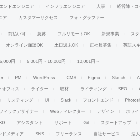
エンドエンジニア
インフラエンジニア
人事
経営陣・コ
ジニア
カスタマーサクセス
フォトグラファー
前払い可
急募
フルリモートOK
新規事業
スタ
オンライン面談OK
土日週末OK
正社員募集
英語ス
 5,000円
5,001円 ~ 10,000円
10,001円 ~
er
PM
WordPress
CMS
Figma
Sketch
A
クオフィス
ライター
取材
ライティング
SEO
リスティング
UI
Slack
フロントエンド
Photos
フィックデザイナー
Webディレクター
デザイン
ホワイ
XD
アシスタント
サポート
Git
スタートアップ
ンドメディア
SNS
フリーランス
自社サービス
法