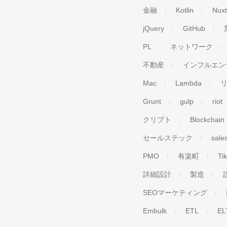
金融
Kotlin
Nuxt
jQuery
GitHub
PL
ネットワーク
不動産
インフルエン
Mac
Lambda
Grunt
gulp
riot
クリプト
Blockchain
セールステック
sale
PMO
有楽町
Ti
詳細設計
製造
SEOマーケティング
Embulk
ETL
EL