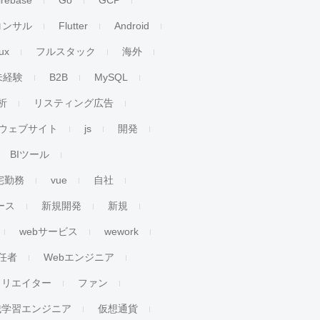
irebase
Go
GCP
コンサル
Flutter
Android
ux
フルスタック
海外
未経験
B2B
MySQL
析
リスティング広告
ウェブサイト
js
開発
BIツール
宅勤務
vue
自社
ース
新規開発
新規
webサービス
wework
任者
Webエンジニア
クリエイター
ファン
械学習エンジニア
仮想通貨