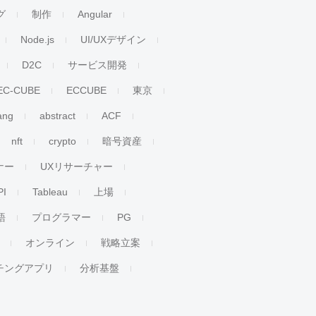
グ
制作
Angular
Node.js
UI/UXデザイン
D2C
サービス開発
EC-CUBE
ECCUBE
東京
ang
abstract
ACF
nft
crypto
暗号資産
ナー
UXリサーチャー
PI
Tableau
上場
語
プログラマー
PG
オンライン
戦略立案
チングアプリ
分析基盤