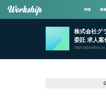
特徴
募
株式会社グ
委託 求人案
https://glassfish.co.