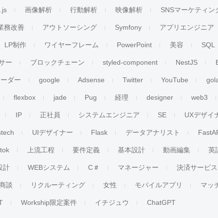
.js
画像解析
行動解析
映像解析
SNSマーケティン
業務改善
アウトソーシング
Symfony
アプリエンジニア
LP制作
ワイヤーフレーム
PowerPoint
美容
SQL
サー
ブロックチェーン
styled-component
NestJS
リーダー
google
Adsense
Twitter
YouTube
gol
flexbox
jade
Pug
経理
designer
web3
IP
正社員
システムエンジニア
SE
UXデザイ
stech
UIデザイナー
Flask
データアナリスト
FastA
ktok
上流工程
要件定義
基本設計
動画編集
英
設計
WEBシステム
C＃
マネージャー
決済サービス
商談
リクルーティング
女性
モバイルアプリ
マッ
T
Workship限定案件
イチジュウ
ChatGPT