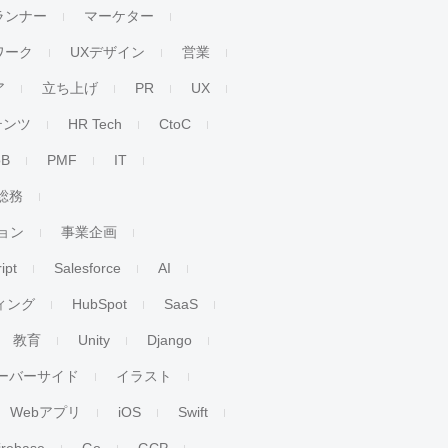
ランナー
マーケター
ワーク
UXデザイン
営業
ア
立ち上げ
PR
UX
テンツ
HR Tech
CtoC
oB
PMF
IT
総務
ョン
事業企画
ipt
Salesforce
AI
ィング
HubSpot
SaaS
教育
Unity
Django
ーバーサイド
イラスト
Webアプリ
iOS
Swift