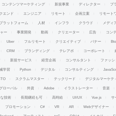
コンテンツマーケティング
新規事業
ディレクター
プ
クエンド
エンジニア
リモート
企画立案
リモート
プラットフォーム
人材
インフラ
クラウド
メディ
チャー
事業開発
動画
クリエーター
広告
コン
Uber
フルリモート
クリエイティブ
バナー
Bt
CRM
ブランディング
テレアポ
コーポレート
ア
新規サービス
経営企画
コンサルタント
ファッシ
械学習
Python
デジタル
コンサルティング
JavaScr
CTO
スクラムマスター
テックリード
デジタルマーケテ
グローバル
外資
Adobe
イラストレーター
音楽
ンな技術
長期継続も可
高時給
UI/UX
Vue.js
サ
プロモーション
C#
VR
AR
Webデザイナー