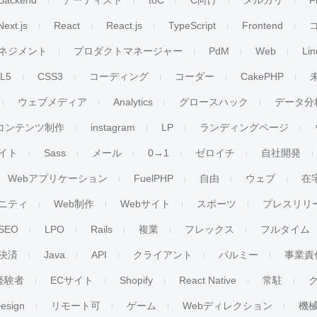
Backend
アーティスト
toC
C向け
メルカリ
F
Next.js
React
React.js
TypeScript
Frontend
ネジメント
プロダクトマネージャー
PdM
Web
Lin
L5
CSS3
コーディング
コーダー
CakePHP
ウェブメディア
Analytics
グロースハック
データ分
コンテンツ制作
instagram
LP
ランディングページ
イト
Sass
メール
0→1
ゼロイチ
自社開発
Webアプリケーション
FuelPHP
自由
ウェブ
在
ニティ
Web制作
Webサイト
スポーツ
プレスリリ
SEO
LPO
Rails
複業
フレックス
フルタイム
決済
Java
API
クライアント
パルミー
事業責
経験者
ECサイト
Shopify
React Native
常駐
esign
リモート可
ゲーム
Webディレクション
機