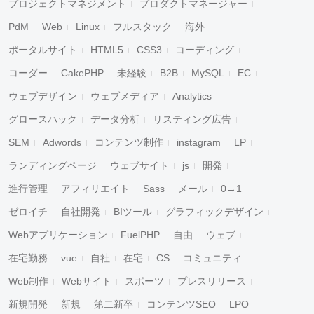
プロジェクトマネジメント
プロダクトマネージャー
PdM
Web
Linux
フルスタック
海外
ポータルサイト
HTML5
CSS3
コーディング
コーダー
CakePHP
未経験
B2B
MySQL
EC
ウェブデザイン
ウェブメディア
Analytics
グロースハック
データ分析
リスティング広告
SEM
Adwords
コンテンツ制作
instagram
LP
ランディングページ
ウェブサイト
js
開発
進行管理
アフィリエイト
Sass
メール
0→1
ゼロイチ
自社開発
BIツール
グラフィックデザイン
Webアプリケーション
FuelPHP
自由
ウェブ
在宅勤務
vue
自社
在宅
CS
コミュニティ
Web制作
Webサイト
スポーツ
プレスリリース
新規開発
新規
第二新卒
コンテンツSEO
LPO