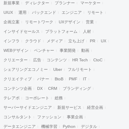
新規事業
ディレクター
プランナー
マーケター
UIUX
運用
バックエンド
エンジニア
リモート
企画立案
リモートワーク
UXデザイン
営業
インサイドセールス
プラットフォーム
人材
インフラ
クラウド
メディア
立ち上げ
PR
UX
WEBデザイン
ベンチャー
事業開発
動画
クリエーター
広告
コンテンツ
HR Tech
CtoC
シェアリングエコノミー
Uber
フルリモート
クリエイティブ
バナー
BtoB
PMF
IT
コンテンツ企画
DX
CRM
ブランディング
テレアポ
コーポレート
総務
サーバーサイドエンジニア
新規サービス
経営企画
コンサルタント
ファッション
事業企画
データエンジニア
機械学習
Python
デジタル