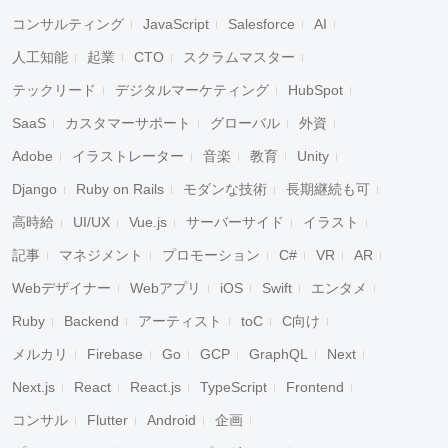
コンサルティング
JavaScript
Salesforce
AI
人工知能
起業
CTO
スクラムマスター
テックリード
デジタルマーケティング
HubSpot
SaaS
カスタマーサポート
グローバル
外資
Adobe
イラストレーター
音楽
教育
Unity
Django
Ruby on Rails
モダンな技術
長期継続も可
高時給
UI/UX
Vue.js
サーバーサイド
イラスト
記事
マネジメント
プロモーション
C#
VR
AR
Webデザイナー
Webアプリ
iOS
Swift
エンタメ
Ruby
Backend
アーティスト
toC
C向け
メルカリ
Firebase
Go
GCP
GraphQL
Next
Next.js
React
React.js
TypeScript
Frontend
コンサル
Flutter
Android
企画