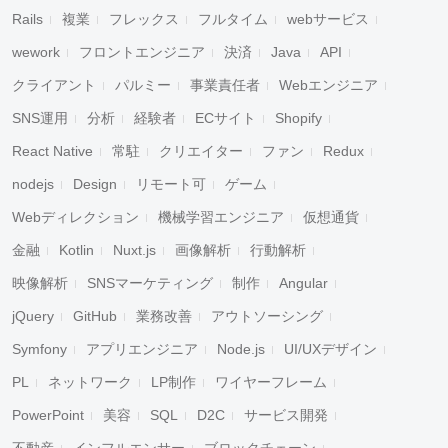
Rails
複業
フレックス
フルタイム
webサービス
wework
フロントエンジニア
決済
Java
API
クライアント
パルミー
事業責任者
Webエンジニア
SNS運用
分析
経験者
ECサイト
Shopify
React Native
常駐
クリエイター
ファン
Redux
nodejs
Design
リモート可
ゲーム
Webディレクション
機械学習エンジニア
仮想通貨
金融
Kotlin
Nuxt.js
画像解析
行動解析
映像解析
SNSマーケティング
制作
Angular
jQuery
GitHub
業務改善
アウトソーシング
Symfony
アプリエンジニア
Node.js
UI/UXデザイン
PL
ネットワーク
LP制作
ワイヤーフレーム
PowerPoint
美容
SQL
D2C
サービス開発