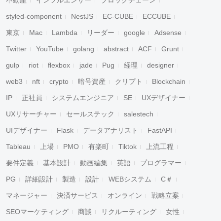
不動産
インフルエンサー
ブロックチェーン
styled-component
NestJS
EC-CUBE
ECCUBE
東京
Mac
Lambda
リーダー
google
Adsense
Twitter
YouTube
golang
abstract
ACF
Grunt
gulp
riot
flexbox
jade
Pug
経理
designer
web3
nft
crypto
暗号資産
クリプト
Blockchain
IP
正社員
システムエンジニア
SE
UXデザイナー
UXリサーチャー
セールステック
salestech
UIデザイナー
Flask
データアナリスト
FastAPI
Tableau
上場
PMO
有楽町
Tiktok
上流工程
要件定義
基本設計
動画編集
英語
プログラマー
PG
詳細設計
製造
設計
WEBシステム
C＃
マネージャー
決済サービス
オンライン
戦略立案
SEOマーケティング
商談
リクルーティング
女性