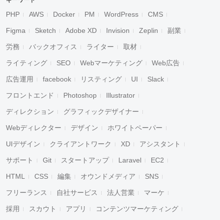
キーワード
PHP
AWS
Docker
PM
WordPress
CMS
Figma
Sketch
Adobe XD
Invision
Zeplin
副業
労務
バックオフィス
ライター
取材
ライティング
SEO
Webマーケティング
Web広告
広告運用
facebook
リスティング
UI
Slack
フロントエンド
Photoshop
Illustrator
ディレクション
グラフィックデザイナー
Webディレクター
デザイン
ホワイトペーパー
UIデザイン
クライアントワーク
XD
アシスタント
サポート
Git
スタートアップ
Laravel
EC2
HTML
CSS
編集
オウンドメディア
SNS
フリーランス
自社サービス
法人営業
マーケ
採用
スカウト
アプリ
コンテンツマーケティング