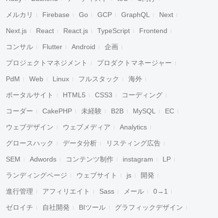
メルカリ
Firebase
Go
GCP
GraphQL
Next
Next.js
React
React.js
TypeScript
Frontend
コンサル
Flutter
Android
企画
プロジェクトマネジメント
プロダクトマネージャー
PdM
Web
Linux
フルスタック
海外
ポータルサイト
HTML5
CSS3
コーディング
コーダー
CakePHP
未経験
B2B
MySQL
EC
ウェブデザイン
ウェブメディア
Analytics
グロースハック
データ分析
リスティング広告
SEM
Adwords
コンテンツ制作
instagram
LP
ランディングページ
ウェブサイト
js
開発
進行管理
アフィリエイト
Sass
メール
0→1
ゼロイチ
自社開発
BIツール
グラフィックデザイン