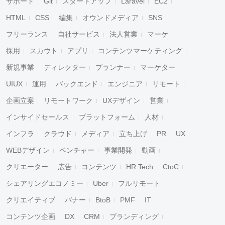
サポート
Git
スタートアップ
Laravel
EC2
HTML
CSS
編集
オウンドメディア
SNS
フリーランス
自社サービス
法人営業
マーケ
採用
スカウト
アプリ
コンテンツマーケティング
新規事業
ディレクター
プランナー
マーケター
UIUX
運用
バックエンド
エンジニア
リモート
企画立案
リモートワーク
UXデザイン
営業
インサイドセールス
プラットフォーム
人材
インフラ
クラウド
メディア
立ち上げ
PR
UX
WEBデザイン
ベンチャー
事業開発
動画
クリエーター
広告
コンテンツ
HR Tech
CtoC
シェアリングエコノミー
Uber
フルリモート
クリエイティブ
バナー
BtoB
PMF
IT
コンテンツ企画
DX
CRM
ブランディング