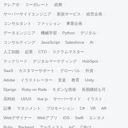
テレアポ
コーポレート
総務
サーバーサイドエンジニア
新規サービス
経営企画
コンサルタント
ファッション
事業企画
データエンジニア
機械学習
Python
デジタル
コンサルティング
JavaScript
Salesforce
AI
人工知能
起業
CTO
スクラムマスター
テックリード
デジタルマーケティング
HubSpot
SaaS
カスタマーサポート
グローバル
外資
Adobe
イラストレーター
音楽
教育
Unity
Django
Ruby on Rails
モダンな技術
長期継続も可
高時給
UI/UX
Vue.js
サーバーサイド
イラスト
記事
マネジメント
プロモーション
C#
VR
AR
Webデザイナー
Webアプリ
iOS
Swift
エンタメ
Ruby
Backend
アーティスト
toC
C向け