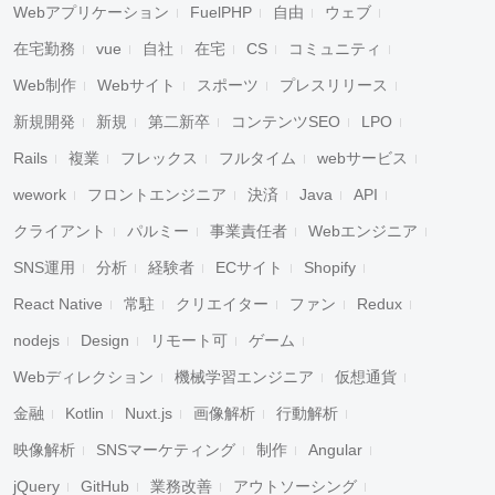
Webアプリケーション
FuelPHP
自由
ウェブ
在宅勤務
vue
自社
在宅
CS
コミュニティ
Web制作
Webサイト
スポーツ
プレスリリース
新規開発
新規
第二新卒
コンテンツSEO
LPO
Rails
複業
フレックス
フルタイム
webサービス
wework
フロントエンジニア
決済
Java
API
クライアント
パルミー
事業責任者
Webエンジニア
SNS運用
分析
経験者
ECサイト
Shopify
React Native
常駐
クリエイター
ファン
Redux
nodejs
Design
リモート可
ゲーム
Webディレクション
機械学習エンジニア
仮想通貨
金融
Kotlin
Nuxt.js
画像解析
行動解析
映像解析
SNSマーケティング
制作
Angular
jQuery
GitHub
業務改善
アウトソーシング