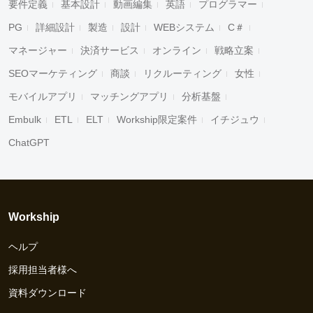
要件定義
基本設計
動画編集
英語
プログラマー
PG
詳細設計
製造
設計
WEBシステム
C＃
マネージャー
決済サービス
オンライン
戦略立案
SEOマーケティング
商談
リクルーティング
女性
モバイルアプリ
マッチングアプリ
分析基盤
Embulk
ETL
ELT
Workship限定案件
イチジュウ
ChatGPT
Workship
ヘルプ
採用担当者様へ
資料ダウンロード