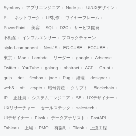
Symfony
アプリエンジニア
Node.js
UI/UXデザイン
PL
ネットワーク
LP制作
ワイヤーフレーム
PowerPoint
美容
SQL
D2C
サービス開発
不動産
インフルエンサー
ブロックチェーン
styled-component
NestJS
EC-CUBE
ECCUBE
東京
Mac
Lambda
リーダー
google
Adsense
Twitter
YouTube
golang
abstract
ACF
Grunt
gulp
riot
flexbox
jade
Pug
経理
designer
web3
nft
crypto
暗号資産
クリプト
Blockchain
IP
正社員
システムエンジニア
SE
UXデザイナー
UXリサーチャー
セールステック
salestech
UIデザイナー
Flask
データアナリスト
FastAPI
Tableau
上場
PMO
有楽町
Tiktok
上流工程