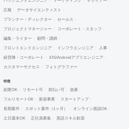
バックエンドエンジニア
マーケティング
デザイナー
広報
データサイエンティスト
プランナー・ディレクター
セールス
プロジェクトマネージャー
コーポレート・スタッフ
編集・ライター
顧問・講師
フロントエンドエンジニア
インフラエンジニア
人事
経営陣・コーポレート
iOS/Androidアプリエンジニア
カスタマーサクセス
フォトグラファー
特徴
副業OK
リモート可
前払い可
急募
フルリモートOK
新規事業
スタートアップ
長期案件
スポット案件（1ヶ月）
オンライン面談OK
土日週末OK
正社員募集
英語スキル歓迎