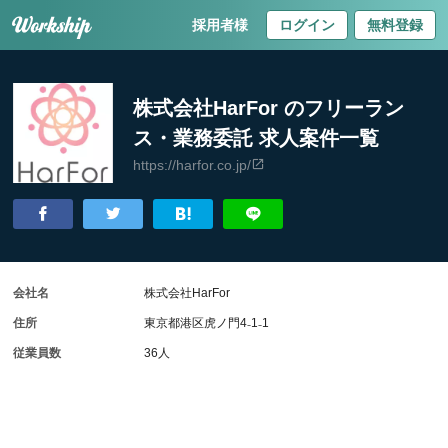
採用者様
ログイン
無料登録
株式会社HarFor のフリーラン
ス・業務委託 求人案件一覧
https://harfor.co.jp/
会社名
株式会社HarFor
住所
東京都港区虎ノ門4₋1₋1
従業員数
36人