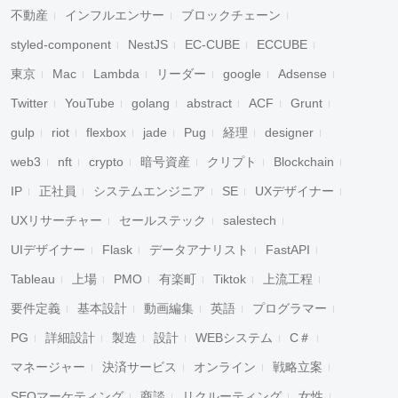
不動産
インフルエンサー
ブロックチェーン
styled-component
NestJS
EC-CUBE
ECCUBE
東京
Mac
Lambda
リーダー
google
Adsense
Twitter
YouTube
golang
abstract
ACF
Grunt
gulp
riot
flexbox
jade
Pug
経理
designer
web3
nft
crypto
暗号資産
クリプト
Blockchain
IP
正社員
システムエンジニア
SE
UXデザイナー
UXリサーチャー
セールステック
salestech
UIデザイナー
Flask
データアナリスト
FastAPI
Tableau
上場
PMO
有楽町
Tiktok
上流工程
要件定義
基本設計
動画編集
英語
プログラマー
PG
詳細設計
製造
設計
WEBシステム
C＃
マネージャー
決済サービス
オンライン
戦略立案
SEOマーケティング
商談
リクルーティング
女性