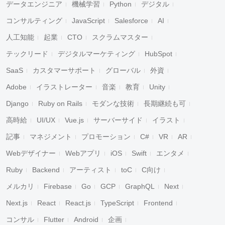
データエンジニア
機械学習
Python
デジタル
コンサルティング
JavaScript
Salesforce
AI
人工知能
起業
CTO
スクラムマスター
テックリード
デジタルマーケティング
HubSpot
SaaS
カスタマーサポート
グローバル
外資
Adobe
イラストレーター
音楽
教育
Unity
Django
Ruby on Rails
モダンな技術
長期継続も可
高時給
UI/UX
Vue.js
サーバーサイド
イラスト
記事
マネジメント
プロモーション
C#
VR
AR
Webデザイナー
Webアプリ
iOS
Swift
エンタメ
Ruby
Backend
アーティスト
toC
C向け
メルカリ
Firebase
Go
GCP
GraphQL
Next
Next.js
React
React.js
TypeScript
Frontend
コンサル
Flutter
Android
企画