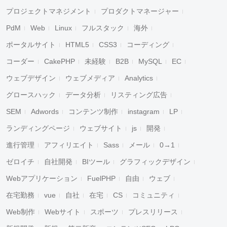
プロジェクトマネジメント
プロダクトマネージャー
PdM
Web
Linux
フルスタック
海外
ポータルサイト
HTML5
CSS3
コーディング
コーダー
CakePHP
未経験
B2B
MySQL
EC
ウェブデザイン
ウェブメディア
Analytics
グロースハック
データ分析
リスティング広告
SEM
Adwords
コンテンツ制作
instagram
LP
ランディングページ
ウェブサイト
js
開発
進行管理
アフィリエイト
Sass
メール
0→1
ゼロイチ
自社開発
BIツール
グラフィックデザイン
Webアプリケーション
FuelPHP
自由
ウェブ
在宅勤務
vue
自社
在宅
CS
コミュニティ
Web制作
Webサイト
スポーツ
プレスリリース