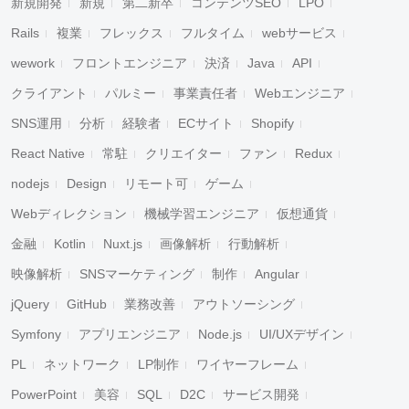
新規開発
新規
第二新卒
コンテンツSEO
LPO
Rails
複業
フレックス
フルタイム
webサービス
wework
フロントエンジニア
決済
Java
API
クライアント
パルミー
事業責任者
Webエンジニア
SNS運用
分析
経験者
ECサイト
Shopify
React Native
常駐
クリエイター
ファン
Redux
nodejs
Design
リモート可
ゲーム
Webディレクション
機械学習エンジニア
仮想通貨
金融
Kotlin
Nuxt.js
画像解析
行動解析
映像解析
SNSマーケティング
制作
Angular
jQuery
GitHub
業務改善
アウトソーシング
Symfony
アプリエンジニア
Node.js
UI/UXデザイン
PL
ネットワーク
LP制作
ワイヤーフレーム
PowerPoint
美容
SQL
D2C
サービス開発