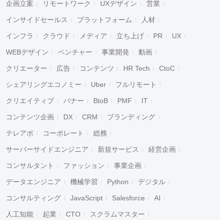
企画立案
リモートワーク
UXデザイン
営業
インサイドセールス
プラットフォーム
人材
インフラ
クラウド
メディア
立ち上げ
PR
UX
WEBデザイン
ベンチャー
事業開発
動画
クリエーター
広告
コンテンツ
HR Tech
CtoC
シェアリングエコノミー
Uber
フルリモート
クリエイティブ
バナー
BtoB
PMF
IT
コンテンツ企画
DX
CRM
ブランディング
テレアポ
コーポレート
総務
サーバーサイドエンジニア
新規サービス
経営企画
コンサルタント
ファッション
事業企画
データエンジニア
機械学習
Python
デジタル
コンサルティング
JavaScript
Salesforce
AI
人工知能
起業
CTO
スクラムマスター