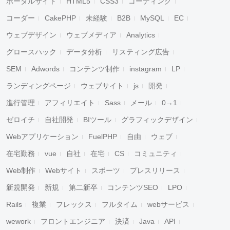
ポータルサイト
HTML5
CSS3
コーディング
コーダー
CakePHP
未経験
B2B
MySQL
EC
ウェブデザイン
ウェブメディア
Analytics
グロースハック
データ分析
リスティング広告
SEM
Adwords
コンテンツ制作
instagram
LP
ランディングページ
ウェブサイト
js
開発
進行管理
アフィリエイト
Sass
メール
0→1
ゼロイチ
自社開発
BIツール
グラフィックデザイン
Webアプリケーション
FuelPHP
自由
ウェブ
在宅勤務
vue
自社
在宅
CS
コミュニティ
Web制作
Webサイト
スポーツ
プレスリリース
新規開発
新規
第二新卒
コンテンツSEO
LPO
Rails
複業
フレックス
フルタイム
webサービス
wework
フロントエンジニア
決済
Java
API