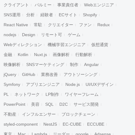
クライアント
パルミー
事業責任者
Webエンジニア
SNS運用
分析
経験者
ECサイト
Shopify
React Native
常駐
クリエイター
ファン
Redux
nodejs
Design
リモート可
ゲーム
Webディレクション
機械学習エンジニア
仮想通貨
金融
Kotlin
Nuxt.js
画像解析
行動解析
映像解析
SNSマーケティング
制作
Angular
jQuery
GitHub
業務改善
アウトソーシング
Symfony
アプリエンジニア
Node.js
UI/UXデザイン
PL
ネットワーク
LP制作
ワイヤーフレーム
PowerPoint
美容
SQL
D2C
サービス開発
不動産
インフルエンサー
ブロックチェーン
styled-component
NestJS
EC-CUBE
ECCUBE
東京
Mac
Lambda
リーダー
google
Adsense