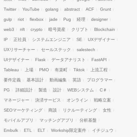
Twitter
YouTube
golang
abstract
ACF
Grunt
gulp
riot
flexbox
jade
Pug
経理
designer
web3
nft
crypto
暗号資産
クリプト
Blockchain
IP
正社員
システムエンジニア
SE
UXデザイナー
UXリサーチャー
セールステック
salestech
UIデザイナー
Flask
データアナリスト
FastAPI
Tableau
上場
PMO
有楽町
Tiktok
上流工程
要件定義
基本設計
動画編集
英語
プログラマー
PG
詳細設計
製造
設計
WEBシステム
C＃
マネージャー
決済サービス
オンライン
戦略立案
SEOマーケティング
商談
リクルーティング
女性
モバイルアプリ
マッチングアプリ
分析基盤
Embulk
ETL
ELT
Workship限定案件
イチジュウ