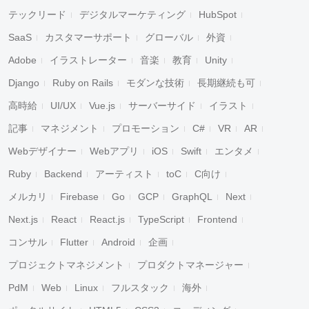
テックリード
デジタルマーケティング
HubSpot
SaaS
カスタマーサポート
グローバル
外資
Adobe
イラストレーター
音楽
教育
Unity
Django
Ruby on Rails
モダンな技術
長期継続も可
高時給
UI/UX
Vue.js
サーバーサイド
イラスト
記事
マネジメント
プロモーション
C#
VR
AR
Webデザイナー
Webアプリ
iOS
Swift
エンタメ
Ruby
Backend
アーティスト
toC
C向け
メルカリ
Firebase
Go
GCP
GraphQL
Next
Next.js
React
React.js
TypeScript
Frontend
コンサル
Flutter
Android
企画
プロジェクトマネジメント
プロダクトマネージャー
PdM
Web
Linux
フルスタック
海外