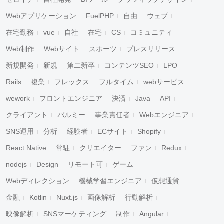
Webアプリケーション
FuelPHP
自由
ウェブ
在宅勤務
vue
自社
在宅
CS
コミュニティ
Web制作
Webサイト
スポーツ
プレスリリース
新規開発
新規
第二新卒
コンテンツSEO
LPO
Rails
複業
フレックス
フルタイム
webサービス
wework
フロントエンジニア
決済
Java
API
クライアント
パルミー
事業責任者
Webエンジニア
SNS運用
分析
経験者
ECサイト
Shopify
React Native
常駐
クリエイター
ファン
Redux
nodejs
Design
リモート可
ゲーム
Webディレクション
機械学習エンジニア
仮想通貨
金融
Kotlin
Nuxt.js
画像解析
行動解析
映像解析
SNSマーケティング
制作
Angular