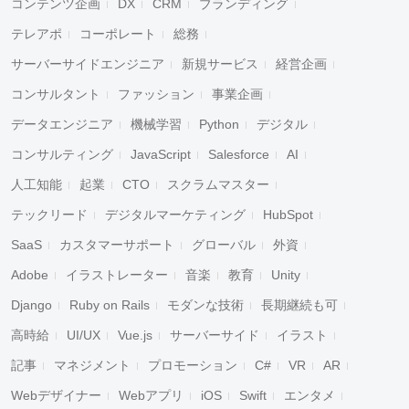
コンテンツ企画
DX
CRM
ブランディング
テレアポ
コーポレート
総務
サーバーサイドエンジニア
新規サービス
経営企画
コンサルタント
ファッション
事業企画
データエンジニア
機械学習
Python
デジタル
コンサルティング
JavaScript
Salesforce
AI
人工知能
起業
CTO
スクラムマスター
テックリード
デジタルマーケティング
HubSpot
SaaS
カスタマーサポート
グローバル
外資
Adobe
イラストレーター
音楽
教育
Unity
Django
Ruby on Rails
モダンな技術
長期継続も可
高時給
UI/UX
Vue.js
サーバーサイド
イラスト
記事
マネジメント
プロモーション
C#
VR
AR
Webデザイナー
Webアプリ
iOS
Swift
エンタメ