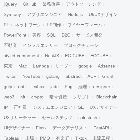
jQuery
GitHub
業務改善
アウトソーシング
Symfony
アプリエンジニア
Node.js
UI/UXデザイン
PL
ネットワーク
LP制作
ワイヤーフレーム
PowerPoint
美容
SQL
D2C
サービス開発
不動産
インフルエンサー
ブロックチェーン
styled-component
NestJS
EC-CUBE
ECCUBE
東京
Mac
Lambda
リーダー
google
Adsense
Twitter
YouTube
golang
abstract
ACF
Grunt
gulp
riot
flexbox
jade
Pug
経理
designer
web3
nft
crypto
暗号資産
クリプト
Blockchain
IP
正社員
システムエンジニア
SE
UXデザイナー
UXリサーチャー
セールステック
salestech
UIデザイナー
Flask
データアナリスト
FastAPI
Tableau
上場
PMO
有楽町
Tiktok
上流工程