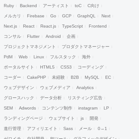
Ruby
Backend
アーティスト
toC
C向け
メルカリ
Firebase
Go
GCP
GraphQL
Next
Next.js
React
React.js
TypeScript
Frontend
コンサル
Flutter
Android
企画
プロジェクトマネジメント
プロダクトマネージャー
PdM
Web
Linux
フルスタック
海外
ポータルサイト
HTML5
CSS3
コーディング
コーダー
CakePHP
未経験
B2B
MySQL
EC
ウェブデザイン
ウェブメディア
Analytics
グロースハック
データ分析
リスティング広告
SEM
Adwords
コンテンツ制作
instagram
LP
ランディングページ
ウェブサイト
js
開発
進行管理
アフィリエイト
Sass
メール
0→1
ゼロイチ
自社開発
BIツール
グラフィックデザイン