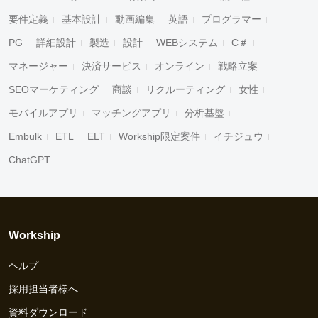
要件定義
基本設計
動画編集
英語
プログラマー
PG
詳細設計
製造
設計
WEBシステム
C＃
マネージャー
決済サービス
オンライン
戦略立案
SEOマーケティング
商談
リクルーティング
女性
モバイルアプリ
マッチングアプリ
分析基盤
Embulk
ETL
ELT
Workship限定案件
イチジュウ
ChatGPT
Workship
ヘルプ
採用担当者様へ
資料ダウンロード