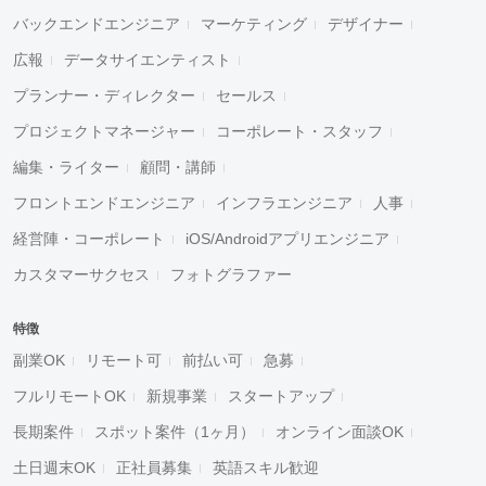
バックエンドエンジニア
マーケティング
デザイナー
広報
データサイエンティスト
プランナー・ディレクター
セールス
プロジェクトマネージャー
コーポレート・スタッフ
編集・ライター
顧問・講師
フロントエンドエンジニア
インフラエンジニア
人事
経営陣・コーポレート
iOS/Androidアプリエンジニア
カスタマーサクセス
フォトグラファー
特徴
副業OK
リモート可
前払い可
急募
フルリモートOK
新規事業
スタートアップ
長期案件
スポット案件（1ヶ月）
オンライン面談OK
土日週末OK
正社員募集
英語スキル歓迎