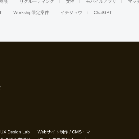
商談
リクルーティング
女性
モバイルアプリ
マッ
T
Workship限定案件
イチジュウ
ChatGPT
E
Design Lab
Webサイト制作 / CMS・マ