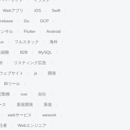
ーバーサイド
イラスト
Webアプリ
iOS
Swift
irebase
Go
GCP
コンサル
Flutter
Android
ux
フルスタック
海外
未経験
B2B
MySQL
析
リスティング広告
ウェブサイト
js
開発
BIツール
宅勤務
vue
自社
ース
新規開発
新規
webサービス
wework
任者
Webエンジニア