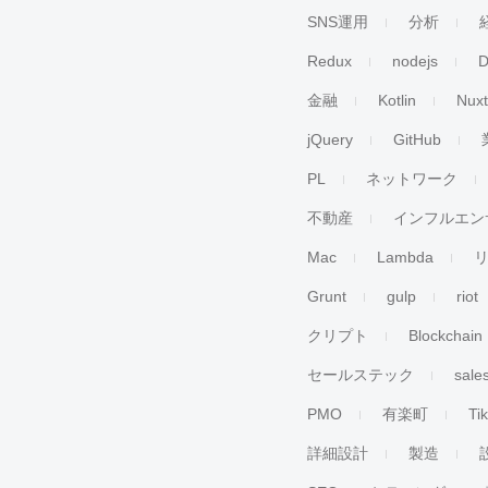
SNS運用
分析
Redux
nodejs
D
金融
Kotlin
Nuxt
jQuery
GitHub
PL
ネットワーク
不動産
インフルエン
Mac
Lambda
Grunt
gulp
riot
クリプト
Blockchain
セールステック
sale
PMO
有楽町
Ti
詳細設計
製造