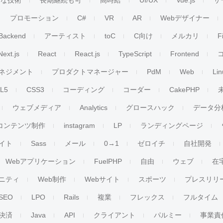
ンな技術
長期継続も可
高時給
UI/UX
Vue.js
サ
プロモーション
C#
VR
AR
Webデザイナー
Backend
アーティスト
toC
C向け
メルカリ
F
Next.js
React
React.js
TypeScript
Frontend
ネジメント
プロダクトマネージャー
PdM
Web
Lin
L5
CSS3
コーディング
コーダー
CakePHP
ウェブメディア
Analytics
グロースハック
データ分
コンテンツ制作
instagram
LP
ランディングページ
イト
Sass
メール
0→1
ゼロイチ
自社開発
Webアプリケーション
FuelPHP
自由
ウェブ
在
ニティ
Web制作
Webサイト
スポーツ
プレスリリ
SEO
LPO
Rails
複業
フレックス
フルタイム
決済
Java
API
クライアント
パルミー
事業責