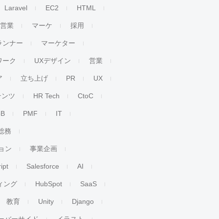
Laravel
EC2
HTML
人営業
マーケ
採用
ランナー
マーケター
ワーク
UXデザイン
営業
ア
立ち上げ
PR
UX
テンツ
HR Tech
CtoC
oB
PMF
IT
総務
ョン
事業企画
ipt
Salesforce
AI
ィング
HubSpot
SaaS
教育
Unity
Django