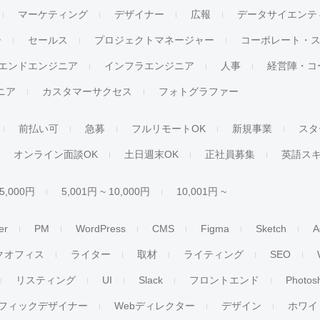
マーケティング
デザイナー
広報
データサイエンテ
ー
セールス
プロジェクトマネージャー
コーポレート・
エンドエンジニア
インフラエンジニア
人事
経営陣・コ
ジニア
カスタマーサクセス
フォトグラファー
前払い可
急募
フルリモートOK
新規事業
スタ
オンライン面談OK
土日週末OK
正社員募集
英語ス
 5,000円
5,001円 ~ 10,000円
10,001円 ~
er
PM
WordPress
CMS
Figma
Sketch
A
クオフィス
ライター
取材
ライティング
SEO
リスティング
UI
Slack
フロントエンド
Photos
フィックデザイナー
Webディレクター
デザイン
ホワイ