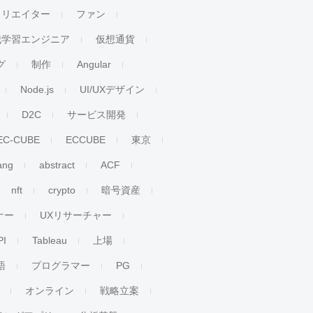
クリエイター
ファン
械学習エンジニア
仮想通貨
グ
制作
Angular
Node.js
UI/UXデザイン
D2C
サービス開発
EC-CUBE
ECCUBE
東京
ang
abstract
ACF
nft
crypto
暗号資産
ナー
UXリサーチャー
PI
Tableau
上場
語
プログラマー
PG
オンライン
戦略立案