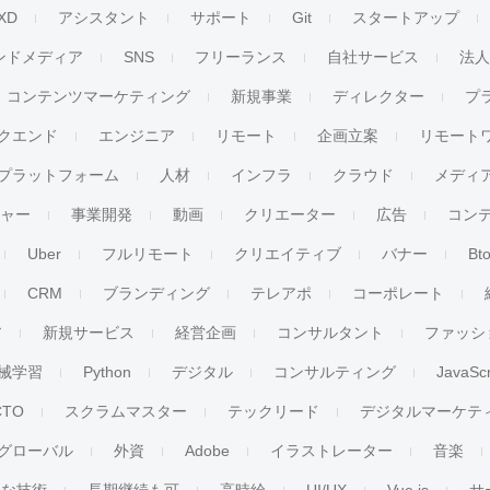
XD
アシスタント
サポート
Git
スタートアップ
ンドメディア
SNS
フリーランス
自社サービス
法
コンテンツマーケティング
新規事業
ディレクター
プ
クエンド
エンジニア
リモート
企画立案
リモート
プラットフォーム
人材
インフラ
クラウド
メディ
チャー
事業開発
動画
クリエーター
広告
コン
Uber
フルリモート
クリエイティブ
バナー
Bt
CRM
ブランディング
テレアポ
コーポレート
ア
新規サービス
経営企画
コンサルタント
ファッシ
械学習
Python
デジタル
コンサルティング
JavaScr
CTO
スクラムマスター
テックリード
デジタルマーケテ
グローバル
外資
Adobe
イラストレーター
音楽