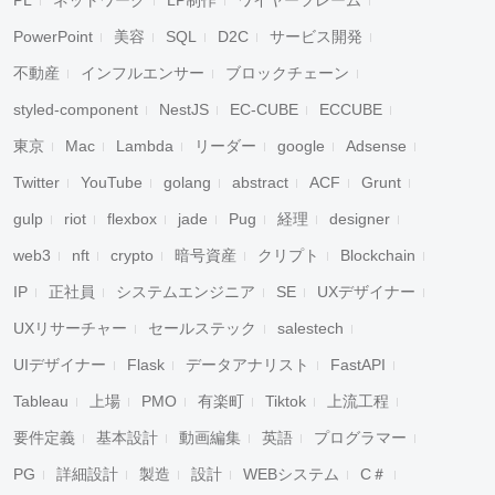
PowerPoint
美容
SQL
D2C
サービス開発
不動産
インフルエンサー
ブロックチェーン
styled-component
NestJS
EC-CUBE
ECCUBE
東京
Mac
Lambda
リーダー
google
Adsense
Twitter
YouTube
golang
abstract
ACF
Grunt
gulp
riot
flexbox
jade
Pug
経理
designer
web3
nft
crypto
暗号資産
クリプト
Blockchain
IP
正社員
システムエンジニア
SE
UXデザイナー
UXリサーチャー
セールステック
salestech
UIデザイナー
Flask
データアナリスト
FastAPI
Tableau
上場
PMO
有楽町
Tiktok
上流工程
要件定義
基本設計
動画編集
英語
プログラマー
PG
詳細設計
製造
設計
WEBシステム
C＃