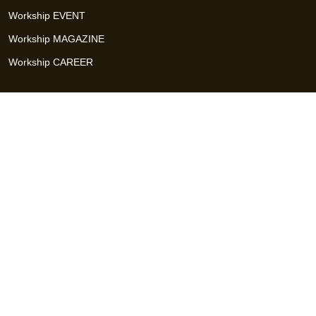
Workship EVENT
Workship MAGAZINE
Workship CAREER
関連サイト
GIGサイト
UXデザイン・プロトタイプ制作 - UX Design Lab
Webサイト制作 / CMS・マーケティングツール - LeadGrid
デザ
イナー特化の採用支援サービス - クロスデザイナー
インフラエ
ンジニア特化の採用支援サービス - クロスネットワーク
エンジ
ニア・デザイナーのフリーランス採用 - Workship
エンジニアの
採用支援・人材紹介 - Workship CAREER
日本最大級のHR・フ
リーランスメディア - Workship MAGAZINE
コンテンツマーケ
ティング総合パートナー - コンマルク
Workship（ワークシップ）は、デザイナー、エンジニア、マーケタ