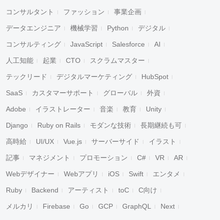
コンサルタント
ファッション
事業企画
データエンジニア
機械学習
Python
デジタル
コンサルティング
JavaScript
Salesforce
AI
人工知能
起業
CTO
スクラムマスター
テックリード
デジタルマーケティング
HubSpot
SaaS
カスタマーサポート
グローバル
外資
Adobe
イラストレーター
音楽
教育
Unity
Django
Ruby on Rails
モダンな技術
長期継続も可
高時給
UI/UX
Vue.js
サーバーサイド
イラスト
記事
マネジメント
プロモーション
C#
VR
AR
Webデザイナー
Webアプリ
iOS
Swift
エンタメ
Ruby
Backend
アーティスト
toC
C向け
メルカリ
Firebase
Go
GCP
GraphQL
Next