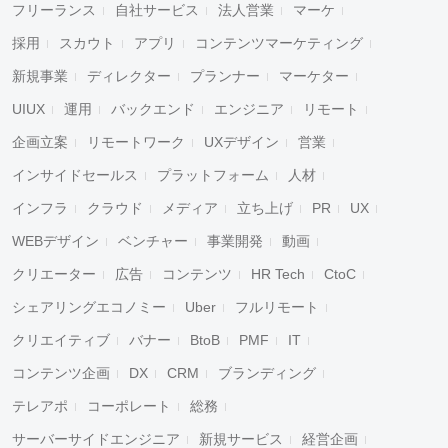
フリーランス
自社サービス
法人営業
マーケ
採用
スカウト
アプリ
コンテンツマーケティング
新規事業
ディレクター
プランナー
マーケター
UIUX
運用
バックエンド
エンジニア
リモート
企画立案
リモートワーク
UXデザイン
営業
インサイドセールス
プラットフォーム
人材
インフラ
クラウド
メディア
立ち上げ
PR
UX
WEBデザイン
ベンチャー
事業開発
動画
クリエーター
広告
コンテンツ
HR Tech
CtoC
シェアリングエコノミー
Uber
フルリモート
クリエイティブ
バナー
BtoB
PMF
IT
コンテンツ企画
DX
CRM
ブランディング
テレアポ
コーポレート
総務
サーバーサイドエンジニア
新規サービス
経営企画