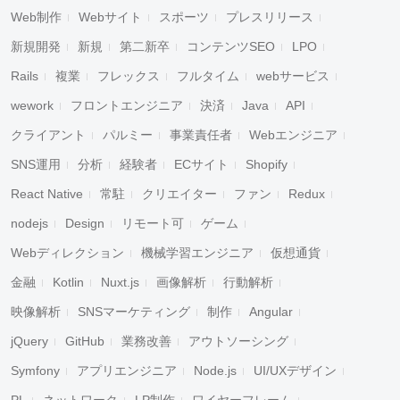
Web制作
Webサイト
スポーツ
プレスリリース
新規開発
新規
第二新卒
コンテンツSEO
LPO
Rails
複業
フレックス
フルタイム
webサービス
wework
フロントエンジニア
決済
Java
API
クライアント
パルミー
事業責任者
Webエンジニア
SNS運用
分析
経験者
ECサイト
Shopify
React Native
常駐
クリエイター
ファン
Redux
nodejs
Design
リモート可
ゲーム
Webディレクション
機械学習エンジニア
仮想通貨
金融
Kotlin
Nuxt.js
画像解析
行動解析
映像解析
SNSマーケティング
制作
Angular
jQuery
GitHub
業務改善
アウトソーシング
Symfony
アプリエンジニア
Node.js
UI/UXデザイン
PL
ネットワーク
LP制作
ワイヤーフレーム