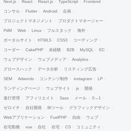
Next.js
React
React.js
TypeScript
Frontend
コンサル
Flutter
Android
企画
プロジェクトマネジメント
プロダクトマネージャー
PdM
Web
Linux
フルスタック
海外
ポータルサイト
HTML5
CSS3
コーディング
コーダー
CakePHP
未経験
B2B
MySQL
EC
ウェブデザイン
ウェブメディア
Analytics
グロースハック
データ分析
リスティング広告
SEM
Adwords
コンテンツ制作
instagram
LP
ランディングページ
ウェブサイト
js
開発
進行管理
アフィリエイト
Sass
メール
0→1
ゼロイチ
自社開発
BIツール
グラフィックデザイン
Webアプリケーション
FuelPHP
自由
ウェブ
在宅勤務
vue
自社
在宅
CS
コミュニティ