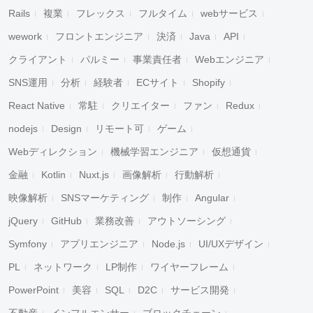
Rails
複業
フレックス
フルタイム
webサービス
wework
フロントエンジニア
決済
Java
API
クライアント
パルミー
事業責任者
Webエンジニア
SNS運用
分析
経験者
ECサイト
Shopify
React Native
常駐
クリエイター
ファン
Redux
nodejs
Design
リモート可
ゲーム
Webディレクション
機械学習エンジニア
仮想通貨
金融
Kotlin
Nuxt.js
画像解析
行動解析
映像解析
SNSマーケティング
制作
Angular
jQuery
GitHub
業務改善
アウトソーシング
Symfony
アプリエンジニア
Node.js
UI/UXデザイン
PL
ネットワーク
LP制作
ワイヤーフレーム
PowerPoint
美容
SQL
D2C
サービス開発