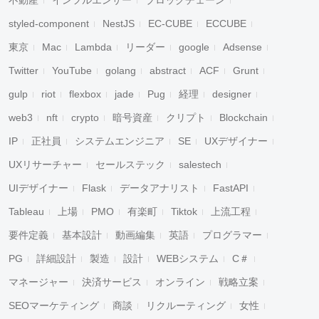
不動産
インフルエンサー
ブロックチェーン
styled-component
NestJS
EC-CUBE
ECCUBE
東京
Mac
Lambda
リーダー
google
Adsense
Twitter
YouTube
golang
abstract
ACF
Grunt
gulp
riot
flexbox
jade
Pug
経理
designer
web3
nft
crypto
暗号資産
クリプト
Blockchain
IP
正社員
システムエンジニア
SE
UXデザイナー
UXリサーチャー
セールステック
salestech
UIデザイナー
Flask
データアナリスト
FastAPI
Tableau
上場
PMO
有楽町
Tiktok
上流工程
要件定義
基本設計
動画編集
英語
プログラマー
PG
詳細設計
製造
設計
WEBシステム
C＃
マネージャー
決済サービス
オンライン
戦略立案
SEOマーケティング
商談
リクルーティング
女性