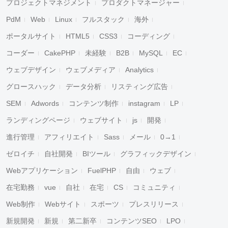
プロジェクトマネジメント
プロダクトマネージャー
PdM
Web
Linux
フルスタック
海外
ポータルサイト
HTML5
CSS3
コーディング
コーダー
CakePHP
未経験
B2B
MySQL
EC
ウェブデザイン
ウェブメディア
Analytics
グロースハック
データ分析
リスティング広告
SEM
Adwords
コンテンツ制作
instagram
LP
ランディングページ
ウェブサイト
js
開発
進行管理
アフィリエイト
Sass
メール
0→1
ゼロイチ
自社開発
BIツール
グラフィックデザイン
Webアプリケーション
FuelPHP
自由
ウェブ
在宅勤務
vue
自社
在宅
CS
コミュニティ
Web制作
Webサイト
スポーツ
プレスリリース
新規開発
新規
第二新卒
コンテンツSEO
LPO