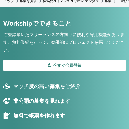
トップ
募集を探す
株式会社インフキュリオン デジタル
募集
「決済
Workshipでできること
ご登録頂いたフリーランスの方向けに便利な専用機能がありま
す。
無料登録を行って、効果的にプロジェクトを探してくださ
い。
今すぐ会員登録
マッチ度の高い募集をご紹介
非公開の募集を見れます
無料で帳票を作れます