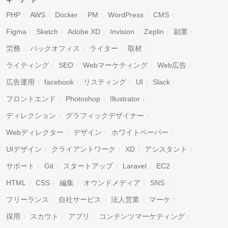
キーワード
PHP
AWS
Docker
PM
WordPress
CMS
Figma
Sketch
Adobe XD
Invision
Zeplin
副業
労務
バックオフィス
ライター
取材
ライティング
SEO
Webマーケティング
Web広告
広告運用
facebook
リスティング
UI
Slack
フロントエンド
Photoshop
Illustrator
ディレクション
グラフィックデザイナー
Webディレクター
デザイン
ホワイトペーパー
UIデザイン
クライアントワーク
XD
アシスタント
サポート
Git
スタートアップ
Laravel
EC2
HTML
CSS
編集
オウンドメディア
SNS
フリーランス
自社サービス
法人営業
マーケ
採用
スカウト
アプリ
コンテンツマーケティング