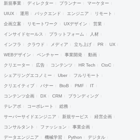
新規事業
ディレクター
プランナー
マーケター
UIUX
運用
バックエンド
エンジニア
リモート
企画立案
リモートワーク
UXデザイン
営業
インサイドセールス
プラットフォーム
人材
インフラ
クラウド
メディア
立ち上げ
PR
UX
WEBデザイン
ベンチャー
事業開発
動画
クリエーター
広告
コンテンツ
HR Tech
CtoC
シェアリングエコノミー
Uber
フルリモート
クリエイティブ
バナー
BtoB
PMF
IT
コンテンツ企画
DX
CRM
ブランディング
テレアポ
コーポレート
総務
サーバーサイドエンジニア
新規サービス
経営企画
コンサルタント
ファッション
事業企画
データエンジニア
機械学習
Python
デジタル