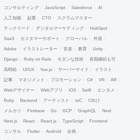
コンサルティング
JavaScript
Salesforce
AI
人工知能
起業
CTO
スクラムマスター
テックリード
デジタルマーケティング
HubSpot
SaaS
カスタマーサポート
グローバル
外資
Adobe
イラストレーター
音楽
教育
Unity
Django
Ruby on Rails
モダンな技術
長期継続も可
高時給
UI/UX
Vue.js
サーバーサイド
イラスト
記事
マネジメント
プロモーション
C#
VR
AR
Webデザイナー
Webアプリ
iOS
Swift
エンタメ
Ruby
Backend
アーティスト
toC
C向け
メルカリ
Firebase
Go
GCP
GraphQL
Next
Next.js
React
React.js
TypeScript
Frontend
コンサル
Flutter
Android
企画