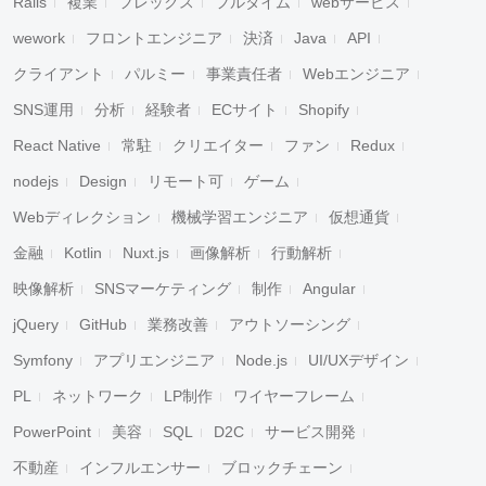
Rails
複業
フレックス
フルタイム
webサービス
wework
フロントエンジニア
決済
Java
API
クライアント
パルミー
事業責任者
Webエンジニア
SNS運用
分析
経験者
ECサイト
Shopify
React Native
常駐
クリエイター
ファン
Redux
nodejs
Design
リモート可
ゲーム
Webディレクション
機械学習エンジニア
仮想通貨
金融
Kotlin
Nuxt.js
画像解析
行動解析
映像解析
SNSマーケティング
制作
Angular
jQuery
GitHub
業務改善
アウトソーシング
Symfony
アプリエンジニア
Node.js
UI/UXデザイン
PL
ネットワーク
LP制作
ワイヤーフレーム
PowerPoint
美容
SQL
D2C
サービス開発
不動産
インフルエンサー
ブロックチェーン