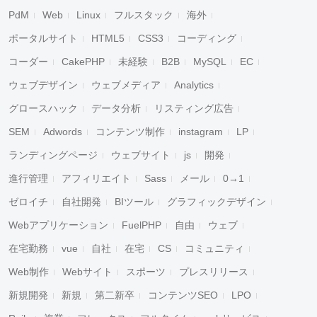
PdM
Web
Linux
フルスタック
海外
ポータルサイト
HTML5
CSS3
コーディング
コーダー
CakePHP
未経験
B2B
MySQL
EC
ウェブデザイン
ウェブメディア
Analytics
グロースハック
データ分析
リスティング広告
SEM
Adwords
コンテンツ制作
instagram
LP
ランディングページ
ウェブサイト
js
開発
進行管理
アフィリエイト
Sass
メール
0→1
ゼロイチ
自社開発
BIツール
グラフィックデザイン
Webアプリケーション
FuelPHP
自由
ウェブ
在宅勤務
vue
自社
在宅
CS
コミュニティ
Web制作
Webサイト
スポーツ
プレスリリース
新規開発
新規
第二新卒
コンテンツSEO
LPO