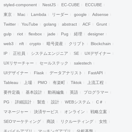
styled-component
NestJS
EC-CUBE
ECCUBE
東京
Mac
Lambda
リーダー
google
Adsense
Twitter
YouTube
golang
abstract
ACF
Grunt
gulp
riot
flexbox
jade
Pug
経理
designer
web3
nft
crypto
暗号資産
クリプト
Blockchain
IP
正社員
システムエンジニア
SE
UXデザイナー
UXリサーチャー
セールステック
salestech
UIデザイナー
Flask
データアナリスト
FastAPI
Tableau
上場
PMO
有楽町
Tiktok
上流工程
要件定義
基本設計
動画編集
英語
プログラマー
PG
詳細設計
製造
設計
WEBシステム
C＃
マネージャー
決済サービス
オンライン
戦略立案
SEOマーケティング
商談
リクルーティング
女性
モバイルアプリ
マッチングアプリ
分析基盤