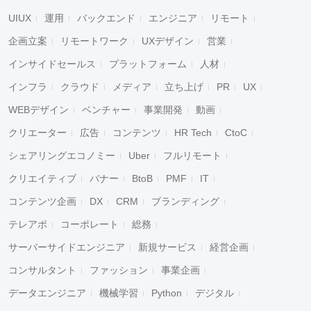
UIUX
運用
バックエンド
エンジニア
リモート
企画立案
リモートワーク
UXデザイン
営業
インサイドセールス
プラットフォーム
人材
インフラ
クラウド
メディア
立ち上げ
PR
UX
WEBデザイン
ベンチャー
事業開発
動画
クリエーター
広告
コンテンツ
HR Tech
CtoC
シェアリングエコノミー
Uber
フルリモート
クリエイティブ
バナー
BtoB
PMF
IT
コンテンツ企画
DX
CRM
ブランディング
テレアポ
コーポレート
総務
サーバーサイドエンジニア
新規サービス
経営企画
コンサルタント
ファッション
事業企画
データエンジニア
機械学習
Python
デジタル