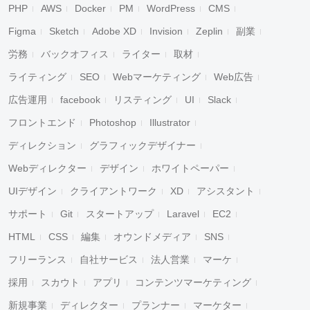
PHP
AWS
Docker
PM
WordPress
CMS
Figma
Sketch
Adobe XD
Invision
Zeplin
副業
労務
バックオフィス
ライター
取材
ライティング
SEO
Webマーケティング
Web広告
広告運用
facebook
リスティング
UI
Slack
フロントエンド
Photoshop
Illustrator
ディレクション
グラフィックデザイナー
Webディレクター
デザイン
ホワイトペーパー
UIデザイン
クライアントワーク
XD
アシスタント
サポート
Git
スタートアップ
Laravel
EC2
HTML
CSS
編集
オウンドメディア
SNS
フリーランス
自社サービス
法人営業
マーケ
採用
スカウト
アプリ
コンテンツマーケティング
新規事業
ディレクター
プランナー
マーケター