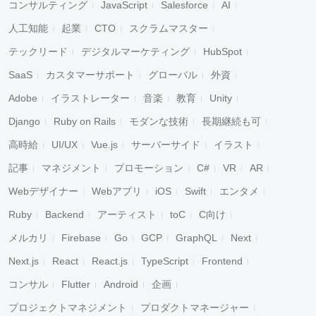
コンサルティング
JavaScript
Salesforce
AI
人工知能
起業
CTO
スクラムマスター
テックリード
デジタルマーケティング
HubSpot
SaaS
カスタマーサポート
グローバル
外資
Adobe
イラストレーター
音楽
教育
Unity
Django
Ruby on Rails
モダンな技術
長期継続も可
高時給
UI/UX
Vue.js
サーバーサイド
イラスト
記事
マネジメント
プロモーション
C#
VR
AR
Webデザイナー
Webアプリ
iOS
Swift
エンタメ
Ruby
Backend
アーティスト
toC
C向け
メルカリ
Firebase
Go
GCP
GraphQL
Next
Next.js
React
React.js
TypeScript
Frontend
コンサル
Flutter
Android
企画
プロジェクトマネジメント
プロダクトマネージャー