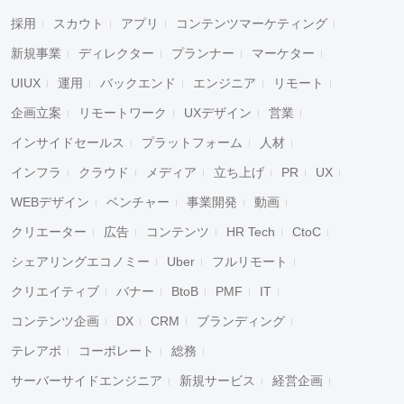
採用
スカウト
アプリ
コンテンツマーケティング
新規事業
ディレクター
プランナー
マーケター
UIUX
運用
バックエンド
エンジニア
リモート
企画立案
リモートワーク
UXデザイン
営業
インサイドセールス
プラットフォーム
人材
インフラ
クラウド
メディア
立ち上げ
PR
UX
WEBデザイン
ベンチャー
事業開発
動画
クリエーター
広告
コンテンツ
HR Tech
CtoC
シェアリングエコノミー
Uber
フルリモート
クリエイティブ
バナー
BtoB
PMF
IT
コンテンツ企画
DX
CRM
ブランディング
テレアポ
コーポレート
総務
サーバーサイドエンジニア
新規サービス
経営企画