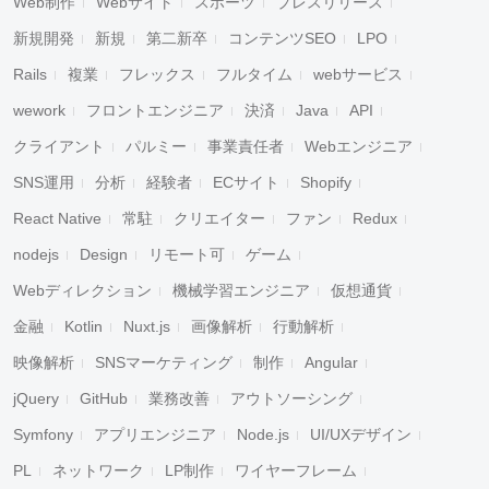
Web制作
Webサイト
スポーツ
プレスリリース
新規開発
新規
第二新卒
コンテンツSEO
LPO
Rails
複業
フレックス
フルタイム
webサービス
wework
フロントエンジニア
決済
Java
API
クライアント
パルミー
事業責任者
Webエンジニア
SNS運用
分析
経験者
ECサイト
Shopify
React Native
常駐
クリエイター
ファン
Redux
nodejs
Design
リモート可
ゲーム
Webディレクション
機械学習エンジニア
仮想通貨
金融
Kotlin
Nuxt.js
画像解析
行動解析
映像解析
SNSマーケティング
制作
Angular
jQuery
GitHub
業務改善
アウトソーシング
Symfony
アプリエンジニア
Node.js
UI/UXデザイン
PL
ネットワーク
LP制作
ワイヤーフレーム