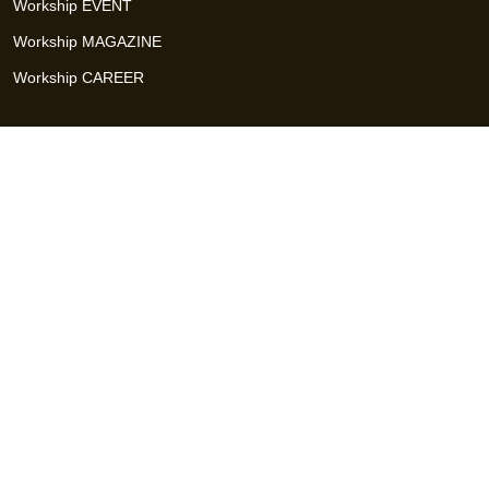
Workship EVENT
Workship MAGAZINE
Workship CAREER
関連サイト
GIGサイト
UXデザイン・プロトタイプ制作 - UX Design Lab
Webサイト制作 / CMS・マーケティングツール - LeadGrid
デザ
イナー特化の採用支援サービス - クロスデザイナー
インフラエ
ンジニア特化の採用支援サービス - クロスネットワーク
エンジ
ニア・デザイナーのフリーランス採用 - Workship
エンジニアの
採用支援・人材紹介 - Workship CAREER
日本最大級のHR・フ
リーランスメディア - Workship MAGAZINE
コンテンツマーケ
ティング総合パートナー - コンマルク
Workship（ワークシップ）は、デザイナー、エンジニア、マーケタ
ー、編集者、人事、広報などデジタル業界で活躍するプロフェッシ