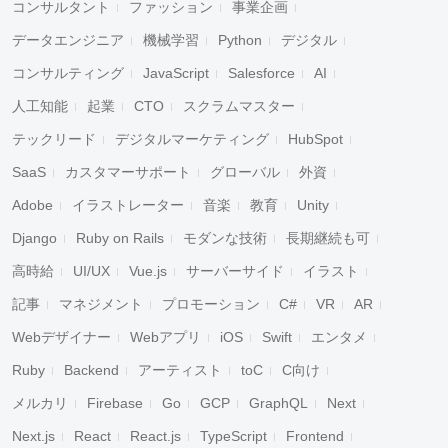
コンサルタント
ファッション
事業企画
データエンジニア
機械学習
Python
デジタル
コンサルティング
JavaScript
Salesforce
AI
人工知能
起業
CTO
スクラムマスター
テックリード
デジタルマーケティング
HubSpot
SaaS
カスタマーサポート
グローバル
外資
Adobe
イラストレーター
音楽
教育
Unity
Django
Ruby on Rails
モダンな技術
長期継続も可
高時給
UI/UX
Vue.js
サーバーサイド
イラスト
記事
マネジメント
プロモーション
C#
VR
AR
Webデザイナー
Webアプリ
iOS
Swift
エンタメ
Ruby
Backend
アーティスト
toC
C向け
メルカリ
Firebase
Go
GCP
GraphQL
Next
Next.js
React
React.js
TypeScript
Frontend