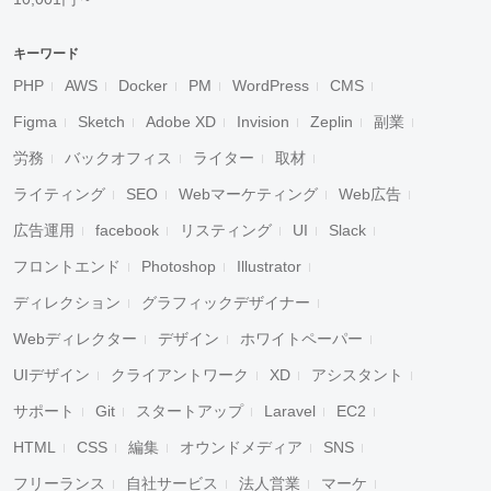
キーワード
PHP
AWS
Docker
PM
WordPress
CMS
Figma
Sketch
Adobe XD
Invision
Zeplin
副業
労務
バックオフィス
ライター
取材
ライティング
SEO
Webマーケティング
Web広告
広告運用
facebook
リスティング
UI
Slack
フロントエンド
Photoshop
Illustrator
ディレクション
グラフィックデザイナー
Webディレクター
デザイン
ホワイトペーパー
UIデザイン
クライアントワーク
XD
アシスタント
サポート
Git
スタートアップ
Laravel
EC2
HTML
CSS
編集
オウンドメディア
SNS
フリーランス
自社サービス
法人営業
マーケ