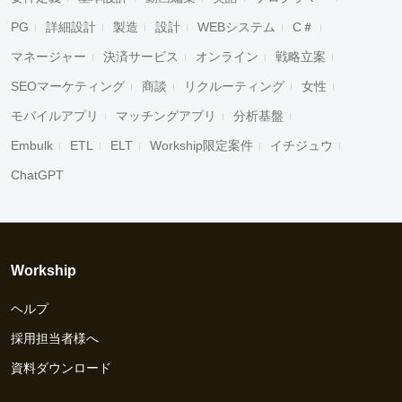
PG
詳細設計
製造
設計
WEBシステム
C＃
マネージャー
決済サービス
オンライン
戦略立案
SEOマーケティング
商談
リクルーティング
女性
モバイルアプリ
マッチングアプリ
分析基盤
Embulk
ETL
ELT
Workship限定案件
イチジュウ
ChatGPT
Workship
ヘルプ
採用担当者様へ
資料ダウンロード