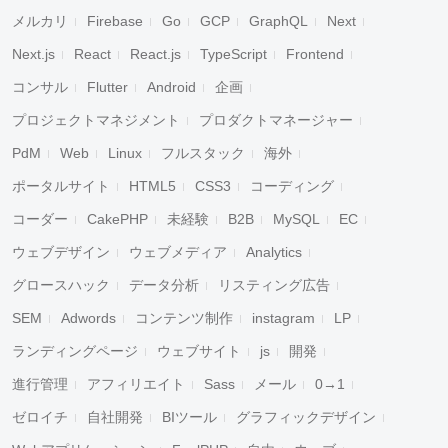
メルカリ
Firebase
Go
GCP
GraphQL
Next
Next.js
React
React.js
TypeScript
Frontend
コンサル
Flutter
Android
企画
プロジェクトマネジメント
プロダクトマネージャー
PdM
Web
Linux
フルスタック
海外
ポータルサイト
HTML5
CSS3
コーディング
コーダー
CakePHP
未経験
B2B
MySQL
EC
ウェブデザイン
ウェブメディア
Analytics
グロースハック
データ分析
リスティング広告
SEM
Adwords
コンテンツ制作
instagram
LP
ランディングページ
ウェブサイト
js
開発
進行管理
アフィリエイト
Sass
メール
0→1
ゼロイチ
自社開発
BIツール
グラフィックデザイン