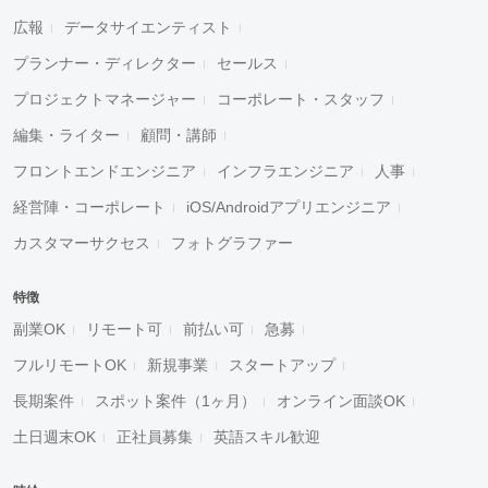
広報
データサイエンティスト
プランナー・ディレクター
セールス
プロジェクトマネージャー
コーポレート・スタッフ
編集・ライター
顧問・講師
フロントエンドエンジニア
インフラエンジニア
人事
経営陣・コーポレート
iOS/Androidアプリエンジニア
カスタマーサクセス
フォトグラファー
特徴
副業OK
リモート可
前払い可
急募
フルリモートOK
新規事業
スタートアップ
長期案件
スポット案件（1ヶ月）
オンライン面談OK
土日週末OK
正社員募集
英語スキル歓迎