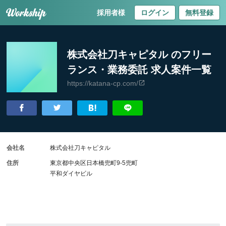
採用者様
ログイン
無料登録
株式会社刀キャピタル のフリー
ランス・業務委託 求人案件一覧
https://katana-cp.com/
会社名
株式会社刀キャピタル
住所
東京都中央区日本橋兜町9-5兜町
平和ダイヤビル