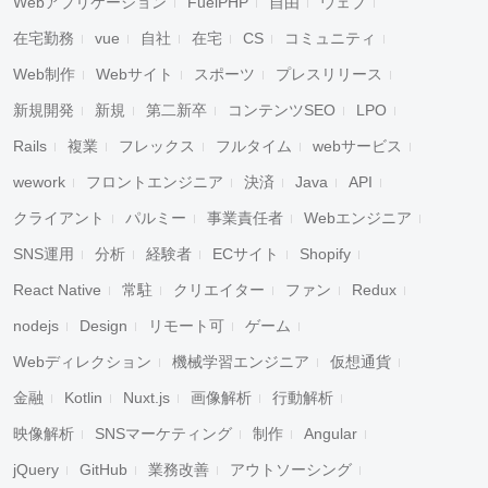
Webアプリケーション
FuelPHP
自由
ウェブ
在宅勤務
vue
自社
在宅
CS
コミュニティ
Web制作
Webサイト
スポーツ
プレスリリース
新規開発
新規
第二新卒
コンテンツSEO
LPO
Rails
複業
フレックス
フルタイム
webサービス
wework
フロントエンジニア
決済
Java
API
クライアント
パルミー
事業責任者
Webエンジニア
SNS運用
分析
経験者
ECサイト
Shopify
React Native
常駐
クリエイター
ファン
Redux
nodejs
Design
リモート可
ゲーム
Webディレクション
機械学習エンジニア
仮想通貨
金融
Kotlin
Nuxt.js
画像解析
行動解析
映像解析
SNSマーケティング
制作
Angular
jQuery
GitHub
業務改善
アウトソーシング