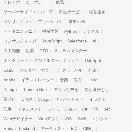
テレアポ
コーポレート
総務
サーバーサイドエンジニア
新規サービス
経営企画
コンサルタント
ファッション
事業企画
データエンジニア
機械学習
Python
デジタル
コンサルティング
JavaScript
Salesforce
AI
人工知能
起業
CTO
スクラムマスター
テックリード
デジタルマーケティング
HubSpot
SaaS
カスタマーサポート
グローバル
外資
Adobe
イラストレーター
音楽
教育
Unity
Django
Ruby on Rails
モダンな技術
長期継続も可
高時給
UI/UX
Vue.js
サーバーサイド
イラスト
記事
マネジメント
プロモーション
C#
VR
AR
Webデザイナー
Webアプリ
iOS
Swift
エンタメ
Ruby
Backend
アーティスト
toC
C向け