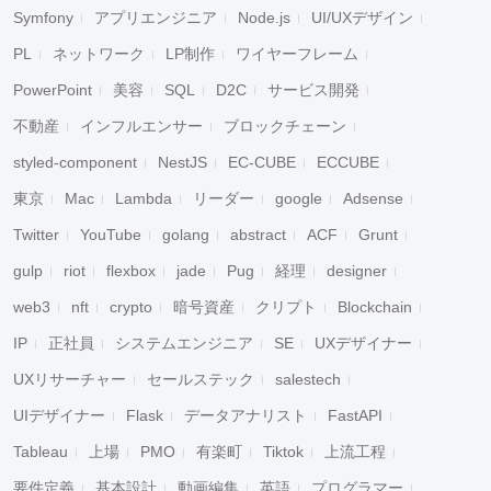
Symfony
アプリエンジニア
Node.js
UI/UXデザイン
PL
ネットワーク
LP制作
ワイヤーフレーム
PowerPoint
美容
SQL
D2C
サービス開発
不動産
インフルエンサー
ブロックチェーン
styled-component
NestJS
EC-CUBE
ECCUBE
東京
Mac
Lambda
リーダー
google
Adsense
Twitter
YouTube
golang
abstract
ACF
Grunt
gulp
riot
flexbox
jade
Pug
経理
designer
web3
nft
crypto
暗号資産
クリプト
Blockchain
IP
正社員
システムエンジニア
SE
UXデザイナー
UXリサーチャー
セールステック
salestech
UIデザイナー
Flask
データアナリスト
FastAPI
Tableau
上場
PMO
有楽町
Tiktok
上流工程
要件定義
基本設計
動画編集
英語
プログラマー