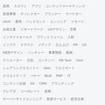
採用
スカウト
アプリ
コンテンツマーケティング
新規事業
ディレクター
プランナー
マーケター
UIUX
運用
バックエンド
エンジニア
リモート
企画立案
リモートワーク
UXデザイン
営業
インサイドセールス
プラットフォーム
人材
インフラ
クラウド
メディア
立ち上げ
PR
UX
WEBデザイン
ベンチャー
事業開発
動画
クリエーター
広告
コンテンツ
HR Tech
CtoC
シェアリングエコノミー
Uber
フルリモート
クリエイティブ
バナー
BtoB
PMF
IT
キャンセル
検索
コンテンツ企画
DX
CRM
ブランディング
テレアポ
コーポレート
総務
サーバーサイドエンジニア
新規サービス
経営企画