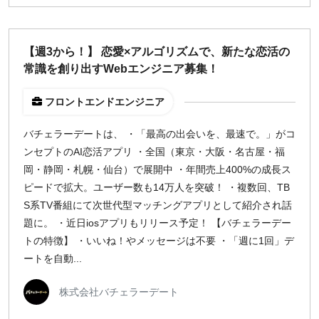
【週3から！】 恋愛×アルゴリズムで、新たな恋活の
常識を創り出すWebエンジニア募集！
フロントエンドエンジニア
バチェラーデートは、 ・「最高の出会いを、最速で。」がコ
ンセプトのAI恋活アプリ ・全国（東京・大阪・名古屋・福
岡・静岡・札幌・仙台）で展開中 ・年間売上400%の成長ス
ピードで拡大。ユーザー数も14万人を突破！ ・複数回、TB
S系TV番組にて次世代型マッチングアプリとして紹介され話
題に。 ・近日iosアプリもリリース予定！ 【バチェラーデー
トの特徴】 ・いいね！やメッセージは不要 ・「週に1回」デ
ートを自動...
株式会社バチェラーデート