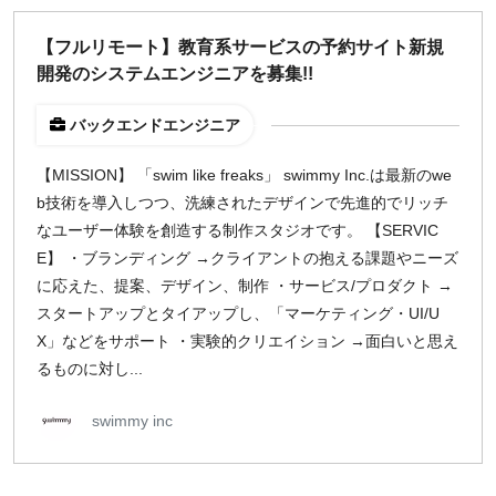
¥2,000
¥3,000
¥4,000
¥5,000〜
【フルリモート】教育系サービスの予約サイト新規
開発のシステムエンジニアを募集!!
指定なし
検索
バックエンドエンジニア
【MISSION】 「swim like freaks」 swimmy Inc.は最新のwe
b技術を導入しつつ、洗練されたデザインで先進的でリッチ
なユーザー体験を創造する制作スタジオです。 【SERVIC
E】 ・ブランディング →クライアントの抱える課題やニーズ
に応えた、提案、デザイン、制作 ・サービス/プロダクト →
スタートアップとタイアップし、「マーケティング・UI/U
X」などをサポート ・実験的クリエイション →面白いと思え
るものに対し...
swimmy inc