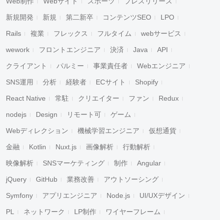
Web制作
Webサイト
スポーツ
プレスリリース
新規開発
新規
第二新卒
コンテンツSEO
LPO
Rails
複業
フレックス
フルタイム
webサービス
wework
フロントエンジニア
決済
Java
API
クライアント
パルミー
事業責任者
Webエンジニア
SNS運用
分析
経験者
ECサイト
Shopify
React Native
常駐
クリエイター
ファン
Redux
nodejs
Design
リモート可
ゲーム
Webディレクション
機械学習エンジニア
仮想通貨
金融
Kotlin
Nuxt.js
画像解析
行動解析
映像解析
SNSマーケティング
制作
Angular
jQuery
GitHub
業務改善
アウトソーシング
Symfony
アプリエンジニア
Node.js
UI/UXデザイン
PL
ネットワーク
LP制作
ワイヤーフレーム