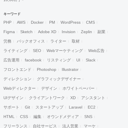
キーワード
PHP
AWS
Docker
PM
WordPress
CMS
Figma
Sketch
Adobe XD
Invision
Zeplin
副業
労務
バックオフィス
ライター
取材
ライティング
SEO
Webマーケティング
Web広告
広告運用
facebook
リスティング
UI
Slack
フロントエンド
Photoshop
Illustrator
ディレクション
グラフィックデザイナー
Webディレクター
デザイン
ホワイトペーパー
UIデザイン
クライアントワーク
XD
アシスタント
サポート
Git
スタートアップ
Laravel
EC2
HTML
CSS
編集
オウンドメディア
SNS
フリーランス
自社サービス
法人営業
マーケ