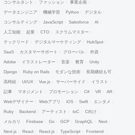
コンサルタント
ファッション
事業企画
データエンジニア
機械学習
Python
デジタル
コンサルティング
JavaScript
Salesforce
AI
人工知能
起業
CTO
スクラムマスター
テックリード
デジタルマーケティング
HubSpot
SaaS
カスタマーサポート
グローバル
外資
Adobe
イラストレーター
音楽
教育
Unity
Django
Ruby on Rails
モダンな技術
長期継続も可
高時給
UI/UX
Vue.js
サーバーサイド
イラスト
記事
マネジメント
プロモーション
C#
VR
AR
Webデザイナー
Webアプリ
iOS
Swift
エンタメ
Ruby
Backend
アーティスト
toC
C向け
メルカリ
Firebase
Go
GCP
GraphQL
Next
Next.js
React
React.js
TypeScript
Frontend