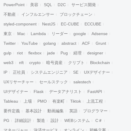
PowerPoint
美容
SQL
D2C
サービス開発
不動産
インフルエンサー
ブロックチェーン
styled-component
NestJS
EC-CUBE
ECCUBE
東京
Mac
Lambda
リーダー
google
Adsense
Twitter
YouTube
golang
abstract
ACF
Grunt
gulp
riot
flexbox
jade
Pug
経理
designer
web3
nft
crypto
暗号資産
クリプト
Blockchain
IP
正社員
システムエンジニア
SE
UXデザイナー
UXリサーチャー
セールステック
salestech
UIデザイナー
Flask
データアナリスト
FastAPI
Tableau
上場
PMO
有楽町
Tiktok
上流工程
要件定義
基本設計
動画編集
英語
プログラマー
PG
詳細設計
製造
設計
WEBシステム
C＃
マネージャー
決済サービス
オンライン
戦略立案