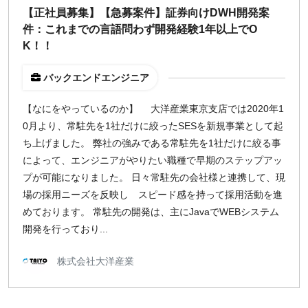
【正社員募集】【急募案件】証券向けDWH開発案
件：これまでの言語問わず開発経験1年以上でO
K！！
バックエンドエンジニア
【なにをやっているのか】 大洋産業東京支店では2020年1
0月より、常駐先を1社だけに絞ったSESを新規事業として起
ち上げました。 弊社の強みである常駐先を1社だけに絞る事
によって、エンジニアがやりたい職種で早期のステップアッ
プが可能になりました。 日々常駐先の会社様と連携して、現
場の採用ニーズを反映し スピード感を持って採用活動を進
めております。 常駐先の開発は、主にJavaでWEBシステム
開発を行っており...
株式会社大洋産業