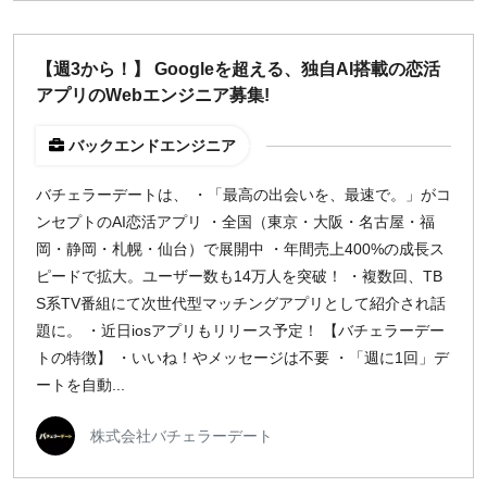
【週3から！】 Googleを超える、独自AI搭載の恋活
アプリのWebエンジニア募集!
バックエンドエンジニア
バチェラーデートは、 ・「最高の出会いを、最速で。」がコ
ンセプトのAI恋活アプリ ・全国（東京・大阪・名古屋・福
岡・静岡・札幌・仙台）で展開中 ・年間売上400%の成長ス
ピードで拡大。ユーザー数も14万人を突破！ ・複数回、TB
S系TV番組にて次世代型マッチングアプリとして紹介され話
題に。 ・近日iosアプリもリリース予定！ 【バチェラーデー
トの特徴】 ・いいね！やメッセージは不要 ・「週に1回」デ
ートを自動...
株式会社バチェラーデート