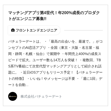
週1日
マッチングアプリ第4世代！年200%成長のプロダク
トがエンジニア募集!!
地域
東京
フロントエンドエンジニア
大阪
バチェラーデートは、 ・「最高の出会いを、最速で。」がコ
名古屋
ンセプトのAI恋活アプリ ・全国（東京・大阪・名古屋・福
京都
岡・静岡・札幌・仙台）で展開中 ・年間売上400%の成長ス
福岡
ピードで拡大。ユーザー数も14万人を突破！ ・複数回、TB
S系TV番組にて次世代型マッチングアプリとして紹介され話
募集状況
題に。 ・近日iOSアプリもリリース予定！ 【バチェラーデー
トの特徴】 ・いいね！やメッセージは不要 ・「週に1回」デ
募集中のみ表示
ートを自動...
時給
株式会社バチェラーデート
1,500
円 以上