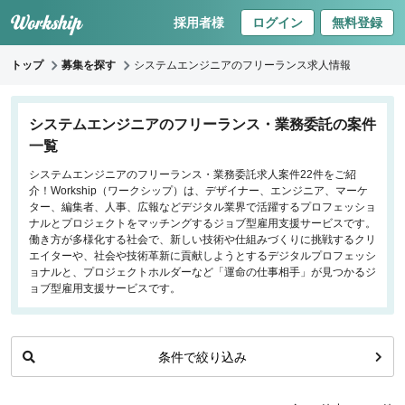
採用者様
ログイン
無料登録
トップ
募集を探す
システムエンジニアのフリーランス求人情報
キーワードで探す
システムエンジニアのフリーランス・業務委託の案件
一覧
職種
システムエンジニアのフリーランス・業務委託求人案件22件をご紹
介！Workship（ワークシップ）は、デザイナー、エンジニア、マーケ
フロントエンドエンジニア
ター、編集者、人事、広報などデジタル業界で活躍するプロフェッショ
バックエンドエンジニア
ナルとプロジェクトをマッチングするジョブ型雇用支援サービスです。
働き方が多様化する社会で、新しい技術や仕組みづくりに挑戦するクリ
インフラエンジニア
エイターや、社会や技術革新に貢献しようとするデジタルプロフェッシ
iOS/Androidアプリエンジニア
ョナルと、プロジェクトホルダーなど「運命の仕事相手」が見つかるジ
ョブ型雇用支援サービスです。
データサイエンティスト
働き方
条件で絞り込み
リモートのみ
リモート希望