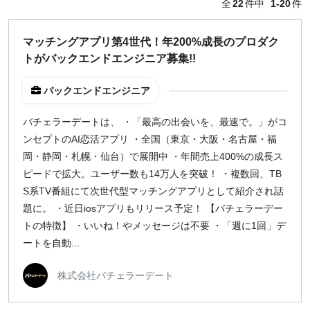
全
22
件中
1-20
件
どちらでも可
出社希望
マッチングアプリ第4世代！年200%成長のプロダク
出社のみ
トがバックエンドエンジニア募集!!
バックエンドエンジニア
特徴
直接契約
バチェラーデートは、 ・「最高の出会いを、最速で。」がコ
副業OK
ンセプトのAI恋活アプリ ・全国（東京・大阪・名古屋・福
新規事業
岡・静岡・札幌・仙台）で展開中 ・年間売上400%の成長ス
スタートアップ
ピードで拡大。ユーザー数も14万人を突破！ ・複数回、TB
土日週末OK
S系TV番組にて次世代型マッチングアプリとして紹介され話
題に。 ・近日iosアプリもリリース予定！ 【バチェラーデー
トの特徴】 ・いいね！やメッセージは不要 ・「週に1回」デ
稼働時間
ートを自動...
週5日
週4日
株式会社バチェラーデート
週3日
週2日