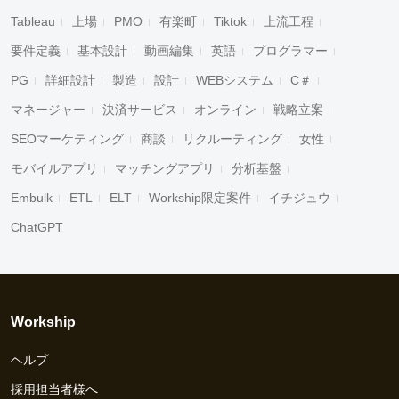
Tableau
上場
PMO
有楽町
Tiktok
上流工程
要件定義
基本設計
動画編集
英語
プログラマー
PG
詳細設計
製造
設計
WEBシステム
C＃
マネージャー
決済サービス
オンライン
戦略立案
SEOマーケティング
商談
リクルーティング
女性
モバイルアプリ
マッチングアプリ
分析基盤
キャンセル
検索
Embulk
ETL
ELT
Workship限定案件
イチジュウ
ChatGPT
Workship
ヘルプ
採用担当者様へ