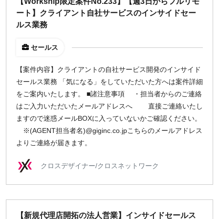
【Workship限定案件No.233】【週3日からフルリモ
週1日
ート】クライアント自社サービスのインサイドセー
ルス業務
地域
セールス
東京
【案件内容】クライアントの自社サービス開発のインサイド
大阪
セールス業務 「気になる」をしていただいた方へは案件詳細
名古屋
をご案内いたします。 ■諸注意事項 ・担当者からのご連絡
京都
はご入力いただいたメールアドレスへ 直接ご連絡いたし
福岡
ますので迷惑メールBOXに入っていないかご確認ください。
※(AGENT担当者名)@giginc.co.jpこちらのメールアドレス
募集状況
よりご連絡が届きます。
募集中のみ表示
クロスデザイナー/クロスネットワーク
時給
1,500
円 以上
【新規代理店開拓の法人営業】インサイドセールス