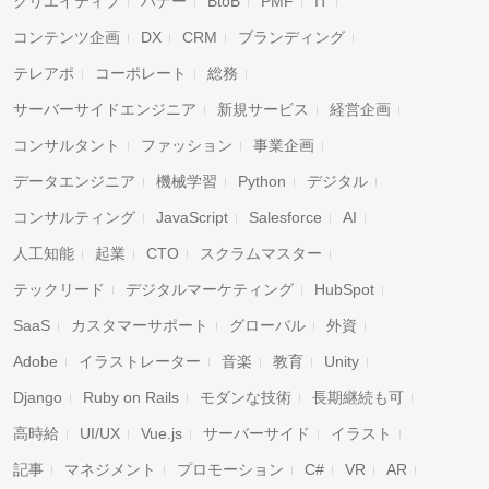
クリエイティブ
バナー
BtoB
PMF
IT
コンテンツ企画
DX
CRM
ブランディング
テレアポ
コーポレート
総務
サーバーサイドエンジニア
新規サービス
経営企画
コンサルタント
ファッション
事業企画
データエンジニア
機械学習
Python
デジタル
コンサルティング
JavaScript
Salesforce
AI
人工知能
起業
CTO
スクラムマスター
テックリード
デジタルマーケティング
HubSpot
SaaS
カスタマーサポート
グローバル
外資
Adobe
イラストレーター
音楽
教育
Unity
Django
Ruby on Rails
モダンな技術
長期継続も可
高時給
UI/UX
Vue.js
サーバーサイド
イラスト
記事
マネジメント
プロモーション
C#
VR
AR