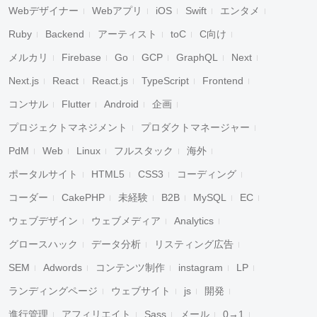
Webデザイナー
Webアプリ
iOS
Swift
エンタメ
Ruby
Backend
アーティスト
toC
C向け
メルカリ
Firebase
Go
GCP
GraphQL
Next
Next.js
React
React.js
TypeScript
Frontend
コンサル
Flutter
Android
企画
プロジェクトマネジメント
プロダクトマネージャー
PdM
Web
Linux
フルスタック
海外
ポータルサイト
HTML5
CSS3
コーディング
コーダー
CakePHP
未経験
B2B
MySQL
EC
ウェブデザイン
ウェブメディア
Analytics
グロースハック
データ分析
リスティング広告
SEM
Adwords
コンテンツ制作
instagram
LP
ランディングページ
ウェブサイト
js
開発
進行管理
アフィリエイト
Sass
メール
0→1