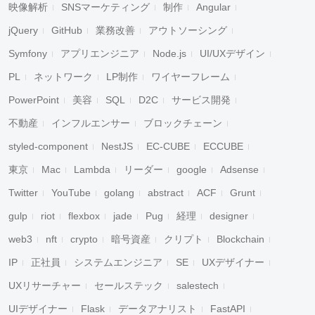
映像解析
SNSマーケティング
制作
Angular
jQuery
GitHub
業務改善
アウトソーシング
Symfony
アプリエンジニア
Node.js
UI/UXデザイン
PL
ネットワーク
LP制作
ワイヤーフレーム
PowerPoint
美容
SQL
D2C
サービス開発
不動産
インフルエンサー
ブロックチェーン
styled-component
NestJS
EC-CUBE
ECCUBE
東京
Mac
Lambda
リーダー
google
Adsense
Twitter
YouTube
golang
abstract
ACF
Grunt
gulp
riot
flexbox
jade
Pug
経理
designer
web3
nft
crypto
暗号資産
クリプト
Blockchain
IP
正社員
システムエンジニア
SE
UXデザイナー
UXリサーチャー
セールステック
salestech
UIデザイナー
Flask
データアナリスト
FastAPI