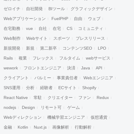
ゼロイチ
自社開発
BIツール
グラフィックデザイン
Webアプリケーション
FuelPHP
自由
ウェブ
在宅勤務
vue
自社
在宅
CS
コミュニティ
Web制作
Webサイト
スポーツ
プレスリリース
新規開発
新規
第二新卒
コンテンツSEO
LPO
Rails
複業
フレックス
フルタイム
webサービス
wework
フロントエンジニア
決済
Java
API
クライアント
パルミー
事業責任者
Webエンジニア
SNS運用
分析
経験者
ECサイト
Shopify
React Native
常駐
クリエイター
ファン
Redux
nodejs
Design
リモート可
ゲーム
Webディレクション
機械学習エンジニア
仮想通貨
金融
Kotlin
Nuxt.js
画像解析
行動解析