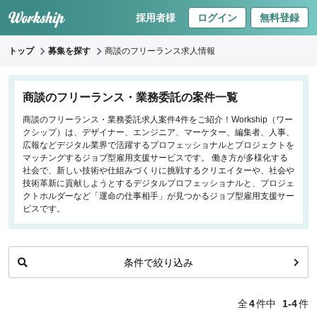
採用者様
ログイン
無料登録
トップ
募集を探す
商談のフリーランス求人情報
キーワードで探す
商談のフリーランス・業務委託の案件一覧
商談のフリーランス・業務委託求人案件4件をご紹介！Workship（ワー
職種
クシップ）は、デザイナー、エンジニア、マーケター、編集者、人事、
広報などデジタル業界で活躍するプロフェッショナルとプロジェクトを
フロントエンドエンジニア
マッチングするジョブ型雇用支援サービスです。 働き方が多様化する
社会で、新しい技術や仕組みづくりに挑戦するクリエイターや、社会や
バックエンドエンジニア
技術革新に貢献しようとするデジタルプロフェッショナルと、プロジェ
インフラエンジニア
クトホルダーなど「運命の仕事相手」が見つかるジョブ型雇用支援サー
iOS/Androidアプリエンジニア
ビスです。
データサイエンティスト
条件で絞り込み
働き方
リモートのみ
全
4
件中
1-4
件
リモート希望