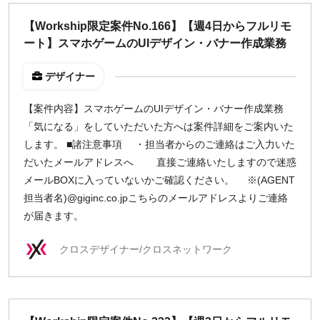
どちらでも可
【Workship限定案件No.166】【週4日からフルリモ
出社希望
ート】スマホゲームのUIデザイン・バナー作成業務
出社のみ
デザイナー
特徴
【案件内容】スマホゲームのUIデザイン・バナー作成業務
直接契約
「気になる」をしていただいた方へは案件詳細をご案内いた
副業OK
します。 ■諸注意事項 ・担当者からのご連絡はご入力いた
新規事業
だいたメールアドレスへ 直接ご連絡いたしますので迷惑
スタートアップ
メールBOXに入っていないかご確認ください。 ※(AGENT
土日週末OK
担当者名)@giginc.co.jpこちらのメールアドレスよりご連絡
が届きます。
稼働時間
クロスデザイナー/クロスネットワーク
週5日
週4日
週3日
週2日