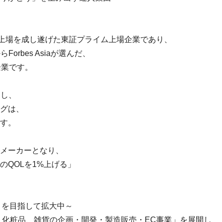
続上場を成し遂げた東証プライム上場企業であり、
orbes Asiaが選んだ、
企業です。
出し、
グは、
す。
メーカーとなり、
のQOLを1%上げる」
億〉を目指して拡大中～
品、化粧品、雑貨の企画・開発・製造販売・EC事業」を展開し