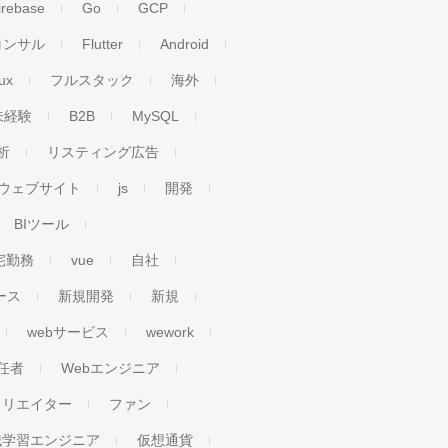
irebase
Go
GCP
コンサル
Flutter
Android
ux
フルスタック
海外
未経験
B2B
MySQL
析
リスティング広告
ウェブサイト
js
開発
BIツール
宅勤務
vue
自社
ース
新規開発
新規
webサービス
wework
任者
Webエンジニア
クリエイター
ファン
械学習エンジニア
仮想通貨