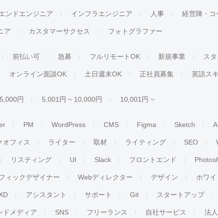
エンドエンジニア
インフラエンジニア
人事
経営陣・コ
ジニア
カスタマーサクセス
フォトグラファー
前払い可
急募
フルリモートOK
新規事業
スタ
オンライン面談OK
土日週末OK
正社員募集
英語ス
 5,000円
5,001円 ~ 10,000円
10,001円 ~
er
PM
WordPress
CMS
Figma
Sketch
A
クオフィス
ライター
取材
ライティング
SEO
リスティング
UI
Slack
フロントエンド
Photos
フィックデザイナー
Webディレクター
デザイン
ホワイ
XD
アシスタント
サポート
Git
スタートアップ
ンドメディア
SNS
フリーランス
自社サービス
法