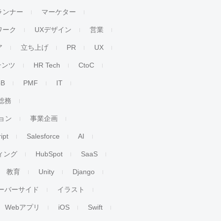
ランナー
マーケター
ワーク
UXデザイン
営業
ア
立ち上げ
PR
UX
テンツ
HR Tech
CtoC
oB
PMF
IT
総務
ョン
事業企画
ipt
Salesforce
AI
ィング
HubSpot
SaaS
教育
Unity
Django
ーバーサイド
イラスト
Webアプリ
iOS
Swift