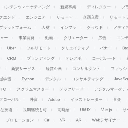
コンテンツマーケティング
新規事業
ディレクター
プ
クエンド
エンジニア
リモート
企画立案
リモート
プラットフォーム
人材
インフラ
クラウド
メディ
チャー
事業開発
動画
クリエーター
広告
コン
Uber
フルリモート
クリエイティブ
バナー
Bt
CRM
ブランディング
テレアポ
コーポレート
ア
新規サービス
経営企画
コンサルタント
ファッシ
械学習
Python
デジタル
コンサルティング
JavaScr
CTO
スクラムマスター
テックリード
デジタルマーケテ
グローバル
外資
Adobe
イラストレーター
音楽
ンな技術
長期継続も可
高時給
UI/UX
Vue.js
サ
プロモーション
C#
VR
AR
Webデザイナー