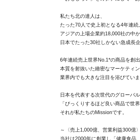
私たち北の達人は、
たった70人で史上初となる4年連
アジアの上場企業約18,000社の中からF
日本でたった30社しかない急成長
6年連続売上世界No.1*の商品を創
本質を射抜いた緻密なマーケティン
業界内でも大きな注目を浴びていま
日本を代表する次世代のグローバル
「びっくりするほど良い商品で世界
それが私たちのMissionです。
～〈売上1,000億、営業利益300
当社は2000年に創業し「健康食