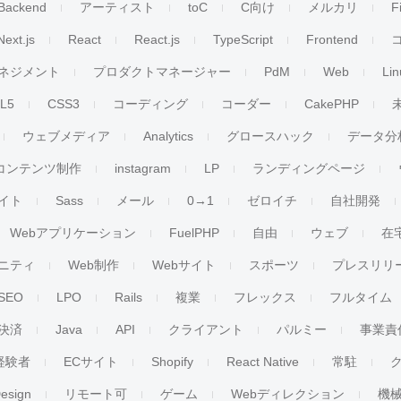
Backend
アーティスト
toC
C向け
メルカリ
F
Next.js
React
React.js
TypeScript
Frontend
ネジメント
プロダクトマネージャー
PdM
Web
Lin
L5
CSS3
コーディング
コーダー
CakePHP
ウェブメディア
Analytics
グロースハック
データ分
コンテンツ制作
instagram
LP
ランディングページ
イト
Sass
メール
0→1
ゼロイチ
自社開発
Webアプリケーション
FuelPHP
自由
ウェブ
在
ニティ
Web制作
Webサイト
スポーツ
プレスリリ
SEO
LPO
Rails
複業
フレックス
フルタイム
決済
Java
API
クライアント
パルミー
事業責
経験者
ECサイト
Shopify
React Native
常駐
esign
リモート可
ゲーム
Webディレクション
機