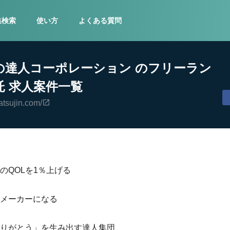
集検索
使い方
よくある質問
の達人コーポレーション のフリーラン
託 求人案件一覧
atsujin.com/
のQOLを1％上げる
メーカーになる
りがとう」を生み出す達人集団