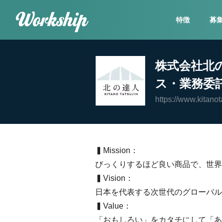
特徴
募
株式会社北
ス・業務委
https://www.kitanot
▍Mission：
びっくりするほど良い商品で、世界
▍Vision：
日本を代表する次世代のグローバル
▍Value：
「おもしろい」をカタチにして「あ