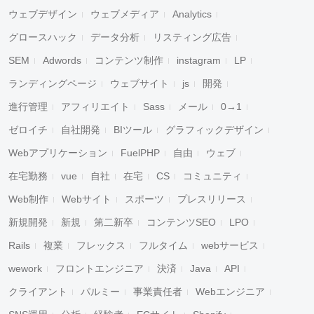
ウェブデザイン
ウェブメディア
Analytics
グロースハック
データ分析
リスティング広告
SEM
Adwords
コンテンツ制作
instagram
LP
ランディングページ
ウェブサイト
js
開発
進行管理
アフィリエイト
Sass
メール
0→1
ゼロイチ
自社開発
BIツール
グラフィックデザイン
Webアプリケーション
FuelPHP
自由
ウェブ
在宅勤務
vue
自社
在宅
CS
コミュニティ
Web制作
Webサイト
スポーツ
プレスリリース
新規開発
新規
第二新卒
コンテンツSEO
LPO
Rails
複業
フレックス
フルタイム
webサービス
wework
フロントエンジニア
決済
Java
API
クライアント
パルミー
事業責任者
Webエンジニア