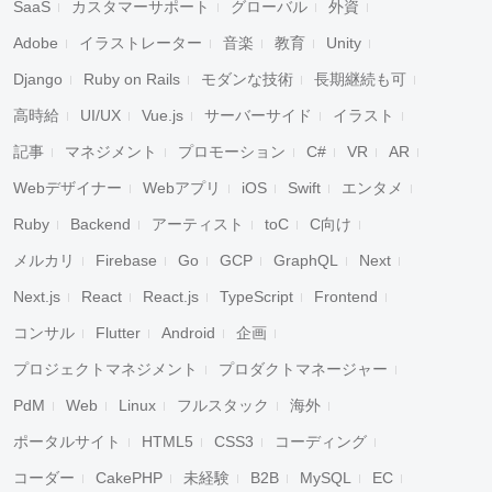
SaaS
カスタマーサポート
グローバル
外資
Adobe
イラストレーター
音楽
教育
Unity
Django
Ruby on Rails
モダンな技術
長期継続も可
高時給
UI/UX
Vue.js
サーバーサイド
イラスト
記事
マネジメント
プロモーション
C#
VR
AR
Webデザイナー
Webアプリ
iOS
Swift
エンタメ
Ruby
Backend
アーティスト
toC
C向け
メルカリ
Firebase
Go
GCP
GraphQL
Next
Next.js
React
React.js
TypeScript
Frontend
コンサル
Flutter
Android
企画
プロジェクトマネジメント
プロダクトマネージャー
PdM
Web
Linux
フルスタック
海外
ポータルサイト
HTML5
CSS3
コーディング
コーダー
CakePHP
未経験
B2B
MySQL
EC