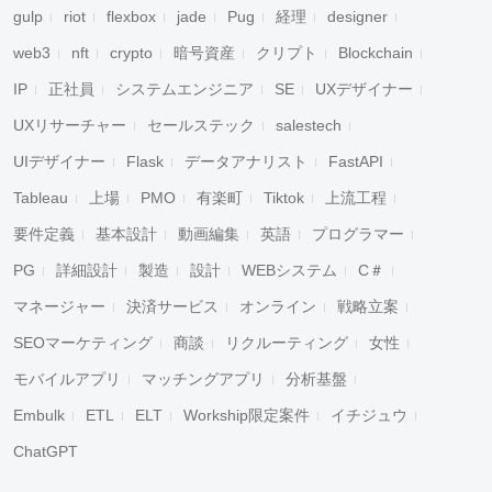
gulp
riot
flexbox
jade
Pug
経理
designer
web3
nft
crypto
暗号資産
クリプト
Blockchain
IP
正社員
システムエンジニア
SE
UXデザイナー
UXリサーチャー
セールステック
salestech
UIデザイナー
Flask
データアナリスト
FastAPI
Tableau
上場
PMO
有楽町
Tiktok
上流工程
要件定義
基本設計
動画編集
英語
プログラマー
PG
詳細設計
製造
設計
WEBシステム
C＃
マネージャー
決済サービス
オンライン
戦略立案
SEOマーケティング
商談
リクルーティング
女性
モバイルアプリ
マッチングアプリ
分析基盤
Embulk
ETL
ELT
Workship限定案件
イチジュウ
ChatGPT