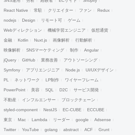
SNS運用
分析
経験者
ECサイト
Shopify
React Native
常駐
クリエイター
ファン
Redux
nodejs
Design
リモート可
ゲーム
Webディレクション
機械学習エンジニア
仮想通貨
金融
Kotlin
Nuxt.js
画像解析
行動解析
映像解析
SNSマーケティング
制作
Angular
jQuery
GitHub
業務改善
アウトソーシング
Symfony
アプリエンジニア
Node.js
UI/UXデザイン
PL
ネットワーク
LP制作
ワイヤーフレーム
PowerPoint
美容
SQL
D2C
サービス開発
不動産
インフルエンサー
ブロックチェーン
styled-component
NestJS
EC-CUBE
ECCUBE
東京
Mac
Lambda
リーダー
google
Adsense
Twitter
YouTube
golang
abstract
ACF
Grunt