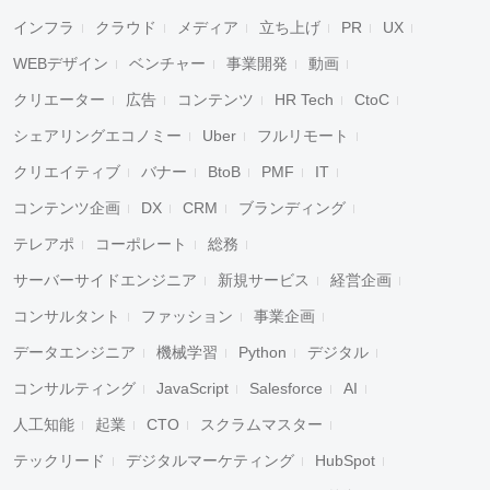
インフラ
クラウド
メディア
立ち上げ
PR
UX
WEBデザイン
ベンチャー
事業開発
動画
クリエーター
広告
コンテンツ
HR Tech
CtoC
シェアリングエコノミー
Uber
フルリモート
クリエイティブ
バナー
BtoB
PMF
IT
コンテンツ企画
DX
CRM
ブランディング
テレアポ
コーポレート
総務
サーバーサイドエンジニア
新規サービス
経営企画
コンサルタント
ファッション
事業企画
データエンジニア
機械学習
Python
デジタル
コンサルティング
JavaScript
Salesforce
AI
人工知能
起業
CTO
スクラムマスター
テックリード
デジタルマーケティング
HubSpot