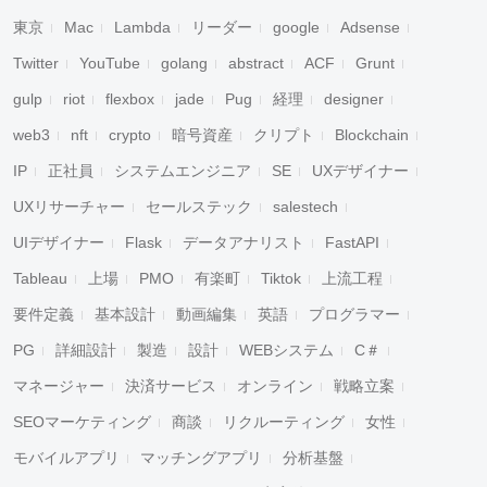
東京
Mac
Lambda
リーダー
google
Adsense
Twitter
YouTube
golang
abstract
ACF
Grunt
gulp
riot
flexbox
jade
Pug
経理
designer
web3
nft
crypto
暗号資産
クリプト
Blockchain
IP
正社員
システムエンジニア
SE
UXデザイナー
UXリサーチャー
セールステック
salestech
UIデザイナー
Flask
データアナリスト
FastAPI
Tableau
上場
PMO
有楽町
Tiktok
上流工程
要件定義
基本設計
動画編集
英語
プログラマー
PG
詳細設計
製造
設計
WEBシステム
C＃
マネージャー
決済サービス
オンライン
戦略立案
SEOマーケティング
商談
リクルーティング
女性
モバイルアプリ
マッチングアプリ
分析基盤