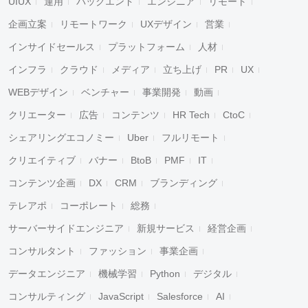
UIUX
運用
バックエンド
エンジニア
リモート
企画立案
リモートワーク
UXデザイン
営業
インサイドセールス
プラットフォーム
人材
インフラ
クラウド
メディア
立ち上げ
PR
UX
WEBデザイン
ベンチャー
事業開発
動画
クリエーター
広告
コンテンツ
HR Tech
CtoC
シェアリングエコノミー
Uber
フルリモート
クリエイティブ
バナー
BtoB
PMF
IT
コンテンツ企画
DX
CRM
ブランディング
テレアポ
コーポレート
総務
サーバーサイドエンジニア
新規サービス
経営企画
コンサルタント
ファッション
事業企画
データエンジニア
機械学習
Python
デジタル
コンサルティング
JavaScript
Salesforce
AI