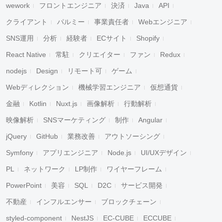
wework
フロントエンジニア
決済
Java
API
クライアント
パルミー
事業責任者
Webエンジニア
SNS運用
分析
経験者
ECサイト
Shopify
React Native
常駐
クリエイター
ファン
Redux
nodejs
Design
リモート可
ゲーム
Webディレクション
機械学習エンジニア
仮想通貨
金融
Kotlin
Nuxt.js
画像解析
行動解析
映像解析
SNSマーケティング
制作
Angular
jQuery
GitHub
業務改善
アウトソーシング
Symfony
アプリエンジニア
Node.js
UI/UXデザイン
PL
ネットワーク
LP制作
ワイヤーフレーム
PowerPoint
美容
SQL
D2C
サービス開発
不動産
インフルエンサー
ブロックチェーン
styled-component
NestJS
EC-CUBE
ECCUBE