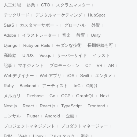
人工知能
起業
CTO
スクラムマスター
テックリード
デジタルマーケティング
HubSpot
SaaS
カスタマーサポート
グローバル
外資
Adobe
イラストレーター
音楽
教育
Unity
Django
Ruby on Rails
モダンな技術
長期継続も可
高時給
UI/UX
Vue.js
サーバーサイド
イラスト
記事
マネジメント
プロモーション
C#
VR
AR
Webデザイナー
Webアプリ
iOS
Swift
エンタメ
Ruby
Backend
アーティスト
toC
C向け
メルカリ
Firebase
Go
GCP
GraphQL
Next
Next.js
React
React.js
TypeScript
Frontend
コンサル
Flutter
Android
企画
プロジェクトマネジメント
プロダクトマネージャー
PdM
Web
Linux
フルスタック
海外