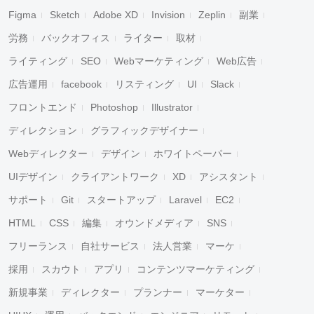
Figma
Sketch
Adobe XD
Invision
Zeplin
副業
労務
バックオフィス
ライター
取材
ライティング
SEO
Webマーケティング
Web広告
広告運用
facebook
リスティング
UI
Slack
フロントエンド
Photoshop
Illustrator
ディレクション
グラフィックデザイナー
Webディレクター
デザイン
ホワイトペーパー
UIデザイン
クライアントワーク
XD
アシスタント
サポート
Git
スタートアップ
Laravel
EC2
HTML
CSS
編集
オウンドメディア
SNS
フリーランス
自社サービス
法人営業
マーケ
採用
スカウト
アプリ
コンテンツマーケティング
新規事業
ディレクター
プランナー
マーケター