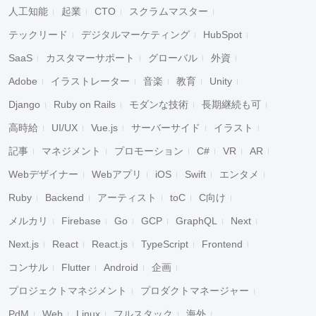
人工知能
起業
CTO
スクラムマスター
テックリード
デジタルマーケティング
HubSpot
SaaS
カスタマーサポート
グローバル
外資
Adobe
イラストレーター
音楽
教育
Unity
Django
Ruby on Rails
モダンな技術
長期継続も可
高時給
UI/UX
Vue.js
サーバーサイド
イラスト
記事
マネジメント
プロモーション
C#
VR
AR
Webデザイナー
Webアプリ
iOS
Swift
エンタメ
Ruby
Backend
アーティスト
toC
C向け
メルカリ
Firebase
Go
GCP
GraphQL
Next
Next.js
React
React.js
TypeScript
Frontend
コンサル
Flutter
Android
企画
プロジェクトマネジメント
プロダクトマネージャー
PdM
Web
Linux
フルスタック
海外