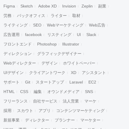
Figma
Sketch
Adobe XD
Invision
Zeplin
副業
労務
バックオフィス
ライター
取材
ライティング
SEO
Webマーケティング
Web広告
広告運用
facebook
リスティング
UI
Slack
フロントエンド
Photoshop
Illustrator
ディレクション
グラフィックデザイナー
Webディレクター
デザイン
ホワイトペーパー
UIデザイン
クライアントワーク
XD
アシスタント
サポート
Git
スタートアップ
Laravel
EC2
HTML
CSS
編集
オウンドメディア
SNS
フリーランス
自社サービス
法人営業
マーケ
採用
スカウト
アプリ
コンテンツマーケティング
新規事業
ディレクター
プランナー
マーケター