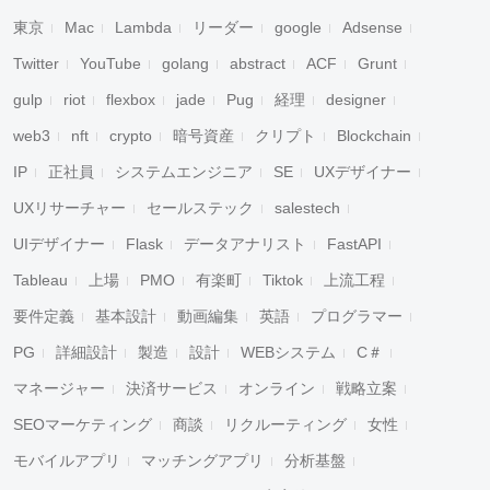
東京
Mac
Lambda
リーダー
google
Adsense
Twitter
YouTube
golang
abstract
ACF
Grunt
gulp
riot
flexbox
jade
Pug
経理
designer
web3
nft
crypto
暗号資産
クリプト
Blockchain
IP
正社員
システムエンジニア
SE
UXデザイナー
UXリサーチャー
セールステック
salestech
UIデザイナー
Flask
データアナリスト
FastAPI
Tableau
上場
PMO
有楽町
Tiktok
上流工程
要件定義
基本設計
動画編集
英語
プログラマー
PG
詳細設計
製造
設計
WEBシステム
C＃
マネージャー
決済サービス
オンライン
戦略立案
SEOマーケティング
商談
リクルーティング
女性
モバイルアプリ
マッチングアプリ
分析基盤