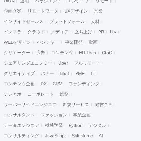
UIUX
運用
バックエンド
エンジニア
リモート
企画立案
リモートワーク
UXデザイン
営業
インサイドセールス
プラットフォーム
人材
インフラ
クラウド
メディア
立ち上げ
PR
UX
WEBデザイン
ベンチャー
事業開発
動画
クリエーター
広告
コンテンツ
HR Tech
CtoC
シェアリングエコノミー
Uber
フルリモート
クリエイティブ
バナー
BtoB
PMF
IT
コンテンツ企画
DX
CRM
ブランディング
テレアポ
コーポレート
総務
サーバーサイドエンジニア
新規サービス
経営企画
コンサルタント
ファッション
事業企画
データエンジニア
機械学習
Python
デジタル
コンサルティング
JavaScript
Salesforce
AI