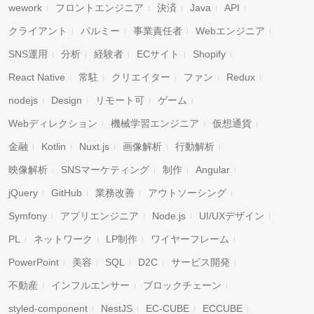
wework
フロントエンジニア
決済
Java
API
クライアント
パルミー
事業責任者
Webエンジニア
SNS運用
分析
経験者
ECサイト
Shopify
React Native
常駐
クリエイター
ファン
Redux
nodejs
Design
リモート可
ゲーム
Webディレクション
機械学習エンジニア
仮想通貨
金融
Kotlin
Nuxt.js
画像解析
行動解析
映像解析
SNSマーケティング
制作
Angular
jQuery
GitHub
業務改善
アウトソーシング
Symfony
アプリエンジニア
Node.js
UI/UXデザイン
PL
ネットワーク
LP制作
ワイヤーフレーム
PowerPoint
美容
SQL
D2C
サービス開発
不動産
インフルエンサー
ブロックチェーン
styled-component
NestJS
EC-CUBE
ECCUBE