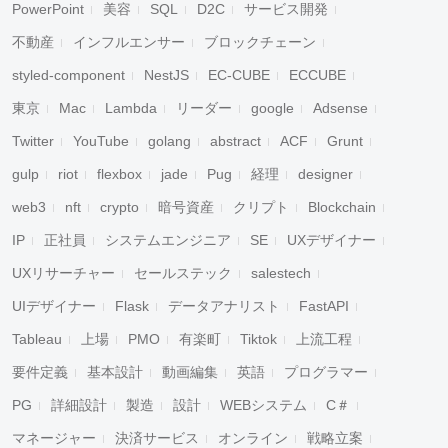
PowerPoint
美容
SQL
D2C
サービス開発
不動産
インフルエンサー
ブロックチェーン
styled-component
NestJS
EC-CUBE
ECCUBE
東京
Mac
Lambda
リーダー
google
Adsense
Twitter
YouTube
golang
abstract
ACF
Grunt
gulp
riot
flexbox
jade
Pug
経理
designer
web3
nft
crypto
暗号資産
クリプト
Blockchain
IP
正社員
システムエンジニア
SE
UXデザイナー
UXリサーチャー
セールステック
salestech
UIデザイナー
Flask
データアナリスト
FastAPI
Tableau
上場
PMO
有楽町
Tiktok
上流工程
要件定義
基本設計
動画編集
英語
プログラマー
PG
詳細設計
製造
設計
WEBシステム
C＃
マネージャー
決済サービス
オンライン
戦略立案