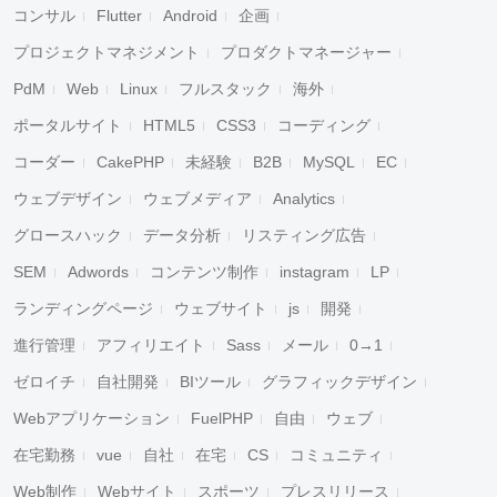
コンサル
Flutter
Android
企画
プロジェクトマネジメント
プロダクトマネージャー
PdM
Web
Linux
フルスタック
海外
ポータルサイト
HTML5
CSS3
コーディング
コーダー
CakePHP
未経験
B2B
MySQL
EC
ウェブデザイン
ウェブメディア
Analytics
グロースハック
データ分析
リスティング広告
SEM
Adwords
コンテンツ制作
instagram
LP
ランディングページ
ウェブサイト
js
開発
進行管理
アフィリエイト
Sass
メール
0→1
ゼロイチ
自社開発
BIツール
グラフィックデザイン
Webアプリケーション
FuelPHP
自由
ウェブ
在宅勤務
vue
自社
在宅
CS
コミュニティ
Web制作
Webサイト
スポーツ
プレスリリース