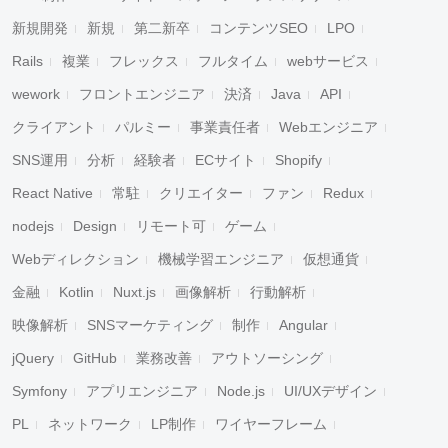
新規開発
新規
第二新卒
コンテンツSEO
LPO
Rails
複業
フレックス
フルタイム
webサービス
wework
フロントエンジニア
決済
Java
API
クライアント
パルミー
事業責任者
Webエンジニア
SNS運用
分析
経験者
ECサイト
Shopify
React Native
常駐
クリエイター
ファン
Redux
nodejs
Design
リモート可
ゲーム
Webディレクション
機械学習エンジニア
仮想通貨
金融
Kotlin
Nuxt.js
画像解析
行動解析
映像解析
SNSマーケティング
制作
Angular
jQuery
GitHub
業務改善
アウトソーシング
Symfony
アプリエンジニア
Node.js
UI/UXデザイン
PL
ネットワーク
LP制作
ワイヤーフレーム