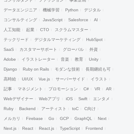
データエンジニア
機械学習
Python
デジタル
コンサルティング
JavaScript
Salesforce
AI
人工知能
起業
CTO
スクラムマスター
テックリード
デジタルマーケティング
HubSpot
SaaS
カスタマーサポート
グローバル
外資
Adobe
イラストレーター
音楽
教育
Unity
Django
Ruby on Rails
モダンな技術
長期継続も可
高時給
UI/UX
Vue.js
サーバーサイド
イラスト
記事
マネジメント
プロモーション
C#
VR
AR
Webデザイナー
Webアプリ
iOS
Swift
エンタメ
Ruby
Backend
アーティスト
toC
C向け
メルカリ
Firebase
Go
GCP
GraphQL
Next
Next.js
React
React.js
TypeScript
Frontend