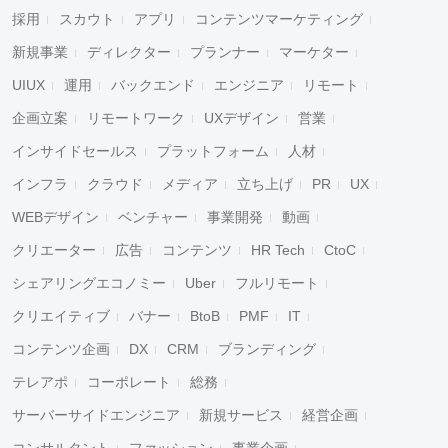
採用
スカウト
アプリ
コンテンツマーケティング
新規事業
ディレクター
プランナー
マーケター
UIUX
運用
バックエンド
エンジニア
リモート
企画立案
リモートワーク
UXデザイン
営業
インサイドセールス
プラットフォーム
人材
インフラ
クラウド
メディア
立ち上げ
PR
UX
WEBデザイン
ベンチャー
事業開発
動画
クリエーター
広告
コンテンツ
HR Tech
CtoC
シェアリングエコノミー
Uber
フルリモート
クリエイティブ
バナー
BtoB
PMF
IT
コンテンツ企画
DX
CRM
ブランディング
テレアポ
コーポレート
総務
サーバーサイドエンジニア
新規サービス
経営企画
コンサルタント
ファッション
事業企画