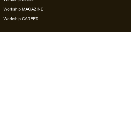
Workship MAGAZINE
Workship CAREER
関連サイト
GIGサイト
UXデザイン・プロトタイプ制作 - UX Design Lab
Webサイト制作 / CMS・マーケティングツール - LeadGrid
デザ
イナー特化の採用支援サービス - クロスデザイナー
インフラエ
ンジニア特化の採用支援サービス - クロスネットワーク
エンジ
ニア・デザイナーのフリーランス採用 - Workship
エンジニアの
採用支援・人材紹介 - Workship CAREER
日本最大級のHR・フ
リーランスメディア - Workship MAGAZINE
コンテンツマーケ
ティング総合パートナー - コンマルク
Workship（ワークシップ）は、デザイナー、エンジニア、マーケタ
ー、編集者、人事、広報などデジタル業界で活躍するプロフェッシ