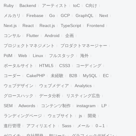
Ruby
Backend
アーティスト
toC
C向け
メルカリ
Firebase
Go
GCP
GraphQL
Next
Next.js
React
React.js
TypeScript
Frontend
コンサル
Flutter
Android
企画
プロジェクトマネジメント
プロダクトマネージャー
PdM
Web
Linux
フルスタック
海外
ポータルサイト
HTML5
CSS3
コーディング
コーダー
CakePHP
未経験
B2B
MySQL
EC
ウェブデザイン
ウェブメディア
Analytics
グロースハック
データ分析
リスティング広告
SEM
Adwords
コンテンツ制作
instagram
LP
ランディングページ
ウェブサイト
js
開発
進行管理
アフィリエイト
Sass
メール
0→1
ゼロイチ
自社開発
BIツール
グラフィックデザイン