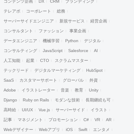
コンテンツ企画
DX
CRM
ブランディング
テレアポ
コーポレート
総務
サーバーサイドエンジニア
新規サービス
経営企画
コンサルタント
ファッション
事業企画
データエンジニア
機械学習
Python
デジタル
コンサルティング
JavaScript
Salesforce
AI
人工知能
起業
CTO
スクラムマスター
テックリード
デジタルマーケティング
HubSpot
SaaS
カスタマーサポート
グローバル
外資
Adobe
イラストレーター
音楽
教育
Unity
Django
Ruby on Rails
モダンな技術
長期継続も可
高時給
UI/UX
Vue.js
サーバーサイド
イラスト
記事
マネジメント
プロモーション
C#
VR
AR
Webデザイナー
Webアプリ
iOS
Swift
エンタメ