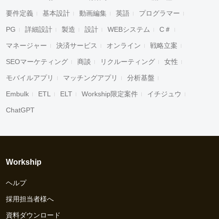
要件定義
基本設計
動画編集
英語
プログラマー
PG
詳細設計
製造
設計
WEBシステム
C＃
マネージャー
決済サービス
オンライン
戦略立案
SEOマーケティング
商談
リクルーティング
女性
モバイルアプリ
マッチングアプリ
分析基盤
Embulk
ETL
ELT
Workship限定案件
イチジュウ
ChatGPT
Workship
ヘルプ
採用担当者様へ
資料ダウンロード