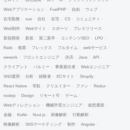
Webアプリケーション
FuelPHP
自由
ウェブ
在宅勤務
vue
自社
在宅
CS
コミュニティ
Web制作
Webサイト
スポーツ
プレスリリース
新規開発
新規
第二新卒
コンテンツSEO
LPO
Rails
複業
フレックス
フルタイム
webサービス
wework
フロントエンジニア
決済
Java
API
クライアント
パルミー
事業責任者
Webエンジニア
SNS運用
分析
経験者
ECサイト
Shopify
React Native
常駐
クリエイター
ファン
Redux
nodejs
Design
リモート可
ゲーム
Webディレクション
機械学習エンジニア
仮想通貨
金融
Kotlin
Nuxt.js
画像解析
行動解析
映像解析
SNSマーケティング
制作
Angular