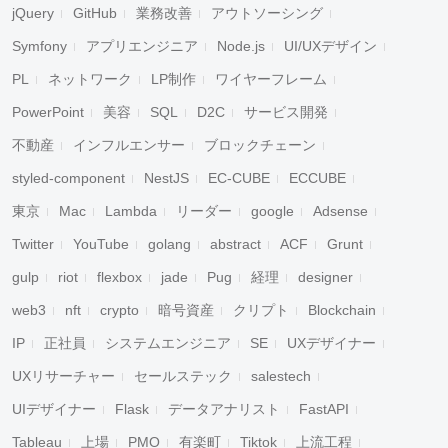
jQuery
GitHub
業務改善
アウトソーシング
Symfony
アプリエンジニア
Node.js
UI/UXデザイン
PL
ネットワーク
LP制作
ワイヤーフレーム
PowerPoint
美容
SQL
D2C
サービス開発
不動産
インフルエンサー
ブロックチェーン
styled-component
NestJS
EC-CUBE
ECCUBE
東京
Mac
Lambda
リーダー
google
Adsense
Twitter
YouTube
golang
abstract
ACF
Grunt
gulp
riot
flexbox
jade
Pug
経理
designer
web3
nft
crypto
暗号資産
クリプト
Blockchain
IP
正社員
システムエンジニア
SE
UXデザイナー
UXリサーチャー
セールステック
salestech
UIデザイナー
Flask
データアナリスト
FastAPI
Tableau
上場
PMO
有楽町
Tiktok
上流工程