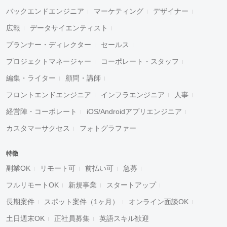
バックエンドエンジニア
マーケティング
デザイナー
広報
データサイエンティスト
プランナー・ディレクター
セールス
プロジェクトマネージャー
コーポレート・スタッフ
編集・ライター
顧問・講師
フロントエンドエンジニア
インフラエンジニア
人事
経営陣・コーポレート
iOS/Androidアプリエンジニア
カスタマーサクセス
フォトグラファー
特徴
副業OK
リモート可
前払い可
急募
フルリモートOK
新規事業
スタートアップ
長期案件
スポット案件（1ヶ月）
オンライン面談OK
土日週末OK
正社員募集
英語スキル歓迎