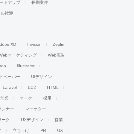
ートアップ
長期案件
キル歓迎
dobe XD
Invision
Zeplin
Webマーケティング
Web広告
hop
Illustrator
トペーパー
UIデザイン
Laravel
EC2
HTML
人営業
マーケ
採用
ランナー
マーケター
ワーク
UXデザイン
営業
ア
立ち上げ
PR
UX