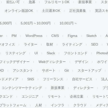
前払い可
急募
フルリモートOK
新規事業
スタ
オンライン面談OK
土日週末OK
正社員募集
英語ス
 5,000円
5,001円 ~ 10,000円
10,001円 ~
er
PM
WordPress
CMS
Figma
Sketch
A
クオフィス
ライター
取材
ライティング
SEO
リスティング
UI
Slack
フロントエンド
Photos
フィックデザイナー
Webディレクター
デザイン
ホワイ
XD
アシスタント
サポート
Git
スタートアップ
ンドメディア
SNS
フリーランス
自社サービス
法
コンテンツマーケティング
新規事業
ディレクター
プ
クエンド
エンジニア
リモート
企画立案
リモート
プラットフォーム
人材
インフラ
クラウド
メディ