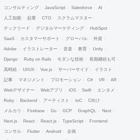
コンサルティング
JavaScript
Salesforce
AI
人工知能
起業
CTO
スクラムマスター
テックリード
デジタルマーケティング
HubSpot
SaaS
カスタマーサポート
グローバル
外資
Adobe
イラストレーター
音楽
教育
Unity
Django
Ruby on Rails
モダンな技術
長期継続も可
高時給
UI/UX
Vue.js
サーバーサイド
イラスト
記事
マネジメント
プロモーション
C#
VR
AR
Webデザイナー
Webアプリ
iOS
Swift
エンタメ
Ruby
Backend
アーティスト
toC
C向け
メルカリ
Firebase
Go
GCP
GraphQL
Next
Next.js
React
React.js
TypeScript
Frontend
コンサル
Flutter
Android
企画