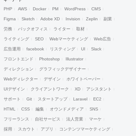
キーワード
PHP
AWS
Docker
PM
WordPress
CMS
Figma
Sketch
Adobe XD
Invision
Zeplin
副業
労務
バックオフィス
ライター
取材
ライティング
SEO
Webマーケティング
Web広告
広告運用
facebook
リスティング
UI
Slack
フロントエンド
Photoshop
Illustrator
ディレクション
グラフィックデザイナー
Webディレクター
デザイン
ホワイトペーパー
UIデザイン
クライアントワーク
XD
アシスタント
サポート
Git
スタートアップ
Laravel
EC2
HTML
CSS
編集
オウンドメディア
SNS
フリーランス
自社サービス
法人営業
マーケ
採用
スカウト
アプリ
コンテンツマーケティング