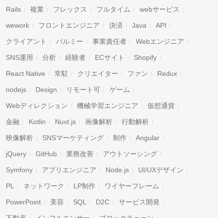
Rails
複業
フレックス
フルタイム
webサービス
wework
フロントエンジニア
決済
Java
API
クライアント
パルミー
事業責任者
Webエンジニア
SNS運用
分析
経験者
ECサイト
Shopify
React Native
常駐
クリエイター
ファン
Redux
nodejs
Design
リモート可
ゲーム
Webディレクション
機械学習エンジニア
仮想通貨
金融
Kotlin
Nuxt.js
画像解析
行動解析
映像解析
SNSマーケティング
制作
Angular
jQuery
GitHub
業務改善
アウトソーシング
Symfony
アプリエンジニア
Node.js
UI/UXデザイン
PL
ネットワーク
LP制作
ワイヤーフレーム
PowerPoint
美容
SQL
D2C
サービス開発