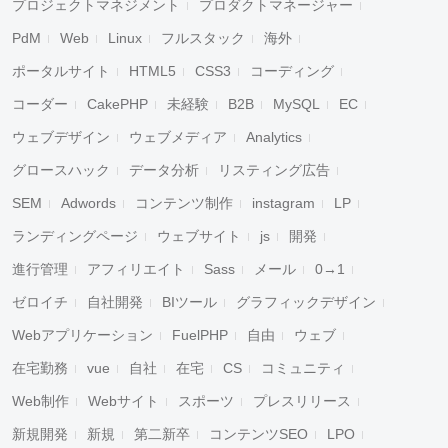
プロジェクトマネジメント
プロダクトマネージャー
PdM
Web
Linux
フルスタック
海外
ポータルサイト
HTML5
CSS3
コーディング
コーダー
CakePHP
未経験
B2B
MySQL
EC
ウェブデザイン
ウェブメディア
Analytics
グロースハック
データ分析
リスティング広告
SEM
Adwords
コンテンツ制作
instagram
LP
ランディングページ
ウェブサイト
js
開発
進行管理
アフィリエイト
Sass
メール
0→1
ゼロイチ
自社開発
BIツール
グラフィックデザイン
Webアプリケーション
FuelPHP
自由
ウェブ
在宅勤務
vue
自社
在宅
CS
コミュニティ
Web制作
Webサイト
スポーツ
プレスリリース
新規開発
新規
第二新卒
コンテンツSEO
LPO