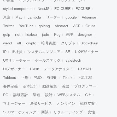
不動産
インフルエンサー
ブロックチェーン
styled-component
NestJS
EC-CUBE
ECCUBE
東京
Mac
Lambda
リーダー
google
Adsense
Twitter
YouTube
golang
abstract
ACF
Grunt
gulp
riot
flexbox
jade
Pug
経理
designer
web3
nft
crypto
暗号資産
クリプト
Blockchain
IP
正社員
システムエンジニア
SE
UXデザイナー
UXリサーチャー
セールステック
salestech
UIデザイナー
Flask
データアナリスト
FastAPI
Tableau
上場
PMO
有楽町
Tiktok
上流工程
要件定義
基本設計
動画編集
英語
プログラマー
PG
詳細設計
製造
設計
WEBシステム
C＃
マネージャー
決済サービス
オンライン
戦略立案
SEOマーケティング
商談
リクルーティング
女性