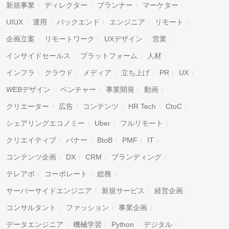
新規事業
ディレクター
プランナー
マーケター
UIUX
運用
バックエンド
エンジニア
リモート
企画立案
リモートワーク
UXデザイン
営業
インサイドセールス
プラットフォーム
人材
インフラ
クラウド
メディア
立ち上げ
PR
UX
WEBデザイン
ベンチャー
事業開発
動画
クリエーター
広告
コンテンツ
HR Tech
CtoC
シェアリングエコノミー
Uber
フルリモート
クリエイティブ
バナー
BtoB
PMF
IT
コンテンツ企画
DX
CRM
ブランディング
テレアポ
コーポレート
総務
サーバーサイドエンジニア
新規サービス
経営企画
コンサルタント
ファッション
事業企画
データエンジニア
機械学習
Python
デジタル