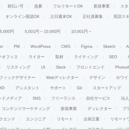
前払い可
急募
フルリモートOK
新規事業
スタ
オンライン面談OK
土日週末OK
正社員募集
英語ス
 5,000円
5,001円 ~ 10,000円
10,001円 ~
er
PM
WordPress
CMS
Figma
Sketch
A
クオフィス
ライター
取材
ライティング
SEO
リスティング
UI
Slack
フロントエンド
Photos
フィックデザイナー
Webディレクター
デザイン
ホワイ
XD
アシスタント
サポート
Git
スタートアップ
ンドメディア
SNS
フリーランス
自社サービス
法
コンテンツマーケティング
新規事業
ディレクター
プ
クエンド
エンジニア
リモート
企画立案
リモート