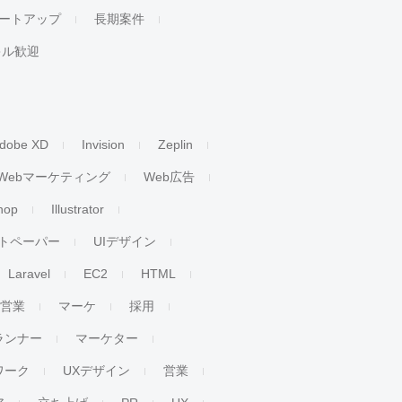
ートアップ
長期案件
キル歓迎
dobe XD
Invision
Zeplin
Webマーケティング
Web広告
hop
Illustrator
トペーパー
UIデザイン
Laravel
EC2
HTML
人営業
マーケ
採用
ランナー
マーケター
ワーク
UXデザイン
営業