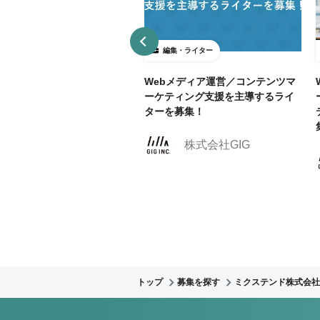
集・ライター
編集・ライター
モートOK! インフラエンジ
Webメディア運営／コンテンツマ
特化メディア立ち上げに伴う
ーケティング支援を主導するライ
ター募集
ターを募集！
株式会社GIG
株式会社GIG
トップ
募集を探す
ミクステンド株式会社