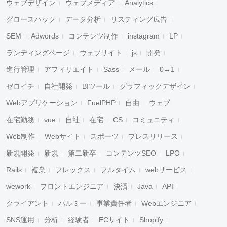
ウェブデザイン
ウェブメディア
Analytics
グロースハック
データ分析
リスティング広告
SEM
Adwords
コンテンツ制作
instagram
LP
ランディングページ
ウェブサイト
js
開発
進行管理
アフィリエイト
Sass
メール
0→1
ゼロイチ
自社開発
BIツール
グラフィックデザイン
Webアプリケーション
FuelPHP
自由
ウェブ
在宅勤務
vue
自社
在宅
CS
コミュニティ
Web制作
Webサイト
スポーツ
プレスリリース
新規開発
新規
第二新卒
コンテンツSEO
LPO
Rails
複業
フレックス
フルタイム
webサービス
wework
フロントエンジニア
決済
Java
API
クライアント
パルミー
事業責任者
Webエンジニア
SNS運用
分析
経験者
ECサイト
Shopify