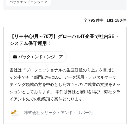
バックエンドエンジニア
どちらでも可
出社希望
全
795
件中
161-180
件
出社のみ
【リモ中心/月～70万】グローバルIT企業で社内SE・
特徴
システム保守運用！
直接契約
副業OK
バックエンドエンジニア
新規事業
当社は『プロフェッショナルの生涯価値の向上』を目指し、
スタートアップ
その中でも当部門は特にDX、データ活用・デジタルマーケ
土日週末OK
ティング領域の方を中心とした方々への ご就業の支援をミッ
ションとしております。 本件は弊社と雇用を結び、弊社クラ
稼働時間
イアント先での勤務頂く案件となります。
週5日
株式会社クリーク・アンド・リバー社
週4日
週3日
週2日