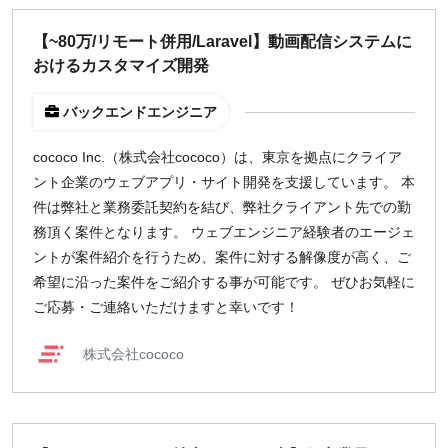
週1日
【~80万/リモート併用/Laravel】動画配信システムに
おけるカスタマイズ開発
地域
バックエンドエンジニア
東京
大阪
cococo Inc.（株式会社cococo）は、東京を拠点にクライア
名古屋
ント企業のウェブアプリ・サイト開発を支援しています。 本
京都
件は弊社と業務委託契約を結び、弊社クライアント先での勤
福岡
務頂く案件となります。 ウェブエンジニア経験者のエージェ
ントが案件紹介を行うため、案件に対する解像度が高く、ご
希望に沿った案件をご紹介する事が可能です。 ぜひお気軽に
募集状況
ご応募・ご連絡いただけますと幸いです！
募集中のみ表示
株式会社cococo
時給
1,500
円 以上