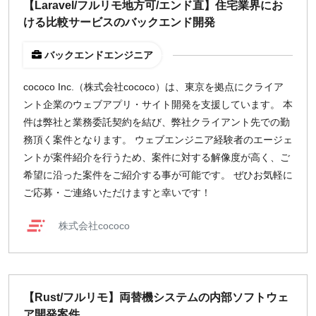
【Laravel/フルリモ地方可/エンド直】住宅業界にお
ける比較サービスのバックエンド開発
¥2,000
¥3,000
¥4,000
¥5,000〜
バックエンドエンジニア
指定なし
検索
cococo Inc.（株式会社cococo）は、東京を拠点にクライア
ント企業のウェブアプリ・サイト開発を支援しています。 本
件は弊社と業務委託契約を結び、弊社クライアント先での勤
務頂く案件となります。 ウェブエンジニア経験者のエージェ
ントが案件紹介を行うため、案件に対する解像度が高く、ご
希望に沿った案件をご紹介する事が可能です。 ぜひお気軽に
ご応募・ご連絡いただけますと幸いです！
株式会社cococo
【Rust/フルリモ】両替機システムの内部ソフトウェ
ア開発案件