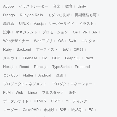
Adobe
イラストレーター
音楽
教育
Unity
Django
Ruby on Rails
モダンな技術
長期継続も可
高時給
UI/UX
Vue.js
サーバーサイド
イラスト
記事
マネジメント
プロモーション
C#
VR
AR
Webデザイナー
Webアプリ
iOS
Swift
エンタメ
Ruby
Backend
アーティスト
toC
C向け
メルカリ
Firebase
Go
GCP
GraphQL
Next
Next.js
React
React.js
TypeScript
Frontend
コンサル
Flutter
Android
企画
プロジェクトマネジメント
プロダクトマネージャー
キャンセル
検索
PdM
Web
Linux
フルスタック
海外
ポータルサイト
HTML5
CSS3
コーディング
コーダー
CakePHP
未経験
B2B
MySQL
EC