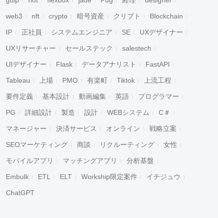
gulp
riot
flexbox
jade
Pug
経理
designer
web3
nft
crypto
暗号資産
クリプト
Blockchain
IP
正社員
システムエンジニア
SE
UXデザイナー
UXリサーチャー
セールステック
salestech
UIデザイナー
Flask
データアナリスト
FastAPI
Tableau
上場
PMO
有楽町
Tiktok
上流工程
要件定義
基本設計
動画編集
英語
プログラマー
PG
詳細設計
製造
設計
WEBシステム
C＃
マネージャー
決済サービス
オンライン
戦略立案
SEOマーケティング
商談
リクルーティング
女性
モバイルアプリ
マッチングアプリ
分析基盤
Embulk
ETL
ELT
Workship限定案件
イチジュウ
ChatGPT