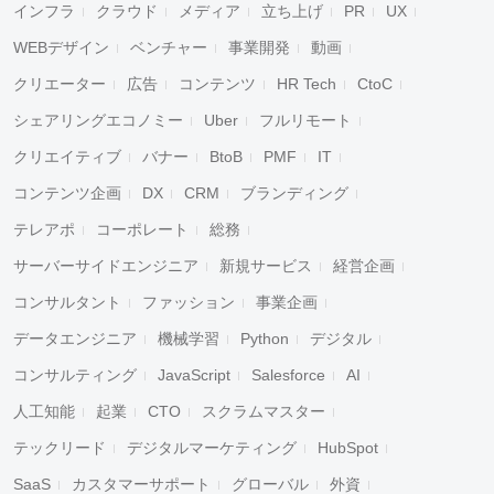
インフラ
クラウド
メディア
立ち上げ
PR
UX
WEBデザイン
ベンチャー
事業開発
動画
クリエーター
広告
コンテンツ
HR Tech
CtoC
シェアリングエコノミー
Uber
フルリモート
クリエイティブ
バナー
BtoB
PMF
IT
コンテンツ企画
DX
CRM
ブランディング
テレアポ
コーポレート
総務
サーバーサイドエンジニア
新規サービス
経営企画
コンサルタント
ファッション
事業企画
データエンジニア
機械学習
Python
デジタル
コンサルティング
JavaScript
Salesforce
AI
人工知能
起業
CTO
スクラムマスター
テックリード
デジタルマーケティング
HubSpot
SaaS
カスタマーサポート
グローバル
外資