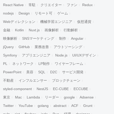
React Native
常駐
クリエイター
ファン
Redux
nodejs
Design
リモート可
ゲーム
Webディレクション
機械学習エンジニア
仮想通貨
金融
Kotlin
Nuxt.js
画像解析
行動解析
映像解析
SNSマーケティング
制作
Angular
jQuery
GitHub
業務改善
アウトソーシング
Symfony
アプリエンジニア
Node.js
UI/UXデザイン
PL
ネットワーク
LP制作
ワイヤーフレーム
PowerPoint
美容
SQL
D2C
サービス開発
不動産
インフルエンサー
ブロックチェーン
styled-component
NestJS
EC-CUBE
ECCUBE
東京
Mac
Lambda
リーダー
google
Adsense
Twitter
YouTube
golang
abstract
ACF
Grunt