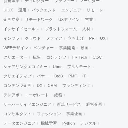
新規事業
ディレクター
プランナー
マーケター
UIUX
運用
バックエンド
エンジニア
リモート
企画立案
リモートワーク
UXデザイン
営業
インサイドセールス
プラットフォーム
人材
インフラ
クラウド
メディア
立ち上げ
PR
UX
WEBデザイン
ベンチャー
事業開発
動画
クリエーター
広告
コンテンツ
HR Tech
CtoC
シェアリングエコノミー
Uber
フルリモート
クリエイティブ
バナー
BtoB
PMF
IT
コンテンツ企画
DX
CRM
ブランディング
テレアポ
コーポレート
総務
サーバーサイドエンジニア
新規サービス
経営企画
コンサルタント
ファッション
事業企画
データエンジニア
機械学習
Python
デジタル