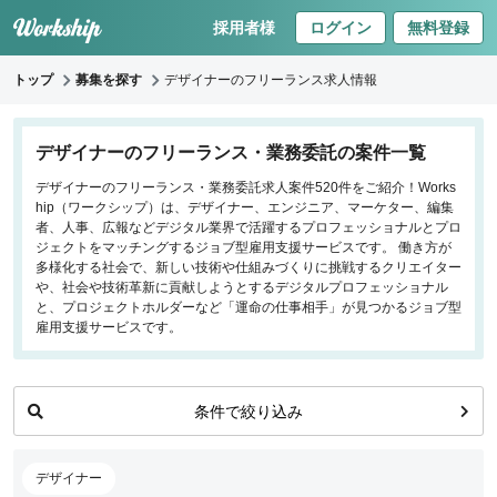
採用者様
ログイン
無料登録
トップ
募集を探す
デザイナーのフリーランス求人情報
キーワードで探す
デザイナーのフリーランス・業務委託の案件一覧
デザイナーのフリーランス・業務委託求人案件520件をご紹介！Works
職種
hip（ワークシップ）は、デザイナー、エンジニア、マーケター、編集
者、人事、広報などデジタル業界で活躍するプロフェッショナルとプロ
フロントエンドエンジニア
ジェクトをマッチングするジョブ型雇用支援サービスです。 働き方が
多様化する社会で、新しい技術や仕組みづくりに挑戦するクリエイター
バックエンドエンジニア
や、社会や技術革新に貢献しようとするデジタルプロフェッショナル
インフラエンジニア
と、プロジェクトホルダーなど「運命の仕事相手」が見つかるジョブ型
iOS/Androidアプリエンジニア
雇用支援サービスです。
データサイエンティスト
プロジェクトマネージャー
条件で絞り込み
プランナー・ディレクター
デザイナー
マーケティング
デザイナー