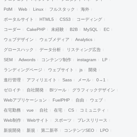
PdM
Web
Linux
フルスタック
海外
ポータルサイト
HTML5
CSS3
コーディング
コーダー
CakePHP
未経験
B2B
MySQL
EC
ウェブデザイン
ウェブメディア
Analytics
グロースハック
データ分析
リスティング広告
キャンセル
検索
SEM
Adwords
コンテンツ制作
instagram
LP
ランディングページ
ウェブサイト
js
開発
進行管理
アフィリエイト
Sass
メール
0→1
ゼロイチ
自社開発
BIツール
グラフィックデザイン
Webアプリケーション
FuelPHP
自由
ウェブ
在宅勤務
vue
自社
在宅
CS
コミュニティ
Web制作
Webサイト
スポーツ
プレスリリース
新規開発
新規
第二新卒
コンテンツSEO
LPO