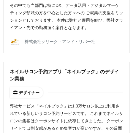
出社のみ
その中でも当部門は特にDX、データ活用・デジタルマーケ
ティング領域の方を中心とした方々への ご就業の支援をミッ
ションとしております。 本件は弊社と雇用を結び、弊社クラ
特徴
イアント先での勤務頂く案件となります。
直接契約
副業OK
株式会社クリーク・アンド・リバー社
新規事業
スタートアップ
土日週末OK
ネイルサロン予約アプリ「ネイルブック」のデザイ
ン業務
稼働時間
週5日
デザイナー
週4日
弊社サービス「ネイルブック」は1.3万サロン以上に利用さ
週3日
れている新しいサロン予約サービスです。 これまでネイルサ
週2日
ロンの集客はクーポンサイトに依存してきました。 クーポン
週1日
サイトでは割安感があるため集客力が高いですが、その反面