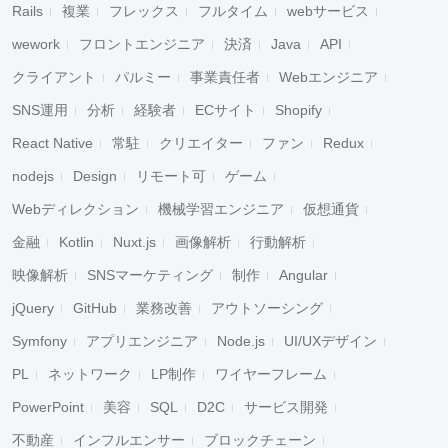
Rails
複業
フレックス
フルタイム
webサービス
wework
フロントエンジニア
決済
Java
API
クライアント
パルミー
事業責任者
Webエンジニア
SNS運用
分析
経験者
ECサイト
Shopify
React Native
常駐
クリエイター
ファン
Redux
nodejs
Design
リモート可
ゲーム
Webディレクション
機械学習エンジニア
仮想通貨
金融
Kotlin
Nuxt.js
画像解析
行動解析
映像解析
SNSマーケティング
制作
Angular
jQuery
GitHub
業務改善
アウトソーシング
Symfony
アプリエンジニア
Node.js
UI/UXデザイン
PL
ネットワーク
LP制作
ワイヤーフレーム
PowerPoint
美容
SQL
D2C
サービス開発
不動産
インフルエンサー
ブロックチェーン