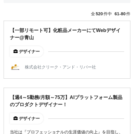
編集・ライター
フォトグラファー
全
520
件中
61-80
件
セールス
コーポレート・スタッフ
【一部リモート可】化粧品メーカーにてWebデザイ
人事
ナー@青山
広報
経営陣・コーポレート
デザイナー
顧問・講師
カスタマーサクセス
株式会社クリーク・アンド・リバー社
その他
閉じる
【週4～5勤務/月額～75万】AIプラットフォーム製品
働き方
のプロダクトデザイナー！
リモートのみ
リモート希望
デザイナー
どちらでも可
出社希望
当社は『プロフェッショナルの生涯価値の向上』を目指し、