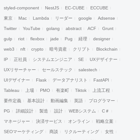
styled-component
NestJS
EC-CUBE
ECCUBE
東京
Mac
Lambda
リーダー
google
Adsense
Twitter
YouTube
golang
abstract
ACF
Grunt
gulp
riot
flexbox
jade
Pug
経理
designer
web3
nft
crypto
暗号資産
クリプト
Blockchain
IP
正社員
システムエンジニア
SE
UXデザイナー
UXリサーチャー
セールステック
salestech
UIデザイナー
Flask
データアナリスト
FastAPI
Tableau
上場
PMO
有楽町
Tiktok
上流工程
要件定義
基本設計
動画編集
英語
プログラマー
PG
詳細設計
製造
設計
WEBシステム
C＃
マネージャー
決済サービス
オンライン
戦略立案
SEOマーケティング
商談
リクルーティング
女性