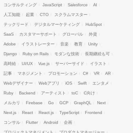
コンサルティング
JavaScript
Salesforce
AI
人工知能
起業
CTO
スクラムマスター
テックリード
デジタルマーケティング
HubSpot
SaaS
カスタマーサポート
グローバル
外資
Adobe
イラストレーター
音楽
教育
Unity
Django
Ruby on Rails
モダンな技術
長期継続も可
高時給
UI/UX
Vue.js
サーバーサイド
イラスト
記事
マネジメント
プロモーション
C#
VR
AR
Webデザイナー
Webアプリ
iOS
Swift
エンタメ
Ruby
Backend
アーティスト
toC
C向け
メルカリ
Firebase
Go
GCP
GraphQL
Next
Next.js
React
React.js
TypeScript
Frontend
コンサル
Flutter
Android
企画
プロジェクトマネジメント
プロダクトマネージャー