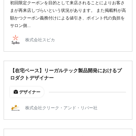
初回限定クーポンを目的として来店されることによりお客さ
地域
まが再来店しづらいという状況があります。 また掲載料が高
東京
額かつクーポン義務付けによる値引き、ポイント代の負担を
大阪
サロン側...
名古屋
株式会社スピカ
京都
福岡
募集状況
【在宅ベース】リーガルテック製品開発におけるプ
ロダクトデザイナー
募集中のみ表示
デザイナー
時給
株式会社クリーク・アンド・リバー社
1,500
円 以上
¥2,000
¥3,000
¥4,000
¥5,000〜