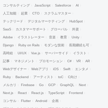
コンサルティング
JavaScript
Salesforce
AI
人工知能
起業
CTO
スクラムマスター
テックリード
デジタルマーケティング
HubSpot
SaaS
カスタマーサポート
グローバル
外資
Adobe
イラストレーター
音楽
教育
Unity
Django
Ruby on Rails
モダンな技術
長期継続も可
高時給
UI/UX
Vue.js
サーバーサイド
イラスト
記事
マネジメント
プロモーション
C#
VR
AR
Webデザイナー
Webアプリ
iOS
Swift
エンタメ
Ruby
Backend
アーティスト
toC
C向け
メルカリ
Firebase
Go
GCP
GraphQL
Next
Next.js
React
React.js
TypeScript
Frontend
コンサル
Flutter
Android
企画