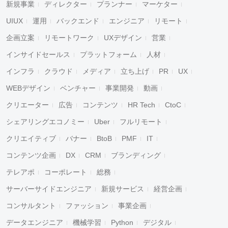
新規事業
ディレクター
プランナー
マーケター
UIUX
運用
バックエンド
エンジニア
リモート
企画立案
リモートワーク
UXデザイン
営業
インサイドセールス
プラットフォーム
人材
インフラ
クラウド
メディア
立ち上げ
PR
UX
WEBデザイン
ベンチャー
事業開発
動画
クリエーター
広告
コンテンツ
HR Tech
CtoC
シェアリングエコノミー
Uber
フルリモート
クリエイティブ
バナー
BtoB
PMF
IT
コンテンツ企画
DX
CRM
ブランディング
テレアポ
コーポレート
総務
サーバーサイドエンジニア
新規サービス
経営企画
コンサルタント
ファッション
事業企画
データエンジニア
機械学習
Python
デジタル