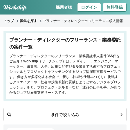
採用者様
ログイン
無料登録
トップ
募集を探す
プランナー・ディレクターのフリーランス求人情報
キーワードで探す
プランナー・ディレクターのフリーランス・業務委託
の案件一覧
職種
プランナー・ディレクターのフリーランス・業務委託求人案件366件を
ご紹介！Workship（ワークシップ）は、デザイナー、エンジニア、マ
フロントエンドエンジニア
ーケター、編集者、人事、広報などデジタル業界で活躍するプロフェッ
バックエンドエンジニア
ショナルとプロジェクトをマッチングするジョブ型雇用支援サービスで
す。 働き方が多様化する社会で、新しい技術や仕組みづくりに挑戦す
インフラエンジニア
るクリエイターや、社会や技術革新に貢献しようとするデジタルプロフ
iOS/Androidアプリエンジニア
ェッショナルと、プロジェクトホルダーなど「運命の仕事相手」が見つ
かるジョブ型雇用支援サービスです。
データサイエンティスト
プロジェクトマネージャー
プランナー・ディレクター
条件で絞り込み
デザイナー
マーケティング