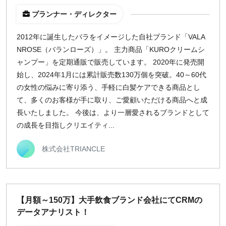
地域
プランナー・ディレクター
東京
2012年に誕生したバラをイメージした自社ブランド「VALA
大阪
NROSE（バランローズ）」。 主力商品「KUROクリームシ
名古屋
ャンプー」を定期通販で販売しています。 2020年に発売開
京都
始し、2024年1月には累計販売数130万個を突破。40～60代
福岡
の女性の悩みに寄り添う、手軽に白髪ケアできる商品とし
て、多くのお客様が手に取り、ご愛顧いただける商品へと成
長いたしました。 今後は、より一層愛されるブランドとして
募集状況
の成長を目指しクリエイティ...
募集中のみ表示
株式会社TRIANCLE
時給
1,500
円 以上
【月額～150万】大手飲食ブランド会社にてCRMの
データアナリスト！
¥2,000
¥3,000
¥4,000
¥5,000〜