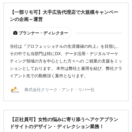
出社のみ
【一部リモ可】大手広告代理店で大規模キャンペー
ンの企画～運営
特徴
直接契約
プランナー・ディレクター
副業OK
当社は『プロフェッショナルの生涯価値の向上』を目指し、
新規事業
その中でも当部門は特にDX、データ活用・デジタルマーケ
スタートアップ
ティング領域の方を中心とした方々への ご就業の支援をミッ
土日週末OK
ションとしております。 本件は弊社と雇用を結び、弊社クラ
イアント先での勤務頂く案件となります。
稼働時間
株式会社クリーク・アンド・リバー社
週5日
週4日
週3日
週2日
【正社員可】女性の悩みに寄り添うヘアケアブラン
週1日
ドサイトのデザイン・ディレクション業務！