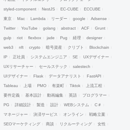
styled-component
NestJS
EC-CUBE
ECCUBE
東京
Mac
Lambda
リーダー
google
Adsense
Twitter
YouTube
golang
abstract
ACF
Grunt
gulp
riot
flexbox
jade
Pug
経理
designer
web3
nft
crypto
暗号資産
クリプト
Blockchain
IP
正社員
システムエンジニア
SE
UXデザイナー
UXリサーチャー
セールステック
salestech
UIデザイナー
Flask
データアナリスト
FastAPI
Tableau
上場
PMO
有楽町
Tiktok
上流工程
要件定義
基本設計
動画編集
英語
プログラマー
PG
詳細設計
製造
設計
WEBシステム
C＃
マネージャー
決済サービス
オンライン
戦略立案
SEOマーケティング
商談
リクルーティング
女性