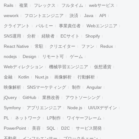
Rails
複業
フレックス
フルタイム
webサービス
wework
フロントエンジニア
決済
Java
API
クライアント
パルミー
事業責任者
Webエンジニア
SNS運用
分析
経験者
ECサイト
Shopify
React Native
常駐
クリエイター
ファン
Redux
nodejs
Design
リモート可
ゲーム
Webディレクション
機械学習エンジニア
仮想通貨
金融
Kotlin
Nuxt.js
画像解析
行動解析
映像解析
SNSマーケティング
制作
Angular
jQuery
GitHub
業務改善
アウトソーシング
Symfony
アプリエンジニア
Node.js
UI/UXデザイン
PL
ネットワーク
LP制作
ワイヤーフレーム
PowerPoint
美容
SQL
D2C
サービス開発
不動産
インフルエンサー
ブロックチェーン