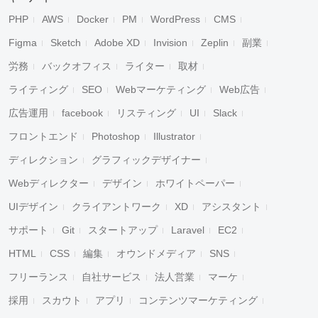
PHP
AWS
Docker
PM
WordPress
CMS
Figma
Sketch
Adobe XD
Invision
Zeplin
副業
労務
バックオフィス
ライター
取材
ライティング
SEO
Webマーケティング
Web広告
広告運用
facebook
リスティング
UI
Slack
フロントエンド
Photoshop
Illustrator
ディレクション
グラフィックデザイナー
Webディレクター
デザイン
ホワイトペーパー
UIデザイン
クライアントワーク
XD
アシスタント
サポート
Git
スタートアップ
Laravel
EC2
HTML
CSS
編集
オウンドメディア
SNS
フリーランス
自社サービス
法人営業
マーケ
採用
スカウト
アプリ
コンテンツマーケティング