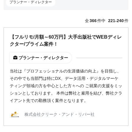
編集・ライター
プランナー・ディレクター
フォトグラファー
セールス
全
366
件中
221-240
件
コーポレート・スタッフ
人事
【フルリモ/月額～60万円】大手出版社でWEBディレ
広報
クター/プライム案件！
経営陣・コーポレート
顧問・講師
プランナー・ディレクター
カスタマーサクセス
その他
当社は『プロフェッショナルの生涯価値の向上』を目指し、
閉じる
その中でも当部門は特にDX、データ活用・デジタルマーケ
ティング領域の方を中心とした方々への ご就業の支援をミッ
ションとしております。 本件は弊社と雇用を結び、弊社クラ
働き方
イアント先での勤務頂く案件となります。
リモートのみ
リモート希望
株式会社クリーク・アンド・リバー社
どちらでも可
出社希望