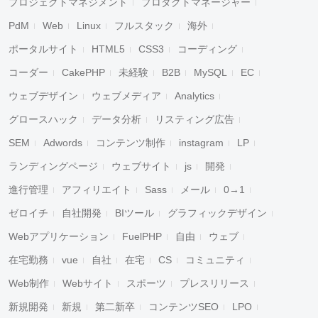
プロジェクトマネジメント
プロダクトマネージャー
PdM
Web
Linux
フルスタック
海外
ポータルサイト
HTML5
CSS3
コーディング
コーダー
CakePHP
未経験
B2B
MySQL
EC
ウェブデザイン
ウェブメディア
Analytics
キャンセル
検索
グロースハック
データ分析
リスティング広告
SEM
Adwords
コンテンツ制作
instagram
LP
ランディングページ
ウェブサイト
js
開発
進行管理
アフィリエイト
Sass
メール
0→1
ゼロイチ
自社開発
BIツール
グラフィックデザイン
Webアプリケーション
FuelPHP
自由
ウェブ
在宅勤務
vue
自社
在宅
CS
コミュニティ
Web制作
Webサイト
スポーツ
プレスリリース
新規開発
新規
第二新卒
コンテンツSEO
LPO