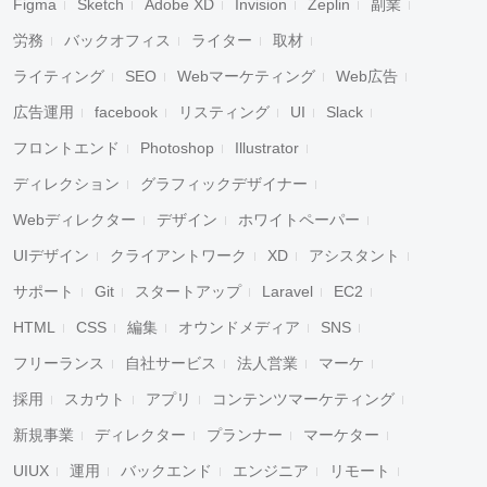
Figma
Sketch
Adobe XD
Invision
Zeplin
副業
労務
バックオフィス
ライター
取材
ライティング
SEO
Webマーケティング
Web広告
広告運用
facebook
リスティング
UI
Slack
フロントエンド
Photoshop
Illustrator
ディレクション
グラフィックデザイナー
Webディレクター
デザイン
ホワイトペーパー
UIデザイン
クライアントワーク
XD
アシスタント
サポート
Git
スタートアップ
Laravel
EC2
HTML
CSS
編集
オウンドメディア
SNS
フリーランス
自社サービス
法人営業
マーケ
採用
スカウト
アプリ
コンテンツマーケティング
新規事業
ディレクター
プランナー
マーケター
UIUX
運用
バックエンド
エンジニア
リモート