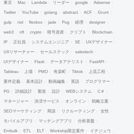
東京
Mac
Lambda
リーダー
google
Adsense
Twitter
YouTube
golang
abstract
ACF
Grunt
gulp
riot
flexbox
jade
Pug
経理
designer
web3
nft
crypto
暗号資産
クリプト
Blockchain
IP
正社員
システムエンジニア
SE
UXデザイナー
UXリサーチャー
セールステック
salestech
UIデザイナー
Flask
データアナリスト
FastAPI
Tableau
上場
PMO
有楽町
Tiktok
上流工程
要件定義
基本設計
動画編集
英語
プログラマー
PG
詳細設計
製造
設計
WEBシステム
C＃
マネージャー
決済サービス
オンライン
戦略立案
SEOマーケティング
商談
リクルーティング
女性
モバイルアプリ
マッチングアプリ
分析基盤
Embulk
ETL
ELT
Workship限定案件
イチジュウ