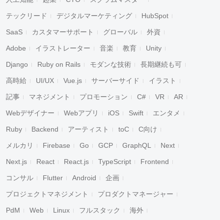
テックリード
デジタルマーケティング
HubSpot
SaaS
カスタマーサポート
グローバル
外資
Adobe
イラストレーター
音楽
教育
Unity
Django
Ruby on Rails
モダンな技術
長期継続も可
高時給
UI/UX
Vue.js
サーバーサイド
イラスト
記事
マネジメント
プロモーション
C#
VR
AR
Webデザイナー
Webアプリ
iOS
Swift
エンタメ
Ruby
Backend
アーティスト
toC
C向け
メルカリ
Firebase
Go
GCP
GraphQL
Next
Next.js
React
React.js
TypeScript
Frontend
コンサル
Flutter
Android
企画
プロジェクトマネジメント
プロダクトマネージャー
PdM
Web
Linux
フルスタック
海外