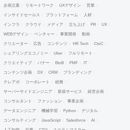
企画立案
リモートワーク
UXデザイン
営業
インサイドセールス
プラットフォーム
人材
インフラ
クラウド
メディア
立ち上げ
PR
UX
WEBデザイン
ベンチャー
事業開発
動画
クリエーター
広告
コンテンツ
HR Tech
CtoC
シェアリングエコノミー
Uber
フルリモート
クリエイティブ
バナー
BtoB
PMF
IT
コンテンツ企画
DX
CRM
ブランディング
テレアポ
コーポレート
総務
サーバーサイドエンジニア
新規サービス
経営企画
コンサルタント
ファッション
事業企画
データエンジニア
機械学習
Python
デジタル
コンサルティング
JavaScript
Salesforce
AI
人工知能
起業
CTO
スクラムマスター