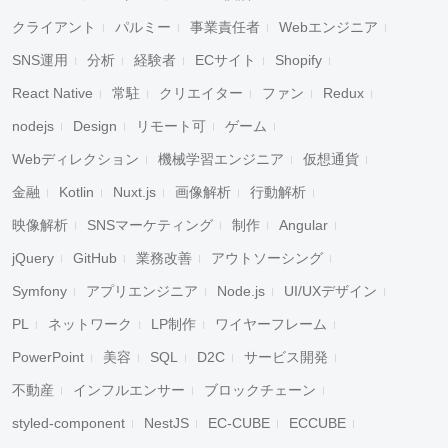
クライアント
パルミー
事業責任者
Webエンジニア
SNS運用
分析
経験者
ECサイト
Shopify
React Native
常駐
クリエイター
ファン
Redux
nodejs
Design
リモート可
ゲーム
Webディレクション
機械学習エンジニア
仮想通貨
金融
Kotlin
Nuxt.js
画像解析
行動解析
映像解析
SNSマーケティング
制作
Angular
jQuery
GitHub
業務改善
アウトソーシング
Symfony
アプリエンジニア
Node.js
UI/UXデザイン
PL
ネットワーク
LP制作
ワイヤーフレーム
PowerPoint
美容
SQL
D2C
サービス開発
不動産
インフルエンサー
ブロックチェーン
styled-component
NestJS
EC-CUBE
ECCUBE