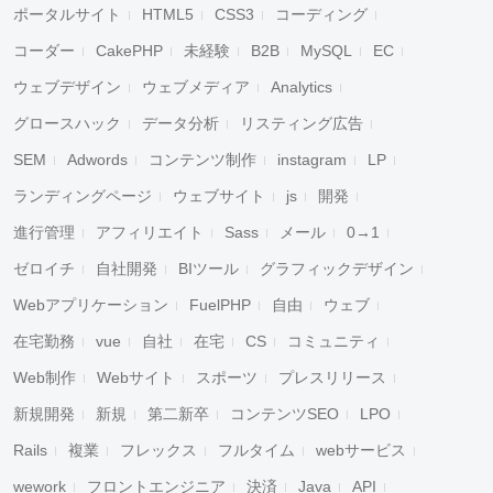
ポータルサイト
HTML5
CSS3
コーディング
コーダー
CakePHP
未経験
B2B
MySQL
EC
ウェブデザイン
ウェブメディア
Analytics
グロースハック
データ分析
リスティング広告
SEM
Adwords
コンテンツ制作
instagram
LP
ランディングページ
ウェブサイト
js
開発
進行管理
アフィリエイト
Sass
メール
0→1
ゼロイチ
自社開発
BIツール
グラフィックデザイン
Webアプリケーション
FuelPHP
自由
ウェブ
在宅勤務
vue
自社
在宅
CS
コミュニティ
Web制作
Webサイト
スポーツ
プレスリリース
新規開発
新規
第二新卒
コンテンツSEO
LPO
Rails
複業
フレックス
フルタイム
webサービス
wework
フロントエンジニア
決済
Java
API