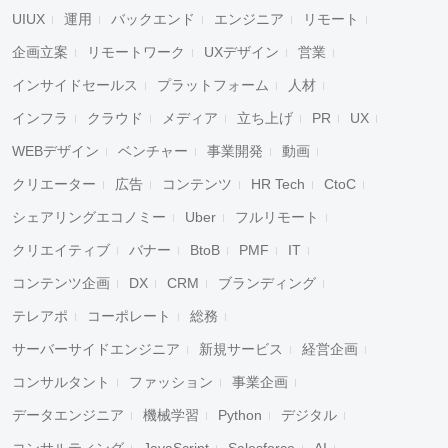
UIUX
運用
バックエンド
エンジニア
リモート
企画立案
リモートワーク
UXデザイン
営業
インサイドセールス
プラットフォーム
人材
インフラ
クラウド
メディア
立ち上げ
PR
UX
WEBデザイン
ベンチャー
事業開発
動画
クリエーター
広告
コンテンツ
HR Tech
CtoC
シェアリングエコノミー
Uber
フルリモート
クリエイティブ
バナー
BtoB
PMF
IT
コンテンツ企画
DX
CRM
ブランディング
テレアポ
コーポレート
総務
サーバーサイドエンジニア
新規サービス
経営企画
コンサルタント
ファッション
事業企画
データエンジニア
機械学習
Python
デジタル