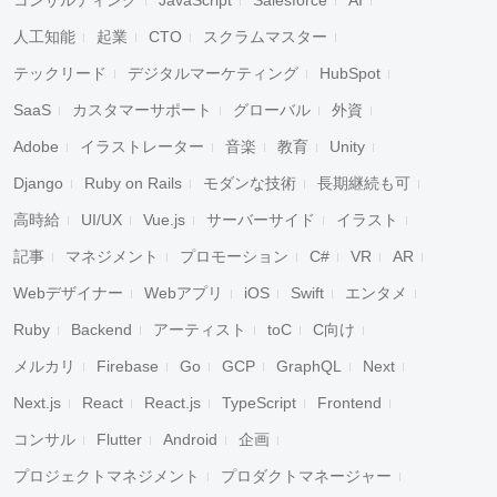
コンサルティング
JavaScript
Salesforce
AI
人工知能
起業
CTO
スクラムマスター
テックリード
デジタルマーケティング
HubSpot
SaaS
カスタマーサポート
グローバル
外資
Adobe
イラストレーター
音楽
教育
Unity
Django
Ruby on Rails
モダンな技術
長期継続も可
高時給
UI/UX
Vue.js
サーバーサイド
イラスト
記事
マネジメント
プロモーション
C#
VR
AR
Webデザイナー
Webアプリ
iOS
Swift
エンタメ
Ruby
Backend
アーティスト
toC
C向け
メルカリ
Firebase
Go
GCP
GraphQL
Next
Next.js
React
React.js
TypeScript
Frontend
コンサル
Flutter
Android
企画
プロジェクトマネジメント
プロダクトマネージャー