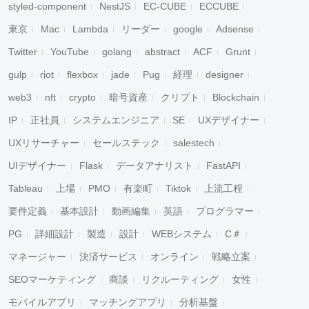
styled-component
NestJS
EC-CUBE
ECCUBE
東京
Mac
Lambda
リーダー
google
Adsense
Twitter
YouTube
golang
abstract
ACF
Grunt
gulp
riot
flexbox
jade
Pug
経理
designer
web3
nft
crypto
暗号資産
クリプト
Blockchain
IP
正社員
システムエンジニア
SE
UXデザイナー
UXリサーチャー
セールステック
salestech
UIデザイナー
Flask
データアナリスト
FastAPI
Tableau
上場
PMO
有楽町
Tiktok
上流工程
要件定義
基本設計
動画編集
英語
プログラマー
PG
詳細設計
製造
設計
WEBシステム
C＃
マネージャー
決済サービス
オンライン
戦略立案
SEOマーケティング
商談
リクルーティング
女性
モバイルアプリ
マッチングアプリ
分析基盤