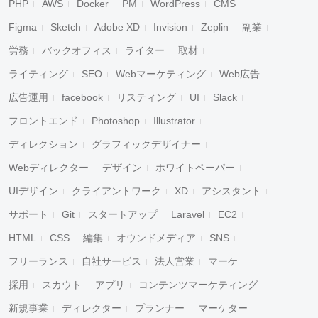
PHP
AWS
Docker
PM
WordPress
CMS
Figma
Sketch
Adobe XD
Invision
Zeplin
副業
労務
バックオフィス
ライター
取材
ライティング
SEO
Webマーケティング
Web広告
広告運用
facebook
リスティング
UI
Slack
フロントエンド
Photoshop
Illustrator
ディレクション
グラフィックデザイナー
Webディレクター
デザイン
ホワイトペーパー
UIデザイン
クライアントワーク
XD
アシスタント
サポート
Git
スタートアップ
Laravel
EC2
HTML
CSS
編集
オウンドメディア
SNS
フリーランス
自社サービス
法人営業
マーケ
採用
スカウト
アプリ
コンテンツマーケティング
新規事業
ディレクター
プランナー
マーケター