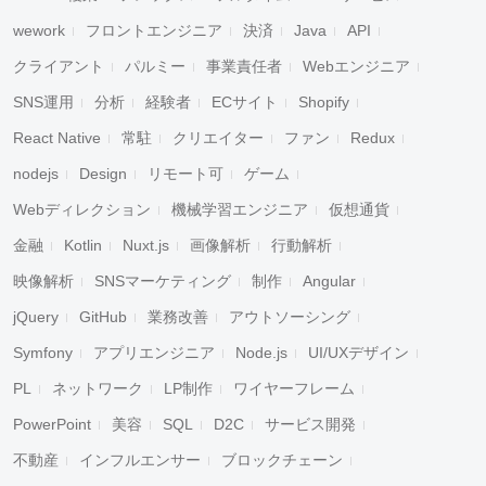
wework
フロントエンジニア
決済
Java
API
クライアント
パルミー
事業責任者
Webエンジニア
SNS運用
分析
経験者
ECサイト
Shopify
React Native
常駐
クリエイター
ファン
Redux
nodejs
Design
リモート可
ゲーム
Webディレクション
機械学習エンジニア
仮想通貨
金融
Kotlin
Nuxt.js
画像解析
行動解析
映像解析
SNSマーケティング
制作
Angular
jQuery
GitHub
業務改善
アウトソーシング
Symfony
アプリエンジニア
Node.js
UI/UXデザイン
PL
ネットワーク
LP制作
ワイヤーフレーム
PowerPoint
美容
SQL
D2C
サービス開発
不動産
インフルエンサー
ブロックチェーン