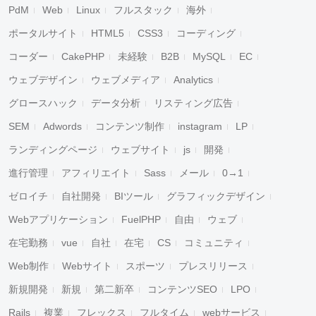
PdM
Web
Linux
フルスタック
海外
ポータルサイト
HTML5
CSS3
コーディング
コーダー
CakePHP
未経験
B2B
MySQL
EC
ウェブデザイン
ウェブメディア
Analytics
グロースハック
データ分析
リスティング広告
SEM
Adwords
コンテンツ制作
instagram
LP
ランディングページ
ウェブサイト
js
開発
進行管理
アフィリエイト
Sass
メール
0→1
ゼロイチ
自社開発
BIツール
グラフィックデザイン
Webアプリケーション
FuelPHP
自由
ウェブ
在宅勤務
vue
自社
在宅
CS
コミュニティ
Web制作
Webサイト
スポーツ
プレスリリース
新規開発
新規
第二新卒
コンテンツSEO
LPO
Rails
複業
フレックス
フルタイム
webサービス