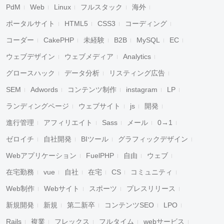
PdM
Web
Linux
フルスタック
海外
ポータルサイト
HTML5
CSS3
コーディング
コーダー
CakePHP
未経験
B2B
MySQL
EC
ウェブデザイン
ウェブメディア
Analytics
グロースハック
データ分析
リスティング広告
SEM
Adwords
コンテンツ制作
instagram
LP
ランディングページ
ウェブサイト
js
開発
進行管理
アフィリエイト
Sass
メール
0→1
ゼロイチ
自社開発
BIツール
グラフィックデザイン
Webアプリケーション
FuelPHP
自由
ウェブ
在宅勤務
vue
自社
在宅
CS
コミュニティ
Web制作
Webサイト
スポーツ
プレスリリース
新規開発
新規
第二新卒
コンテンツSEO
LPO
Rails
複業
フレックス
フルタイム
webサービス