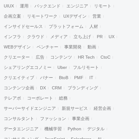
UIUX
運用
バックエンド
エンジニア
リモート
企画立案
リモートワーク
UXデザイン
営業
インサイドセールス
プラットフォーム
人材
インフラ
クラウド
メディア
立ち上げ
PR
UX
WEBデザイン
ベンチャー
事業開発
動画
クリエーター
広告
コンテンツ
HR Tech
CtoC
シェアリングエコノミー
Uber
フルリモート
クリエイティブ
バナー
BtoB
PMF
IT
コンテンツ企画
DX
CRM
ブランディング
テレアポ
コーポレート
総務
サーバーサイドエンジニア
新規サービス
経営企画
コンサルタント
ファッション
事業企画
データエンジニア
機械学習
Python
デジタル