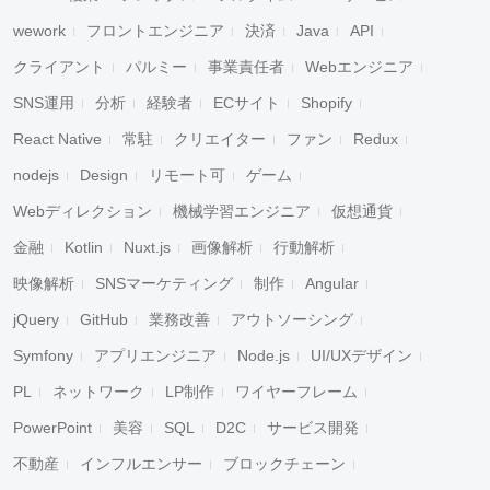
wework
フロントエンジニア
決済
Java
API
クライアント
パルミー
事業責任者
Webエンジニア
SNS運用
分析
経験者
ECサイト
Shopify
React Native
常駐
クリエイター
ファン
Redux
nodejs
Design
リモート可
ゲーム
Webディレクション
機械学習エンジニア
仮想通貨
金融
Kotlin
Nuxt.js
画像解析
行動解析
映像解析
SNSマーケティング
制作
Angular
jQuery
GitHub
業務改善
アウトソーシング
Symfony
アプリエンジニア
Node.js
UI/UXデザイン
PL
ネットワーク
LP制作
ワイヤーフレーム
PowerPoint
美容
SQL
D2C
サービス開発
不動産
インフルエンサー
ブロックチェーン