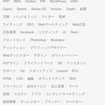
PHP
AWS
Docker
PM
WordPress
CMS
Figma
Sketch
Adobe XD
Invision
Zeplin
副業
労務
バックオフィス
ライター
取材
ライティング
SEO
Webマーケティング
Web広告
広告運用
facebook
リスティング
UI
Slack
フロントエンド
Photoshop
Illustrator
ディレクション
グラフィックデザイナー
Webディレクター
デザイン
ホワイトペーパー
UIデザイン
クライアントワーク
XD
アシスタント
サポート
Git
スタートアップ
Laravel
EC2
HTML
CSS
編集
オウンドメディア
SNS
フリーランス
自社サービス
法人営業
マーケ
採用
スカウト
アプリ
コンテンツマーケティング
新規事業
ディレクター
プランナー
マーケター