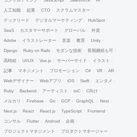
コンサルティング
JavaScript
Salesforce
AI
人工知能
起業
CTO
スクラムマスター
テックリード
デジタルマーケティング
HubSpot
SaaS
カスタマーサポート
グローバル
外資
Adobe
イラストレーター
音楽
教育
Unity
Django
Ruby on Rails
モダンな技術
長期継続も可
高時給
UI/UX
Vue.js
サーバーサイド
イラスト
記事
マネジメント
プロモーション
C#
VR
AR
Webデザイナー
Webアプリ
iOS
Swift
エンタメ
Ruby
Backend
アーティスト
toC
C向け
メルカリ
Firebase
Go
GCP
GraphQL
Next
Next.js
React
React.js
TypeScript
Frontend
コンサル
Flutter
Android
企画
プロジェクトマネジメント
プロダクトマネージャー