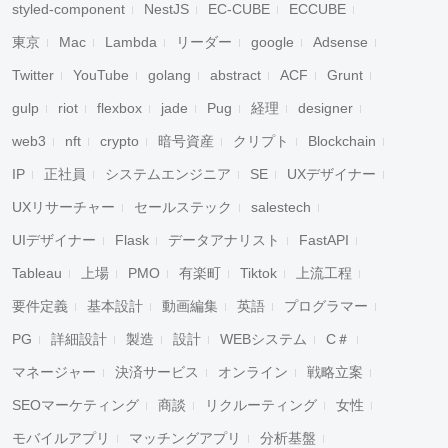
styled-component
NestJS
EC-CUBE
ECCUBE
東京
Mac
Lambda
リーダー
google
Adsense
Twitter
YouTube
golang
abstract
ACF
Grunt
gulp
riot
flexbox
jade
Pug
経理
designer
web3
nft
crypto
暗号資産
クリプト
Blockchain
IP
正社員
システムエンジニア
SE
UXデザイナー
UXリサーチャー
セールステック
salestech
UIデザイナー
Flask
データアナリスト
FastAPI
Tableau
上場
PMO
有楽町
Tiktok
上流工程
要件定義
基本設計
動画編集
英語
プログラマー
PG
詳細設計
製造
設計
WEBシステム
C＃
マネージャー
決済サービス
オンライン
戦略立案
SEOマーケティング
商談
リクルーティング
女性
モバイルアプリ
マッチングアプリ
分析基盤