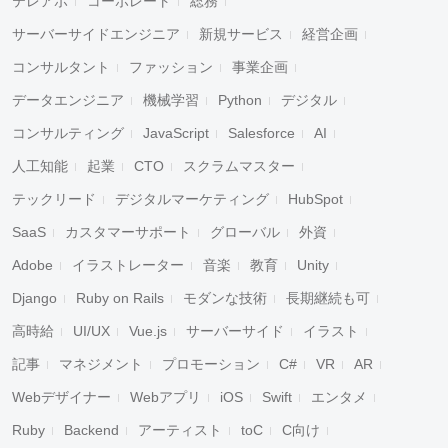
テレアポ
コーポレート
総務
サーバーサイドエンジニア
新規サービス
経営企画
コンサルタント
ファッション
事業企画
データエンジニア
機械学習
Python
デジタル
コンサルティング
JavaScript
Salesforce
AI
人工知能
起業
CTO
スクラムマスター
テックリード
デジタルマーケティング
HubSpot
SaaS
カスタマーサポート
グローバル
外資
Adobe
イラストレーター
音楽
教育
Unity
Django
Ruby on Rails
モダンな技術
長期継続も可
高時給
UI/UX
Vue.js
サーバーサイド
イラスト
記事
マネジメント
プロモーション
C#
VR
AR
Webデザイナー
Webアプリ
iOS
Swift
エンタメ
Ruby
Backend
アーティスト
toC
C向け