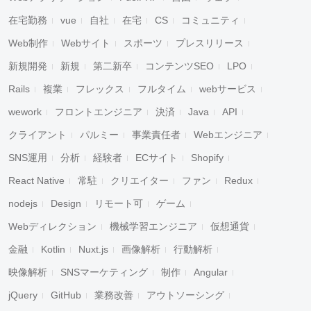
在宅勤務
vue
自社
在宅
CS
コミュニティ
Web制作
Webサイト
スポーツ
プレスリリース
新規開発
新規
第二新卒
コンテンツSEO
LPO
Rails
複業
フレックス
フルタイム
webサービス
wework
フロントエンジニア
決済
Java
API
クライアント
パルミー
事業責任者
Webエンジニア
SNS運用
分析
経験者
ECサイト
Shopify
React Native
常駐
クリエイター
ファン
Redux
nodejs
Design
リモート可
ゲーム
Webディレクション
機械学習エンジニア
仮想通貨
金融
Kotlin
Nuxt.js
画像解析
行動解析
映像解析
SNSマーケティング
制作
Angular
jQuery
GitHub
業務改善
アウトソーシング