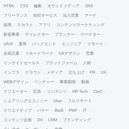
HTML
CSS
編集
オウンドメディア
SNS
フリーランス
自社サービス
法人営業
マーケ
採用
スカウト
アプリ
コンテンツマーケティング
新規事業
ディレクター
プランナー
マーケター
UIUX
運用
バックエンド
エンジニア
リモート
企画立案
リモートワーク
UXデザイン
営業
インサイドセールス
プラットフォーム
人材
インフラ
クラウド
メディア
立ち上げ
PR
UX
WEBデザイン
ベンチャー
事業開発
動画
クリエーター
広告
コンテンツ
HR Tech
CtoC
シェアリングエコノミー
Uber
フルリモート
クリエイティブ
バナー
BtoB
PMF
IT
コンテンツ企画
DX
CRM
ブランディング