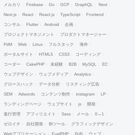
メルカリ
Firebase
Go
GCP
GraphQL
Next
Next.js
React
React.js
TypeScript
Frontend
コンサル
Flutter
Android
企画
プロジェクトマネジメント
プロダクトマネージャー
PdM
Web
Linux
フルスタック
海外
ポータルサイト
HTML5
CSS3
コーディング
コーダー
CakePHP
未経験
B2B
MySQL
EC
ウェブデザイン
ウェブメディア
Analytics
グロースハック
データ分析
リスティング広告
SEM
Adwords
コンテンツ制作
instagram
LP
ランディングページ
ウェブサイト
js
開発
進行管理
アフィリエイト
Sass
メール
0→1
ゼロイチ
自社開発
BIツール
グラフィックデザイン
Webアプリケーション
FuelPHP
自由
ウェブ