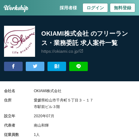
採用者様
ログイン
無料登録
OKIAMI株式会社 のフリーラン
ス・業務委託 求人案件一覧
https://okiami.co.jp/
会社名
OKIAMI株式会社
住所
愛媛県松山市千舟町５丁目３－１７
市駅前ビル３階
設立年
2020年07月
代表者
南山和輝
従業員数
1人