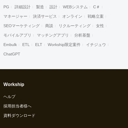
PG
詳細設計
製造
設計
WEBシステム
C＃
マネージャー
決済サービス
オンライン
戦略立案
SEOマーケティング
商談
リクルーティング
女性
モバイルアプリ
マッチングアプリ
分析基盤
Embulk
ETL
ELT
Workship限定案件
イチジュウ
ChatGPT
Workship
ヘルプ
採用担当者様へ
資料ダウンロード