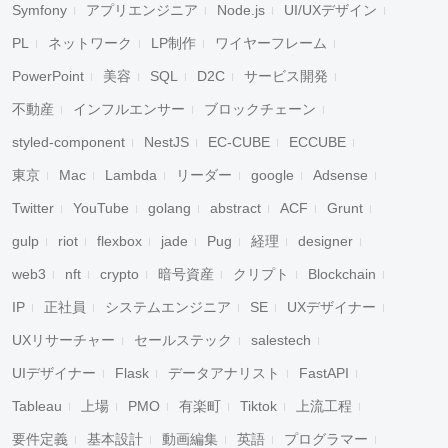
Symfony
アプリエンジニア
Node.js
UI/UXデザイン
PL
ネットワーク
LP制作
ワイヤーフレーム
PowerPoint
美容
SQL
D2C
サービス開発
不動産
インフルエンサー
ブロックチェーン
styled-component
NestJS
EC-CUBE
ECCUBE
東京
Mac
Lambda
リーダー
google
Adsense
Twitter
YouTube
golang
abstract
ACF
Grunt
gulp
riot
flexbox
jade
Pug
経理
designer
web3
nft
crypto
暗号資産
クリプト
Blockchain
IP
正社員
システムエンジニア
SE
UXデザイナー
UXリサーチャー
セールステック
salestech
UIデザイナー
Flask
データアナリスト
FastAPI
Tableau
上場
PMO
有楽町
Tiktok
上流工程
要件定義
基本設計
動画編集
英語
プログラマー