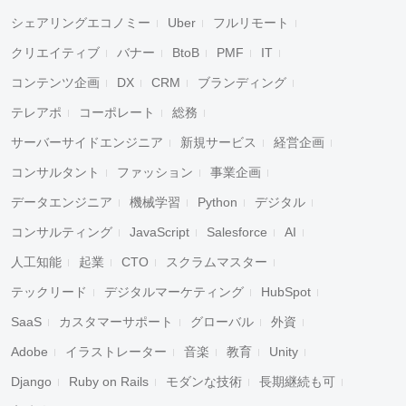
シェアリングエコノミー
Uber
フルリモート
クリエイティブ
バナー
BtoB
PMF
IT
コンテンツ企画
DX
CRM
ブランディング
テレアポ
コーポレート
総務
サーバーサイドエンジニア
新規サービス
経営企画
コンサルタント
ファッション
事業企画
データエンジニア
機械学習
Python
デジタル
コンサルティング
JavaScript
Salesforce
AI
人工知能
起業
CTO
スクラムマスター
テックリード
デジタルマーケティング
HubSpot
SaaS
カスタマーサポート
グローバル
外資
Adobe
イラストレーター
音楽
教育
Unity
Django
Ruby on Rails
モダンな技術
長期継続も可