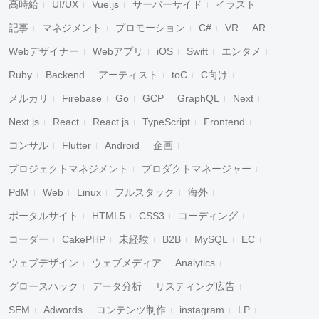
高時給
UI/UX
Vue.js
サーバーサイド
イラスト
記事
マネジメント
プロモーション
C#
VR
AR
Webデザイナー
Webアプリ
iOS
Swift
エンタメ
Ruby
Backend
アーティスト
toC
C向け
メルカリ
Firebase
Go
GCP
GraphQL
Next
Next.js
React
React.js
TypeScript
Frontend
コンサル
Flutter
Android
企画
プロジェクトマネジメント
プロダクトマネージャー
PdM
Web
Linux
フルスタック
海外
ポータルサイト
HTML5
CSS3
コーディング
コーダー
CakePHP
未経験
B2B
MySQL
EC
ウェブデザイン
ウェブメディア
Analytics
グロースハック
データ分析
リスティング広告
SEM
Adwords
コンテンツ制作
instagram
LP