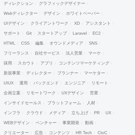
ディレクション
グラフィックデザイナー
Webディレクター
デザイン
ホワイトペーパー
UIデザイン
クライアントワーク
XD
アシスタント
サポート
Git
スタートアップ
Laravel
EC2
HTML
CSS
編集
オウンドメディア
SNS
フリーランス
自社サービス
法人営業
マーケ
採用
スカウト
アプリ
コンテンツマーケティング
新規事業
ディレクター
プランナー
マーケター
UIUX
運用
バックエンド
エンジニア
リモート
企画立案
リモートワーク
UXデザイン
営業
インサイドセールス
プラットフォーム
人材
インフラ
クラウド
メディア
立ち上げ
PR
UX
WEBデザイン
ベンチャー
事業開発
動画
クリエーター
広告
コンテンツ
HR Tech
CtoC