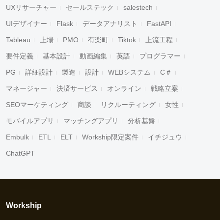
UXリサーチャー
セールステック
salestech
UIデザイナー
Flask
データアナリスト
FastAPI
Tableau
上場
PMO
有楽町
Tiktok
上流工程
要件定義
基本設計
動画編集
英語
プログラマー
PG
詳細設計
製造
設計
WEBシステム
C＃
マネージャー
決済サービス
オンライン
戦略立案
SEOマーケティング
商談
リクルーティング
女性
モバイルアプリ
マッチングアプリ
分析基盤
Embulk
ETL
ELT
Workship限定案件
イチジュウ
ChatGPT
Workship