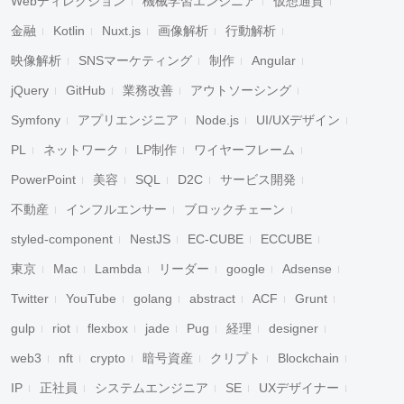
Webディレクション
機械学習エンジニア
仮想通貨
金融
Kotlin
Nuxt.js
画像解析
行動解析
映像解析
SNSマーケティング
制作
Angular
jQuery
GitHub
業務改善
アウトソーシング
Symfony
アプリエンジニア
Node.js
UI/UXデザイン
PL
ネットワーク
LP制作
ワイヤーフレーム
PowerPoint
美容
SQL
D2C
サービス開発
不動産
インフルエンサー
ブロックチェーン
styled-component
NestJS
EC-CUBE
ECCUBE
東京
Mac
Lambda
リーダー
google
Adsense
Twitter
YouTube
golang
abstract
ACF
Grunt
gulp
riot
flexbox
jade
Pug
経理
designer
web3
nft
crypto
暗号資産
クリプト
Blockchain
IP
正社員
システムエンジニア
SE
UXデザイナー