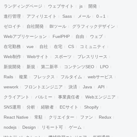
ランディングページ
ウェブサイト
js
開発
進行管理
アフィリエイト
Sass
メール
0→1
ゼロイチ
自社開発
BIツール
グラフィックデザイン
Webアプリケーション
FuelPHP
自由
ウェブ
在宅勤務
vue
自社
在宅
CS
コミュニティ
Web制作
Webサイト
スポーツ
プレスリリース
新規開発
新規
第二新卒
コンテンツSEO
LPO
Rails
複業
フレックス
フルタイム
webサービス
wework
フロントエンジニア
決済
Java
API
クライアント
パルミー
事業責任者
Webエンジニア
SNS運用
分析
経験者
ECサイト
Shopify
React Native
常駐
クリエイター
ファン
Redux
nodejs
Design
リモート可
ゲーム