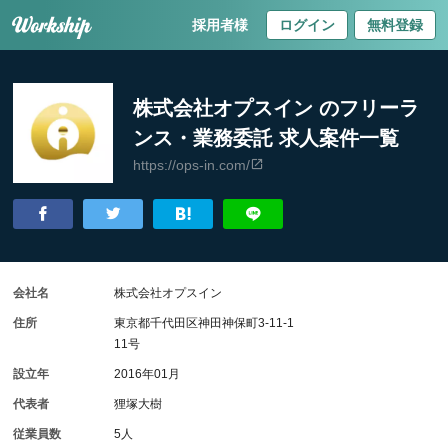
採用者様
ログイン
無料登録
株式会社オプスイン のフリーラ
ンス・業務委託 求人案件一覧
https://ops-in.com/
会社名
株式会社オプスイン
住所
東京都千代田区神田神保町3-11-1
11号
設立年
2016年01月
代表者
狸塚大樹
従業員数
5人