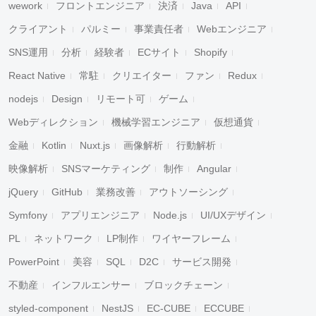
wework
フロントエンジニア
決済
Java
API
クライアント
パルミー
事業責任者
Webエンジニア
SNS運用
分析
経験者
ECサイト
Shopify
React Native
常駐
クリエイター
ファン
Redux
nodejs
Design
リモート可
ゲーム
Webディレクション
機械学習エンジニア
仮想通貨
金融
Kotlin
Nuxt.js
画像解析
行動解析
映像解析
SNSマーケティング
制作
Angular
jQuery
GitHub
業務改善
アウトソーシング
Symfony
アプリエンジニア
Node.js
UI/UXデザイン
PL
ネットワーク
LP制作
ワイヤーフレーム
PowerPoint
美容
SQL
D2C
サービス開発
不動産
インフルエンサー
ブロックチェーン
styled-component
NestJS
EC-CUBE
ECCUBE