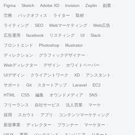
Figma
Sketch
Adobe XD
Invision
Zeplin
副業
労務
バックオフィス
ライター
取材
ライティング
SEO
Webマーケティング
Web広告
広告運用
facebook
リスティング
UI
Slack
フロントエンド
Photoshop
Illustrator
ディレクション
グラフィックデザイナー
Webディレクター
デザイン
ホワイトペーパー
UIデザイン
クライアントワーク
XD
アシスタント
サポート
Git
スタートアップ
Laravel
EC2
HTML
CSS
編集
オウンドメディア
SNS
フリーランス
自社サービス
法人営業
マーケ
採用
スカウト
アプリ
コンテンツマーケティング
新規事業
ディレクター
プランナー
マーケター
UIUX
運用
バックエンド
エンジニア
リモート