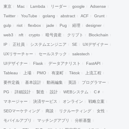
東京
Mac
Lambda
リーダー
google
Adsense
Twitter
YouTube
golang
abstract
ACF
Grunt
gulp
riot
flexbox
jade
Pug
経理
designer
web3
nft
crypto
暗号資産
クリプト
Blockchain
IP
正社員
システムエンジニア
SE
UXデザイナー
UXリサーチャー
セールステック
salestech
UIデザイナー
Flask
データアナリスト
FastAPI
Tableau
上場
PMO
有楽町
Tiktok
上流工程
要件定義
基本設計
動画編集
英語
プログラマー
PG
詳細設計
製造
設計
WEBシステム
C＃
マネージャー
決済サービス
オンライン
戦略立案
SEOマーケティング
商談
リクルーティング
女性
モバイルアプリ
マッチングアプリ
分析基盤