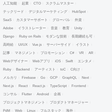
人工知能
起業
CTO
スクラムマスター
テックリード
デジタルマーケティング
HubSpot
SaaS
カスタマーサポート
グローバル
外資
Adobe
イラストレーター
音楽
教育
Unity
Django
Ruby on Rails
モダンな技術
長期継続も可
高時給
UI/UX
Vue.js
サーバーサイド
イラスト
記事
マネジメント
プロモーション
C#
VR
AR
Webデザイナー
Webアプリ
iOS
Swift
エンタメ
Ruby
Backend
アーティスト
toC
C向け
メルカリ
Firebase
Go
GCP
GraphQL
Next
Next.js
React
React.js
TypeScript
Frontend
コンサル
Flutter
Android
企画
プロジェクトマネジメント
プロダクトマネージャー
PdM
Web
Linux
フルスタック
海外