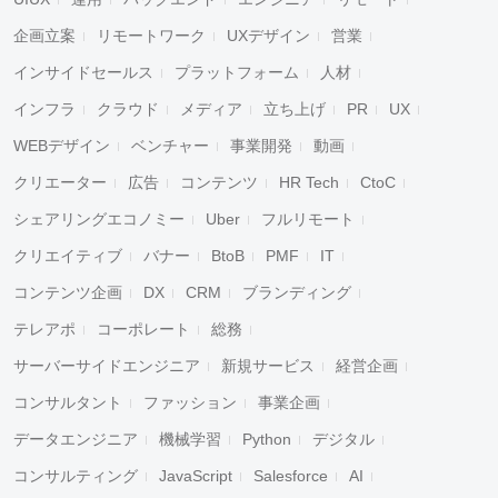
企画立案
リモートワーク
UXデザイン
営業
インサイドセールス
プラットフォーム
人材
インフラ
クラウド
メディア
立ち上げ
PR
UX
WEBデザイン
ベンチャー
事業開発
動画
クリエーター
広告
コンテンツ
HR Tech
CtoC
シェアリングエコノミー
Uber
フルリモート
クリエイティブ
バナー
BtoB
PMF
IT
コンテンツ企画
DX
CRM
ブランディング
テレアポ
コーポレート
総務
サーバーサイドエンジニア
新規サービス
経営企画
コンサルタント
ファッション
事業企画
データエンジニア
機械学習
Python
デジタル
コンサルティング
JavaScript
Salesforce
AI