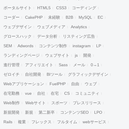
ポータルサイト
HTML5
CSS3
コーディング
コーダー
CakePHP
未経験
B2B
MySQL
EC
ウェブデザイン
ウェブメディア
Analytics
グロースハック
データ分析
リスティング広告
SEM
Adwords
コンテンツ制作
instagram
LP
ランディングページ
ウェブサイト
js
開発
進行管理
アフィリエイト
Sass
メール
0→1
ゼロイチ
自社開発
BIツール
グラフィックデザイン
Webアプリケーション
FuelPHP
自由
ウェブ
在宅勤務
vue
自社
在宅
CS
コミュニティ
Web制作
Webサイト
スポーツ
プレスリリース
新規開発
新規
第二新卒
コンテンツSEO
LPO
Rails
複業
フレックス
フルタイム
webサービス