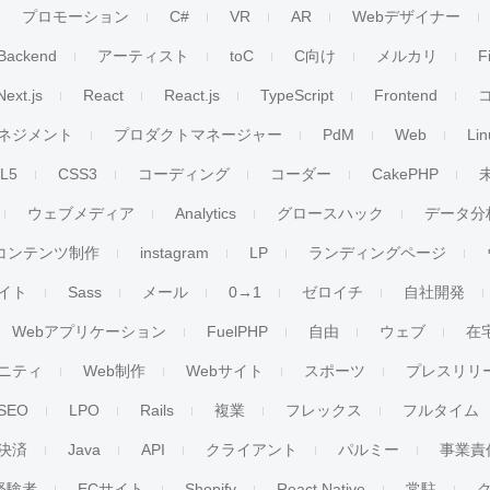
プロモーション
C#
VR
AR
Webデザイナー
Backend
アーティスト
toC
C向け
メルカリ
F
Next.js
React
React.js
TypeScript
Frontend
ネジメント
プロダクトマネージャー
PdM
Web
Lin
L5
CSS3
コーディング
コーダー
CakePHP
ウェブメディア
Analytics
グロースハック
データ分
コンテンツ制作
instagram
LP
ランディングページ
イト
Sass
メール
0→1
ゼロイチ
自社開発
Webアプリケーション
FuelPHP
自由
ウェブ
在
ニティ
Web制作
Webサイト
スポーツ
プレスリリ
SEO
LPO
Rails
複業
フレックス
フルタイム
決済
Java
API
クライアント
パルミー
事業責
経験者
ECサイト
Shopify
React Native
常駐