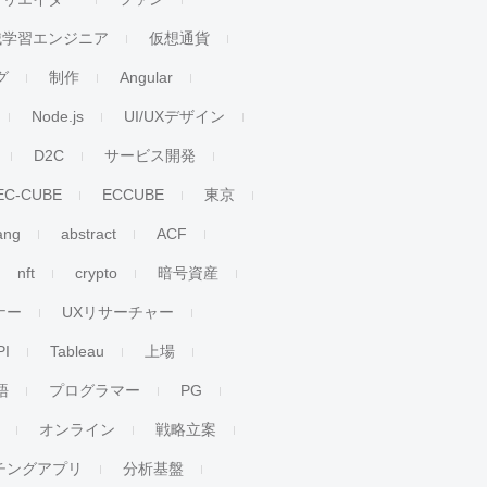
械学習エンジニア
仮想通貨
グ
制作
Angular
Node.js
UI/UXデザイン
D2C
サービス開発
EC-CUBE
ECCUBE
東京
ang
abstract
ACF
nft
crypto
暗号資産
ナー
UXリサーチャー
PI
Tableau
上場
語
プログラマー
PG
オンライン
戦略立案
チングアプリ
分析基盤