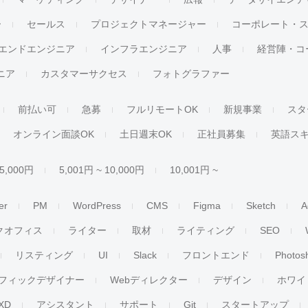
ー
セールス
プロジェクトマネージャー
コーポレート・
エンドエンジニア
インフラエンジニア
人事
経営陣・コ
ジニア
カスタマーサクセス
フォトグラファー
前払い可
急募
フルリモートOK
新規事業
スタ
オンライン面談OK
土日週末OK
正社員募集
英語ス
 5,000円
5,001円 ~ 10,000円
10,001円 ~
er
PM
WordPress
CMS
Figma
Sketch
A
クオフィス
ライター
取材
ライティング
SEO
リスティング
UI
Slack
フロントエンド
Photos
フィックデザイナー
Webディレクター
デザイン
ホワイ
XD
アシスタント
サポート
Git
スタートアップ