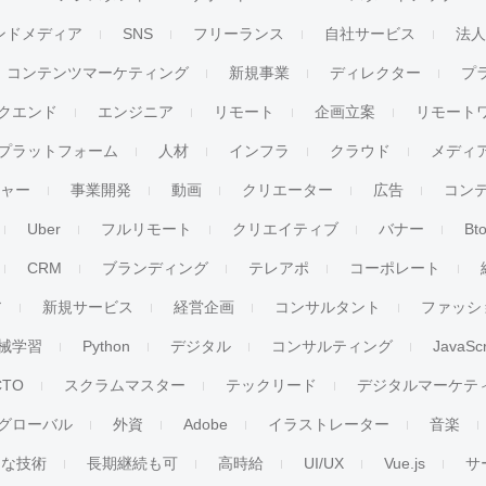
ンドメディア
SNS
フリーランス
自社サービス
法
コンテンツマーケティング
新規事業
ディレクター
プ
クエンド
エンジニア
リモート
企画立案
リモート
プラットフォーム
人材
インフラ
クラウド
メディ
チャー
事業開発
動画
クリエーター
広告
コン
Uber
フルリモート
クリエイティブ
バナー
Bt
CRM
ブランディング
テレアポ
コーポレート
ア
新規サービス
経営企画
コンサルタント
ファッシ
械学習
Python
デジタル
コンサルティング
JavaScr
CTO
スクラムマスター
テックリード
デジタルマーケテ
グローバル
外資
Adobe
イラストレーター
音楽
ンな技術
長期継続も可
高時給
UI/UX
Vue.js
サ