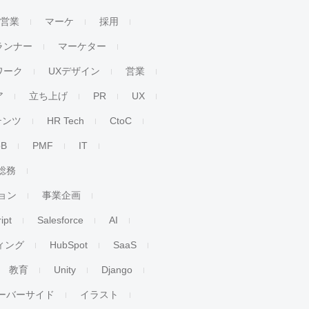
人営業
マーケ
採用
ランナー
マーケター
ワーク
UXデザイン
営業
ア
立ち上げ
PR
UX
テンツ
HR Tech
CtoC
oB
PMF
IT
総務
ョン
事業企画
ipt
Salesforce
AI
ィング
HubSpot
SaaS
教育
Unity
Django
ーバーサイド
イラスト