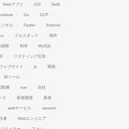
Webアプリ
iOS
Swift
irebase
Go
GCP
コンサル
Flutter
Android
ux
フルスタック
海外
未経験
B2B
MySQL
析
リスティング広告
ウェブサイト
js
開発
BIツール
宅勤務
vue
自社
ース
新規開発
新規
webサービス
wework
任者
Webエンジニア
クリエイター
ファン