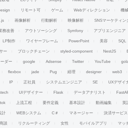
esign
リモート可
ゲーム
Webディレクション
機
.js
画像解析
行動解析
映像解析
SNSマーケティン
業務改善
アウトソーシング
Symfony
アプリエンジニア
LP制作
ワイヤーフレーム
PowerPoint
美容
SQL
サー
ブロックチェーン
styled-component
NestJS
リーダー
google
Adsense
Twitter
YouTube
gol
flexbox
jade
Pug
経理
designer
web3
IP
正社員
システムエンジニア
SE
UXデザイ
stech
UIデザイナー
Flask
データアナリスト
FastA
ktok
上流工程
要件定義
基本設計
動画編集
英
設計
WEBシステム
C＃
マネージャー
決済サービス
商談
リクルーティング
女性
モバイルアプリ
マッ