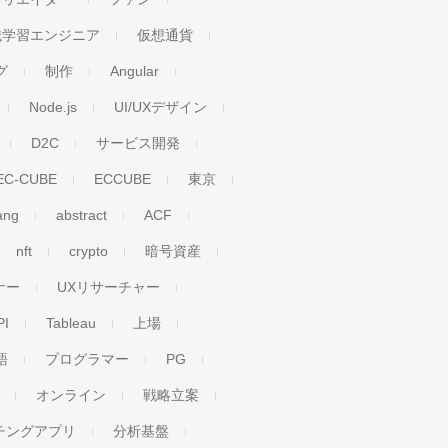
械学習エンジニア
仮想通貨
グ
制作
Angular
Node.js
UI/UXデザイン
D2C
サービス開発
EC-CUBE
ECCUBE
東京
ang
abstract
ACF
nft
crypto
暗号資産
ナー
UXリサーチャー
PI
Tableau
上場
語
プログラマー
PG
オンライン
戦略立案
チングアプリ
分析基盤