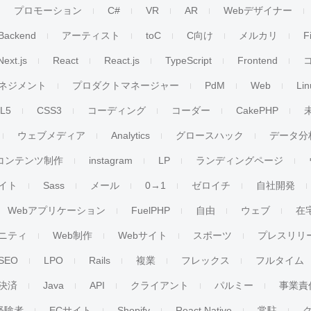
プロモーション
C#
VR
AR
Webデザイナー
Backend
アーティスト
toC
C向け
メルカリ
F
Next.js
React
React.js
TypeScript
Frontend
ネジメント
プロダクトマネージャー
PdM
Web
Lin
L5
CSS3
コーディング
コーダー
CakePHP
ウェブメディア
Analytics
グロースハック
データ分
コンテンツ制作
instagram
LP
ランディングページ
イト
Sass
メール
0→1
ゼロイチ
自社開発
Webアプリケーション
FuelPHP
自由
ウェブ
在
ニティ
Web制作
Webサイト
スポーツ
プレスリリ
SEO
LPO
Rails
複業
フレックス
フルタイム
決済
Java
API
クライアント
パルミー
事業責
経験者
ECサイト
Shopify
React Native
常駐