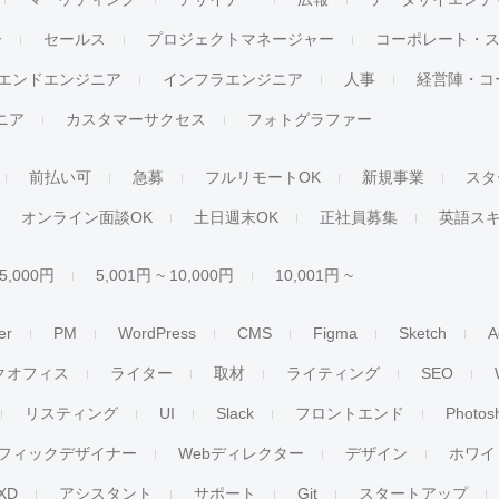
ー
セールス
プロジェクトマネージャー
コーポレート・
エンドエンジニア
インフラエンジニア
人事
経営陣・コ
ジニア
カスタマーサクセス
フォトグラファー
前払い可
急募
フルリモートOK
新規事業
スタ
オンライン面談OK
土日週末OK
正社員募集
英語ス
 5,000円
5,001円 ~ 10,000円
10,001円 ~
er
PM
WordPress
CMS
Figma
Sketch
A
クオフィス
ライター
取材
ライティング
SEO
リスティング
UI
Slack
フロントエンド
Photos
フィックデザイナー
Webディレクター
デザイン
ホワイ
XD
アシスタント
サポート
Git
スタートアップ