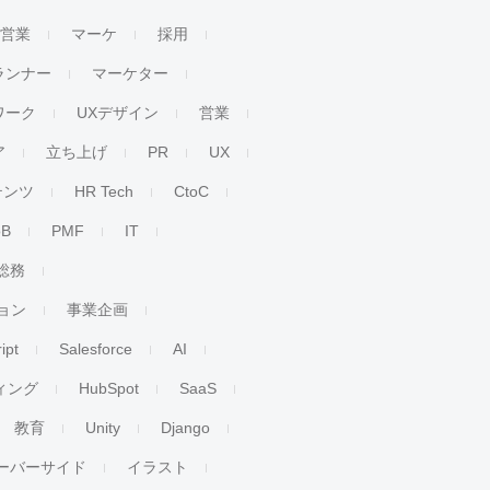
人営業
マーケ
採用
ランナー
マーケター
ワーク
UXデザイン
営業
ア
立ち上げ
PR
UX
テンツ
HR Tech
CtoC
oB
PMF
IT
総務
ョン
事業企画
ipt
Salesforce
AI
ィング
HubSpot
SaaS
教育
Unity
Django
ーバーサイド
イラスト