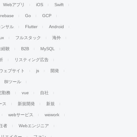
Webアプリ
iOS
Swift
irebase
Go
GCP
コンサル
Flutter
Android
ux
フルスタック
海外
未経験
B2B
MySQL
析
リスティング広告
ウェブサイト
js
開発
BIツール
宅勤務
vue
自社
ース
新規開発
新規
webサービス
wework
任者
Webエンジニア
クリエイター
ファン