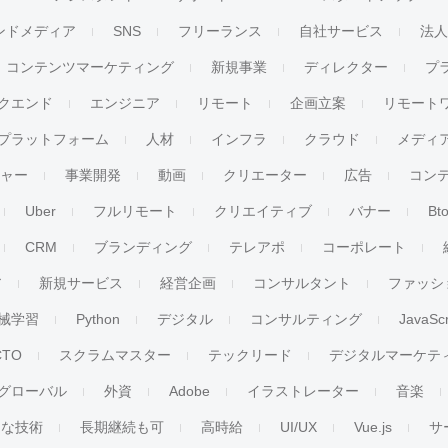
ンドメディア
SNS
フリーランス
自社サービス
法
コンテンツマーケティング
新規事業
ディレクター
プ
クエンド
エンジニア
リモート
企画立案
リモート
プラットフォーム
人材
インフラ
クラウド
メディ
チャー
事業開発
動画
クリエーター
広告
コン
Uber
フルリモート
クリエイティブ
バナー
Bt
CRM
ブランディング
テレアポ
コーポレート
ア
新規サービス
経営企画
コンサルタント
ファッシ
械学習
Python
デジタル
コンサルティング
JavaScr
CTO
スクラムマスター
テックリード
デジタルマーケテ
グローバル
外資
Adobe
イラストレーター
音楽
ンな技術
長期継続も可
高時給
UI/UX
Vue.js
サ