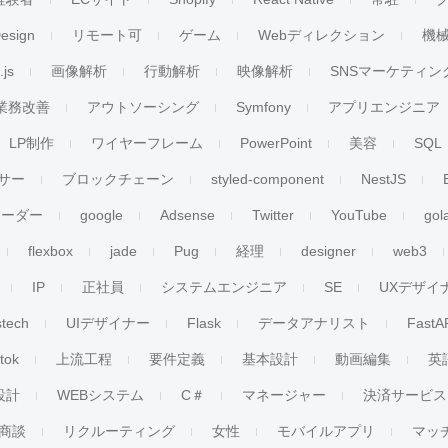
esign
リモート可
ゲーム
Webディレクション
機
.js
画像解析
行動解析
映像解析
SNSマーケティン
業務改善
アウトソーシング
Symfony
アプリエンジニア
LP制作
ワイヤーフレーム
PowerPoint
美容
SQL
サー
ブロックチェーン
styled-component
NestJS
リーダー
google
Adsense
Twitter
YouTube
gol
flexbox
jade
Pug
経理
designer
web3
IP
正社員
システムエンジニア
SE
UXデザイ
stech
UIデザイナー
Flask
データアナリスト
FastA
ktok
上流工程
要件定義
基本設計
動画編集
英
設計
WEBシステム
C＃
マネージャー
決済サービス
商談
リクルーティング
女性
モバイルアプリ
マッ