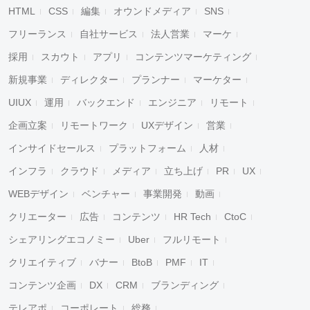
HTML
CSS
編集
オウンドメディア
SNS
フリーランス
自社サービス
法人営業
マーケ
採用
スカウト
アプリ
コンテンツマーケティング
新規事業
ディレクター
プランナー
マーケター
UIUX
運用
バックエンド
エンジニア
リモート
企画立案
リモートワーク
UXデザイン
営業
インサイドセールス
プラットフォーム
人材
インフラ
クラウド
メディア
立ち上げ
PR
UX
WEBデザイン
ベンチャー
事業開発
動画
クリエーター
広告
コンテンツ
HR Tech
CtoC
シェアリングエコノミー
Uber
フルリモート
クリエイティブ
バナー
BtoB
PMF
IT
コンテンツ企画
DX
CRM
ブランディング
テレアポ
コーポレート
総務