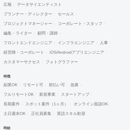
広報
データサイエンティスト
プランナー・ディレクター
セールス
プロジェクトマネージャー
コーポレート・スタッフ
編集・ライター
顧問・講師
フロントエンドエンジニア
インフラエンジニア
人事
経営陣・コーポレート
iOS/Androidアプリエンジニア
カスタマーサクセス
フォトグラファー
特徴
副業OK
リモート可
前払い可
急募
フルリモートOK
新規事業
スタートアップ
長期案件
スポット案件（1ヶ月）
オンライン面談OK
土日週末OK
正社員募集
英語スキル歓迎
時給