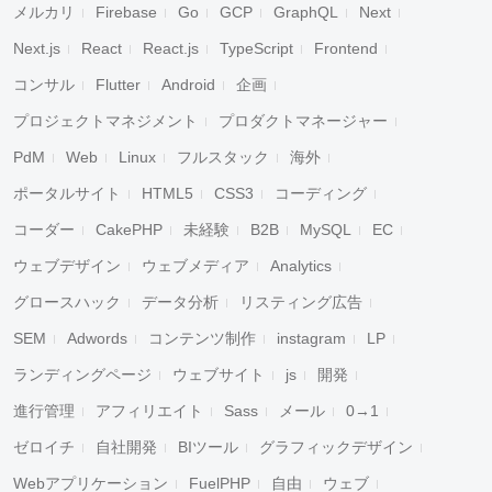
メルカリ
Firebase
Go
GCP
GraphQL
Next
Next.js
React
React.js
TypeScript
Frontend
コンサル
Flutter
Android
企画
プロジェクトマネジメント
プロダクトマネージャー
PdM
Web
Linux
フルスタック
海外
ポータルサイト
HTML5
CSS3
コーディング
コーダー
CakePHP
未経験
B2B
MySQL
EC
ウェブデザイン
ウェブメディア
Analytics
グロースハック
データ分析
リスティング広告
SEM
Adwords
コンテンツ制作
instagram
LP
ランディングページ
ウェブサイト
js
開発
進行管理
アフィリエイト
Sass
メール
0→1
ゼロイチ
自社開発
BIツール
グラフィックデザイン
Webアプリケーション
FuelPHP
自由
ウェブ