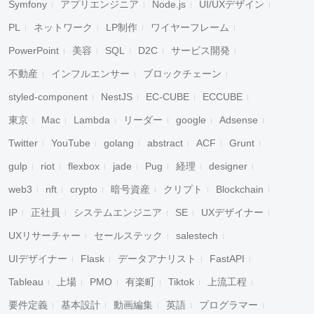
Symfony
アプリエンジニア
Node.js
UI/UXデザイン
PL
ネットワーク
LP制作
ワイヤーフレーム
PowerPoint
美容
SQL
D2C
サービス開発
不動産
インフルエンサー
ブロックチェーン
styled-component
NestJS
EC-CUBE
ECCUBE
東京
Mac
Lambda
リーダー
google
Adsense
Twitter
YouTube
golang
abstract
ACF
Grunt
gulp
riot
flexbox
jade
Pug
経理
designer
web3
nft
crypto
暗号資産
クリプト
Blockchain
IP
正社員
システムエンジニア
SE
UXデザイナー
UXリサーチャー
セールステック
salestech
UIデザイナー
Flask
データアナリスト
FastAPI
Tableau
上場
PMO
有楽町
Tiktok
上流工程
要件定義
基本設計
動画編集
英語
プログラマー