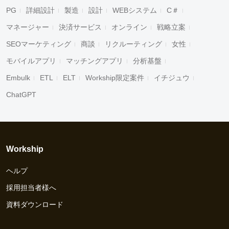
PG
詳細設計
製造
設計
WEBシステム
C＃
マネージャー
決済サービス
オンライン
戦略立案
SEOマーケティング
商談
リクルーティング
女性
モバイルアプリ
マッチングアプリ
分析基盤
Embulk
ETL
ELT
Workship限定案件
イチジュウ
ChatGPT
Workship
ヘルプ
採用担当者様へ
資料ダウンロード