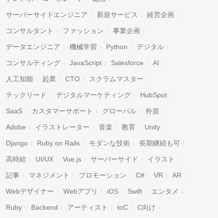
サーバーサイドエンジニア
新規サービス
経営企画
コンサルタント
ファッション
事業企画
データエンジニア
機械学習
Python
デジタル
コンサルティング
JavaScript
Salesforce
AI
人工知能
起業
CTO
スクラムマスター
テックリード
デジタルマーケティング
HubSpot
SaaS
カスタマーサポート
グローバル
外資
Adobe
イラストレーター
音楽
教育
Unity
Django
Ruby on Rails
モダンな技術
長期継続も可
高時給
UI/UX
Vue.js
サーバーサイド
イラスト
記事
マネジメント
プロモーション
C#
VR
AR
Webデザイナー
Webアプリ
iOS
Swift
エンタメ
Ruby
Backend
アーティスト
toC
C向け