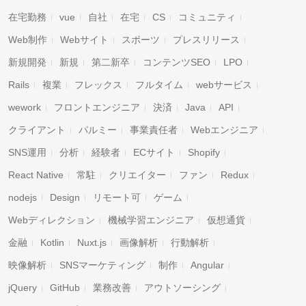
在宅勤務
vue
自社
在宅
CS
コミュニティ
Web制作
Webサイト
スポーツ
プレスリリース
新規開発
新規
第二新卒
コンテンツSEO
LPO
Rails
複業
フレックス
フルタイム
webサービス
wework
フロントエンジニア
決済
Java
API
クライアント
パルミー
事業責任者
Webエンジニア
SNS運用
分析
経験者
ECサイト
Shopify
React Native
常駐
クリエイター
ファン
Redux
nodejs
Design
リモート可
ゲーム
Webディレクション
機械学習エンジニア
仮想通貨
金融
Kotlin
Nuxt.js
画像解析
行動解析
映像解析
SNSマーケティング
制作
Angular
jQuery
GitHub
業務改善
アウトソーシング