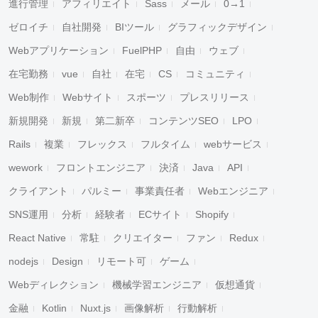
進行管理
アフィリエイト
Sass
メール
0→1
ゼロイチ
自社開発
BIツール
グラフィックデザイン
Webアプリケーション
FuelPHP
自由
ウェブ
在宅勤務
vue
自社
在宅
CS
コミュニティ
Web制作
Webサイト
スポーツ
プレスリリース
新規開発
新規
第二新卒
コンテンツSEO
LPO
Rails
複業
フレックス
フルタイム
webサービス
wework
フロントエンジニア
決済
Java
API
クライアント
パルミー
事業責任者
Webエンジニア
SNS運用
分析
経験者
ECサイト
Shopify
React Native
常駐
クリエイター
ファン
Redux
nodejs
Design
リモート可
ゲーム
Webディレクション
機械学習エンジニア
仮想通貨
金融
Kotlin
Nuxt.js
画像解析
行動解析