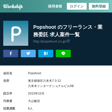
採用者様
ログイン
無料登録
Popshoot のフリーランス・業
務委託 求人案件一覧
http://popshoot.co.jp/
会社名
Popshoot
住所
東京都港区六本木7-3-12
六本木インターナショナルビル5B
設立年
2015年10月
代表者
大山敏浩
従業員数
6人