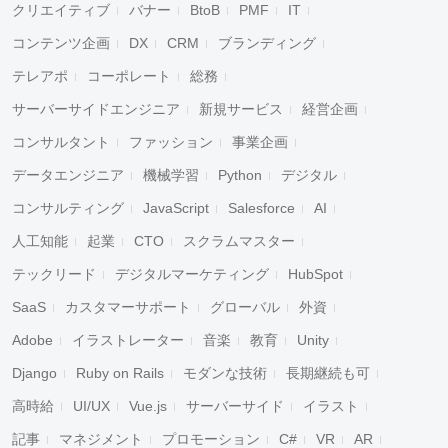
クリエイティブ
バナー
BtoB
PMF
IT
コンテンツ企画
DX
CRM
ブランディング
テレアポ
コーポレート
総務
サーバーサイドエンジニア
新規サービス
経営企画
コンサルタント
ファッション
事業企画
データエンジニア
機械学習
Python
デジタル
コンサルティング
JavaScript
Salesforce
AI
人工知能
起業
CTO
スクラムマスター
テックリード
デジタルマーケティング
HubSpot
SaaS
カスタマーサポート
グローバル
外資
Adobe
イラストレーター
音楽
教育
Unity
Django
Ruby on Rails
モダンな技術
長期継続も可
高時給
UI/UX
Vue.js
サーバーサイド
イラスト
記事
マネジメント
プロモーション
C#
VR
AR