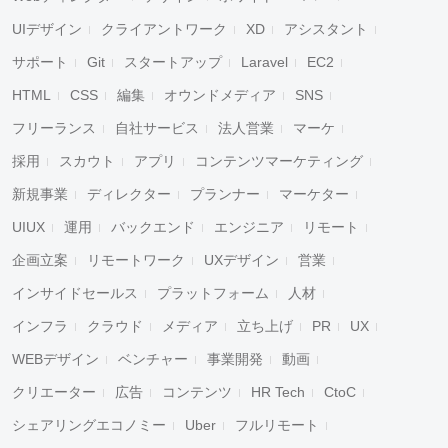
UIデザイン
クライアントワーク
XD
アシスタント
サポート
Git
スタートアップ
Laravel
EC2
HTML
CSS
編集
オウンドメディア
SNS
フリーランス
自社サービス
法人営業
マーケ
採用
スカウト
アプリ
コンテンツマーケティング
新規事業
ディレクター
プランナー
マーケター
UIUX
運用
バックエンド
エンジニア
リモート
企画立案
リモートワーク
UXデザイン
営業
インサイドセールス
プラットフォーム
人材
インフラ
クラウド
メディア
立ち上げ
PR
UX
WEBデザイン
ベンチャー
事業開発
動画
クリエーター
広告
コンテンツ
HR Tech
CtoC
シェアリングエコノミー
Uber
フルリモート