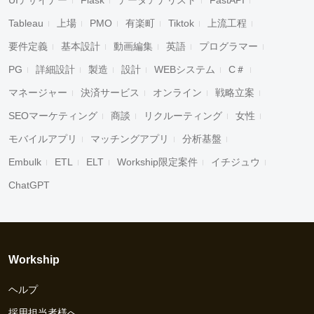
UIデザイナー
Flask
データアナリスト
FastAPI
Tableau
上場
PMO
有楽町
Tiktok
上流工程
要件定義
基本設計
動画編集
英語
プログラマー
PG
詳細設計
製造
設計
WEBシステム
C＃
マネージャー
決済サービス
オンライン
戦略立案
SEOマーケティング
商談
リクルーティング
女性
モバイルアプリ
マッチングアプリ
分析基盤
Embulk
ETL
ELT
Workship限定案件
イチジュウ
ChatGPT
Workship
ヘルプ
採用担当者様へ