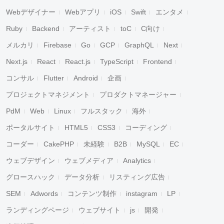
Webデザイナー
Webアプリ
iOS
Swift
エンタメ
Ruby
Backend
アーティスト
toC
C向け
メルカリ
Firebase
Go
GCP
GraphQL
Next
Next.js
React
React.js
TypeScript
Frontend
コンサル
Flutter
Android
企画
プロジェクトマネジメント
プロダクトマネージャー
PdM
Web
Linux
フルスタック
海外
ポータルサイト
HTML5
CSS3
コーディング
コーダー
CakePHP
未経験
B2B
MySQL
EC
ウェブデザイン
ウェブメディア
Analytics
グロースハック
データ分析
リスティング広告
SEM
Adwords
コンテンツ制作
instagram
LP
ランディングページ
ウェブサイト
js
開発