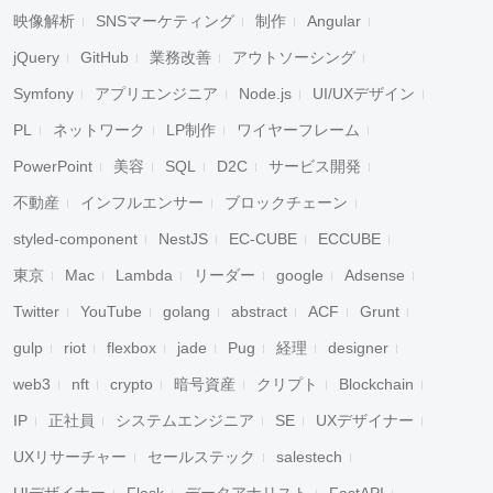
映像解析
SNSマーケティング
制作
Angular
jQuery
GitHub
業務改善
アウトソーシング
Symfony
アプリエンジニア
Node.js
UI/UXデザイン
PL
ネットワーク
LP制作
ワイヤーフレーム
PowerPoint
美容
SQL
D2C
サービス開発
不動産
インフルエンサー
ブロックチェーン
styled-component
NestJS
EC-CUBE
ECCUBE
東京
Mac
Lambda
リーダー
google
Adsense
Twitter
YouTube
golang
abstract
ACF
Grunt
gulp
riot
flexbox
jade
Pug
経理
designer
web3
nft
crypto
暗号資産
クリプト
Blockchain
IP
正社員
システムエンジニア
SE
UXデザイナー
UXリサーチャー
セールステック
salestech