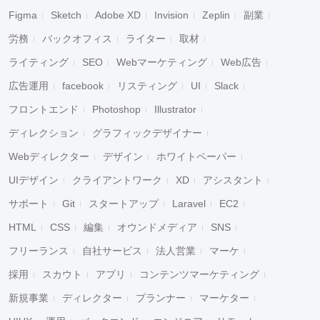
Figma
Sketch
Adobe XD
Invision
Zeplin
副業
労務
バックオフィス
ライター
取材
ライティング
SEO
Webマーケティング
Web広告
広告運用
facebook
リスティング
UI
Slack
フロントエンド
Photoshop
Illustrator
ディレクション
グラフィックデザイナー
Webディレクター
デザイン
ホワイトペーパー
UIデザイン
クライアントワーク
XD
アシスタント
サポート
Git
スタートアップ
Laravel
EC2
HTML
CSS
編集
オウンドメディア
SNS
フリーランス
自社サービス
法人営業
マーケ
採用
スカウト
アプリ
コンテンツマーケティング
新規事業
ディレクター
プランナー
マーケター