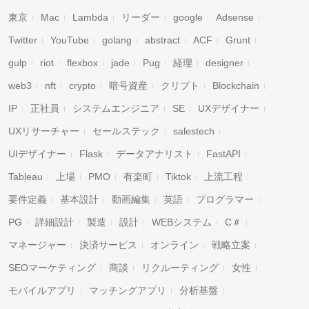
東京
Mac
Lambda
リーダー
google
Adsense
Twitter
YouTube
golang
abstract
ACF
Grunt
gulp
riot
flexbox
jade
Pug
経理
designer
web3
nft
crypto
暗号資産
クリプト
Blockchain
IP
正社員
システムエンジニア
SE
UXデザイナー
UXリサーチャー
セールステック
salestech
UIデザイナー
Flask
データアナリスト
FastAPI
Tableau
上場
PMO
有楽町
Tiktok
上流工程
要件定義
基本設計
動画編集
英語
プログラマー
PG
詳細設計
製造
設計
WEBシステム
C＃
マネージャー
決済サービス
オンライン
戦略立案
SEOマーケティング
商談
リクルーティング
女性
モバイルアプリ
マッチングアプリ
分析基盤