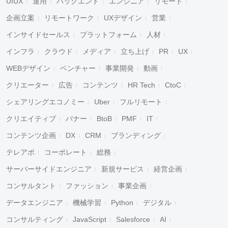
UIUX
運用
バックエンド
エンジニア
リモート
企画立案
リモートワーク
UXデザイン
営業
インサイドセールス
プラットフォーム
人材
インフラ
クラウド
メディア
立ち上げ
PR
UX
WEBデザイン
ベンチャー
事業開発
動画
クリエーター
広告
コンテンツ
HR Tech
CtoC
シェアリングエコノミー
Uber
フルリモート
クリエイティブ
バナー
BtoB
PMF
IT
コンテンツ企画
DX
CRM
ブランディング
テレアポ
コーポレート
総務
サーバーサイドエンジニア
新規サービス
経営企画
コンサルタント
ファッション
事業企画
データエンジニア
機械学習
Python
デジタル
コンサルティング
JavaScript
Salesforce
AI