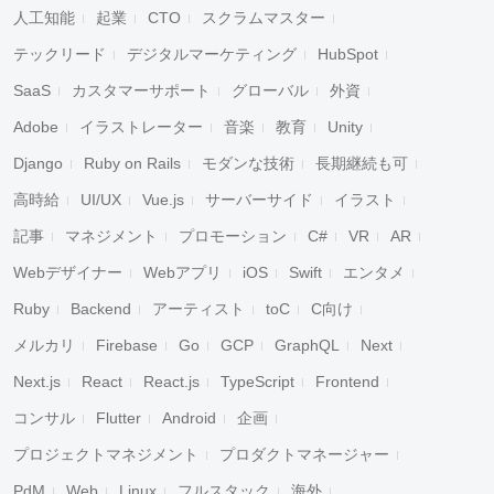
人工知能
起業
CTO
スクラムマスター
テックリード
デジタルマーケティング
HubSpot
SaaS
カスタマーサポート
グローバル
外資
Adobe
イラストレーター
音楽
教育
Unity
Django
Ruby on Rails
モダンな技術
長期継続も可
高時給
UI/UX
Vue.js
サーバーサイド
イラスト
記事
マネジメント
プロモーション
C#
VR
AR
Webデザイナー
Webアプリ
iOS
Swift
エンタメ
Ruby
Backend
アーティスト
toC
C向け
メルカリ
Firebase
Go
GCP
GraphQL
Next
Next.js
React
React.js
TypeScript
Frontend
コンサル
Flutter
Android
企画
プロジェクトマネジメント
プロダクトマネージャー
PdM
Web
Linux
フルスタック
海外