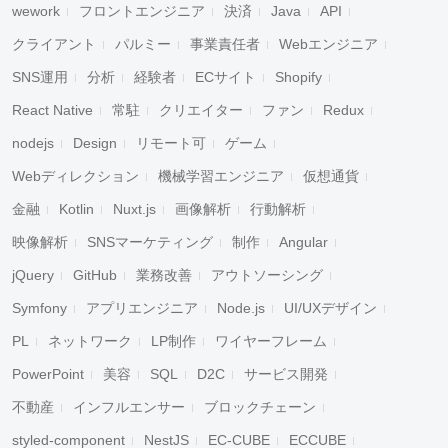
wework
フロントエンジニア
決済
Java
API
クライアント
パルミー
事業責任者
Webエンジニア
SNS運用
分析
経験者
ECサイト
Shopify
React Native
常駐
クリエイター
ファン
Redux
nodejs
Design
リモート可
ゲーム
Webディレクション
機械学習エンジニア
仮想通貨
金融
Kotlin
Nuxt.js
画像解析
行動解析
映像解析
SNSマーケティング
制作
Angular
jQuery
GitHub
業務改善
アウトソーシング
Symfony
アプリエンジニア
Node.js
UI/UXデザイン
PL
ネットワーク
LP制作
ワイヤーフレーム
PowerPoint
美容
SQL
D2C
サービス開発
不動産
インフルエンサー
ブロックチェーン
styled-component
NestJS
EC-CUBE
ECCUBE