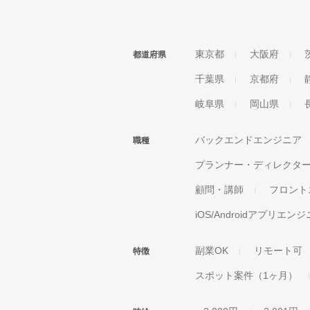
東京都
大阪府
都道府県
千葉県
京都府
岐阜県
岡山県
バックエンドエンジニア
職種
プランナー・ディレクタ
顧問・講師
フロント
iOS/Androidアプリエン
副業OK
リモート可
特徴
スポット案件（1ヶ月）