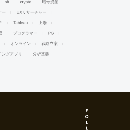
nft
crypto
暗号資産
ナー
UXリサーチャー
PI
Tableau
上場
語
プログラマー
PG
オンライン
戦略立案
チングアプリ
分析基盤