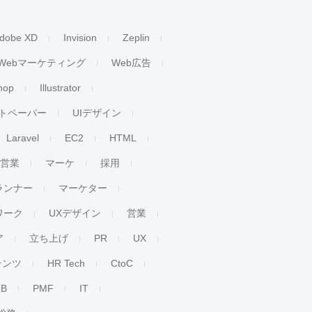
dobe XD
Invision
Zeplin
Webマーケティング
Web広告
hop
Illustrator
トペーパー
UIデザイン
Laravel
EC2
HTML
人営業
マーケ
採用
ランナー
マーケター
ワーク
UXデザイン
営業
ア
立ち上げ
PR
UX
テンツ
HR Tech
CtoC
oB
PMF
IT