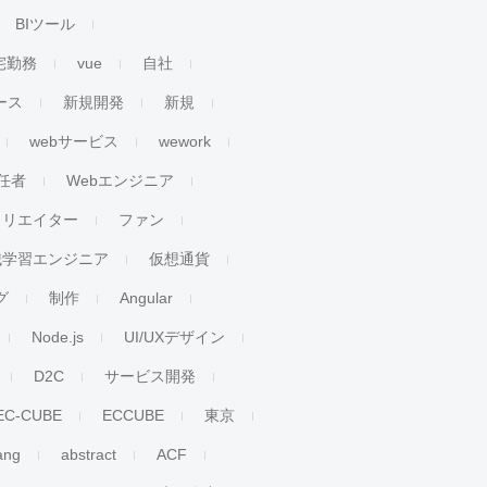
BIツール
宅勤務
vue
自社
ース
新規開発
新規
webサービス
wework
任者
Webエンジニア
クリエイター
ファン
械学習エンジニア
仮想通貨
グ
制作
Angular
Node.js
UI/UXデザイン
D2C
サービス開発
EC-CUBE
ECCUBE
東京
ang
abstract
ACF