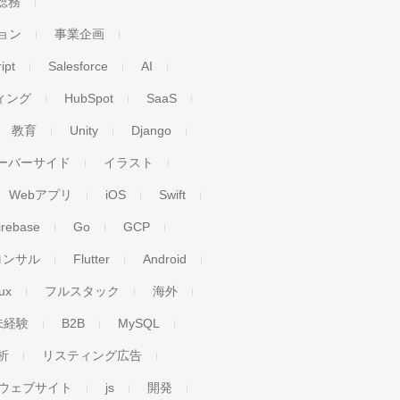
総務
ョン
事業企画
ipt
Salesforce
AI
ィング
HubSpot
SaaS
教育
Unity
Django
ーバーサイド
イラスト
Webアプリ
iOS
Swift
irebase
Go
GCP
コンサル
Flutter
Android
ux
フルスタック
海外
未経験
B2B
MySQL
析
リスティング広告
ウェブサイト
js
開発