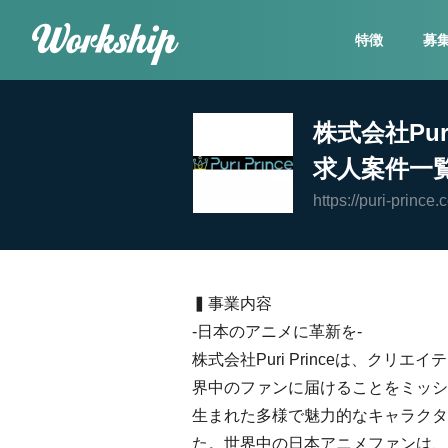
特徴
募
株式会社Pur
求人案件一
https://puri-prince.c
▍事業内容
-日本のアニメに革新を-
株式会社Puri Princeは、ク
界中のファンに届けることをミッシ
生まれた多様で魅力的なキャラクタ
た。世界中の日本アニメファンは、