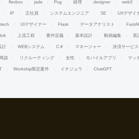
flexbox
jade
Pug
経理
designer
web3
IP
正社員
システムエンジニア
SE
UXデザイ
stech
UIデザイナー
Flask
データアナリスト
FastA
ktok
上流工程
要件定義
基本設計
動画編集
英
設計
WEBシステム
C＃
マネージャー
決済サービス
商談
リクルーティング
女性
モバイルアプリ
マッ
T
Workship限定案件
イチジュウ
ChatGPT