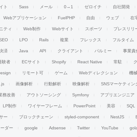
イト
Sass
メール
0→1
ゼロイチ
自社開発
Webアプリケーション
FuelPHP
自由
ウェブ
在
ニティ
Web制作
Webサイト
スポーツ
プレスリリ
SEO
LPO
Rails
複業
フレックス
フルタイム
決済
Java
API
クライアント
パルミー
事業責
経験者
ECサイト
Shopify
React Native
常駐
esign
リモート可
ゲーム
Webディレクション
機
.js
画像解析
行動解析
映像解析
SNSマーケティン
業務改善
アウトソーシング
Symfony
アプリエンジニア
LP制作
ワイヤーフレーム
PowerPoint
美容
SQL
サー
ブロックチェーン
styled-component
NestJS
リーダー
google
Adsense
Twitter
YouTube
gol