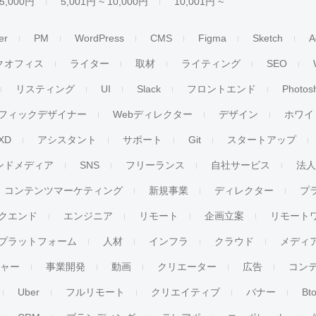
 5,000円
5,001円 ~ 10,000円
10,001円 ~
er
PM
WordPress
CMS
Figma
Sketch
A
クオフィス
ライター
取材
ライティング
SEO
リスティング
UI
Slack
フロントエンド
Photos
フィックデザイナー
Webディレクター
デザイン
ホワイ
XD
アシスタント
サポート
Git
スタートアップ
ンドメディア
SNS
フリーランス
自社サービス
法
コンテンツマーケティング
新規事業
ディレクター
プ
クエンド
エンジニア
リモート
企画立案
リモート
プラットフォーム
人材
インフラ
クラウド
メディ
チャー
事業開発
動画
クリエーター
広告
コン
Uber
フルリモート
クリエイティブ
バナー
Bt