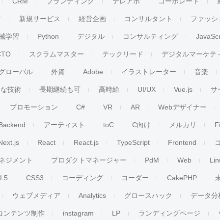
CRM
ブランディング
テレアポ
コーポレート
ア
新規サービス
経営企画
コンサルタント
ファッシ
械学習
Python
デジタル
コンサルティング
JavaScr
CTO
スクラムマスター
テックリード
デジタルマーケテ
グローバル
外資
Adobe
イラストレーター
音楽
ンな技術
長期継続も可
高時給
UI/UX
Vue.js
サ
プロモーション
C#
VR
AR
Webデザイナー
Backend
アーティスト
toC
C向け
メルカリ
F
Next.js
React
React.js
TypeScript
Frontend
ネジメント
プロダクトマネージャー
PdM
Web
Lin
L5
CSS3
コーディング
コーダー
CakePHP
ウェブメディア
Analytics
グロースハック
データ分
コンテンツ制作
instagram
LP
ランディングページ