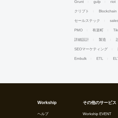
Grunt
gulp
riot
クリプト
Blockchain
セールステック
sale
PMO
有楽町
Ti
詳細設計
製造
SEOマーケティング
Embulk
ETL
EL
Workship
その他のサービス
ヘルプ
Workship EVENT