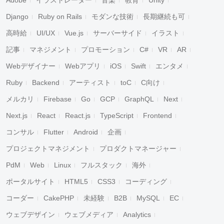
Adobe
イラストレーター
音楽
教育
Unity
Django
Ruby on Rails
モダンな技術
長期継続も可
高時給
UI/UX
Vue.js
サーバーサイド
イラスト
記事
マネジメント
プロモーション
C#
VR
AR
Webデザイナー
Webアプリ
iOS
Swift
エンタメ
Ruby
Backend
アーティスト
toC
C向け
メルカリ
Firebase
Go
GCP
GraphQL
Next
Next.js
React
React.js
TypeScript
Frontend
コンサル
Flutter
Android
企画
プロジェクトマネジメント
プロダクトマネージャー
PdM
Web
Linux
フルスタック
海外
ポータルサイト
HTML5
CSS3
コーディング
コーダー
CakePHP
未経験
B2B
MySQL
EC
ウェブデザイン
ウェブメディア
Analytics