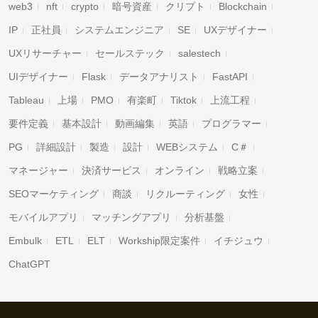
web3
nft
crypto
暗号資産
クリプト
Blockchain
IP
正社員
システムエンジニア
SE
UXデザイナー
UXリサーチャー
セールステック
salestech
UIデザイナー
Flask
データアナリスト
FastAPI
Tableau
上場
PMO
有楽町
Tiktok
上流工程
要件定義
基本設計
動画編集
英語
プログラマー
PG
詳細設計
製造
設計
WEBシステム
C＃
マネージャー
決済サービス
オンライン
戦略立案
SEOマーケティング
商談
リクルーティング
女性
モバイルアプリ
マッチングアプリ
分析基盤
Embulk
ETL
ELT
Workship限定案件
イチジュウ
ChatGPT