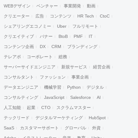
WEBデザイン
ベンチャー
事業開発
動画
クリエーター
広告
コンテンツ
HR Tech
CtoC
シェアリングエコノミー
Uber
フルリモート
クリエイティブ
バナー
BtoB
PMF
IT
コンテンツ企画
DX
CRM
ブランディング
テレアポ
コーポレート
総務
サーバーサイドエンジニア
新規サービス
経営企画
コンサルタント
ファッション
事業企画
データエンジニア
機械学習
Python
デジタル
コンサルティング
JavaScript
Salesforce
AI
人工知能
起業
CTO
スクラムマスター
テックリード
デジタルマーケティング
HubSpot
SaaS
カスタマーサポート
グローバル
外資