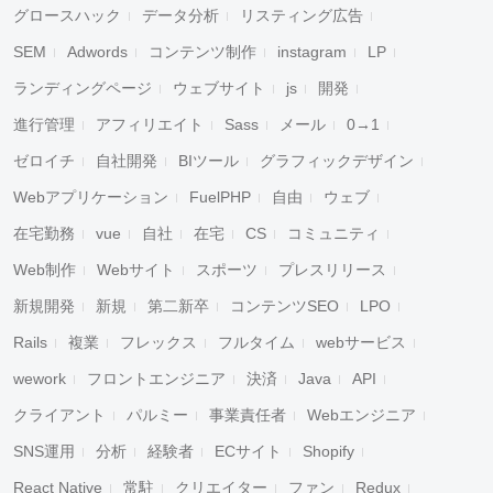
グロースハック
データ分析
リスティング広告
SEM
Adwords
コンテンツ制作
instagram
LP
ランディングページ
ウェブサイト
js
開発
進行管理
アフィリエイト
Sass
メール
0→1
ゼロイチ
自社開発
BIツール
グラフィックデザイン
Webアプリケーション
FuelPHP
自由
ウェブ
在宅勤務
vue
自社
在宅
CS
コミュニティ
Web制作
Webサイト
スポーツ
プレスリリース
新規開発
新規
第二新卒
コンテンツSEO
LPO
Rails
複業
フレックス
フルタイム
webサービス
wework
フロントエンジニア
決済
Java
API
クライアント
パルミー
事業責任者
Webエンジニア
SNS運用
分析
経験者
ECサイト
Shopify
React Native
常駐
クリエイター
ファン
Redux