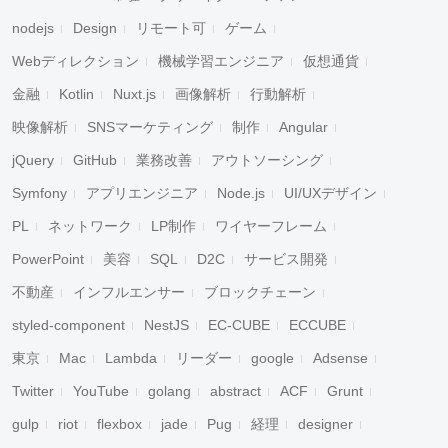
nodejs
Design
リモート可
ゲーム
Webディレクション
機械学習エンジニア
仮想通貨
金融
Kotlin
Nuxt.js
画像解析
行動解析
映像解析
SNSマーケティング
制作
Angular
jQuery
GitHub
業務改善
アウトソーシング
Symfony
アプリエンジニア
Node.js
UI/UXデザイン
PL
ネットワーク
LP制作
ワイヤーフレーム
PowerPoint
美容
SQL
D2C
サービス開発
不動産
インフルエンサー
ブロックチェーン
styled-component
NestJS
EC-CUBE
ECCUBE
東京
Mac
Lambda
リーダー
google
Adsense
Twitter
YouTube
golang
abstract
ACF
Grunt
gulp
riot
flexbox
jade
Pug
経理
designer