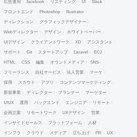
広告運用
facebook
リスティング
UI
Slack
フロントエンド
Photoshop
Illustrator
ディレクション
グラフィックデザイナー
Webディレクター
デザイン
ホワイトペーパー
UIデザイン
クライアントワーク
XD
アシスタント
サポート
Git
スタートアップ
Laravel
EC2
HTML
CSS
編集
オウンドメディア
SNS
フリーランス
自社サービス
法人営業
マーケ
採用
スカウト
アプリ
コンテンツマーケティング
新規事業
ディレクター
プランナー
マーケター
UIUX
運用
バックエンド
エンジニア
リモート
企画立案
リモートワーク
UXデザイン
営業
インサイドセールス
プラットフォーム
人材
インフラ
クラウド
メディア
立ち上げ
PR
UX