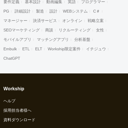
要件定義
基本設計
動画編集
英語
プログラマー
PG
詳細設計
製造
設計
WEBシステム
C＃
マネージャー
決済サービス
オンライン
戦略立案
SEOマーケティング
商談
リクルーティング
女性
モバイルアプリ
マッチングアプリ
分析基盤
Embulk
ETL
ELT
Workship限定案件
イチジュウ
ChatGPT
Workship
ヘルプ
採用担当者様へ
資料ダウンロード