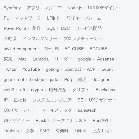
Symfony
アプリエンジニア
Node.js
UI/UXデザイン
PL
ネットワーク
LP制作
ワイヤーフレーム
PowerPoint
美容
SQL
D2C
サービス開発
不動産
インフルエンサー
ブロックチェーン
styled-component
NestJS
EC-CUBE
ECCUBE
東京
Mac
Lambda
リーダー
google
Adsense
Twitter
YouTube
golang
abstract
ACF
Grunt
gulp
riot
flexbox
jade
Pug
経理
designer
web3
nft
crypto
暗号資産
クリプト
Blockchain
IP
正社員
システムエンジニア
SE
UXデザイナー
UXリサーチャー
セールステック
salestech
UIデザイナー
Flask
データアナリスト
FastAPI
Tableau
上場
PMO
有楽町
Tiktok
上流工程