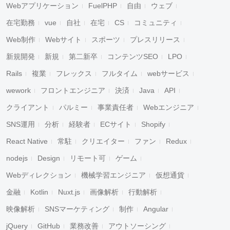
Webアプリケーション
FuelPHP
自由
ウェブ
在宅勤務
vue
自社
在宅
CS
コミュニティ
Web制作
Webサイト
スポーツ
プレスリリース
新規開発
新規
第二新卒
コンテンツSEO
LPO
Rails
複業
フレックス
フルタイム
webサービス
wework
フロントエンジニア
決済
Java
API
クライアント
パルミー
事業責任者
Webエンジニア
SNS運用
分析
経験者
ECサイト
Shopify
React Native
常駐
クリエイター
ファン
Redux
nodejs
Design
リモート可
ゲーム
Webディレクション
機械学習エンジニア
仮想通貨
金融
Kotlin
Nuxt.js
画像解析
行動解析
映像解析
SNSマーケティング
制作
Angular
jQuery
GitHub
業務改善
アウトソーシング