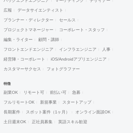
バックエンドエンジニア
マーケティング
デザイナー
広報
データサイエンティスト
プランナー・ディレクター
セールス
プロジェクトマネージャー
コーポレート・スタッフ
編集・ライター
顧問・講師
フロントエンドエンジニア
インフラエンジニア
人事
経営陣・コーポレート
iOS/Androidアプリエンジニア
カスタマーサクセス
フォトグラファー
特徴
副業OK
リモート可
前払い可
急募
フルリモートOK
新規事業
スタートアップ
長期案件
スポット案件（1ヶ月）
オンライン面談OK
土日週末OK
正社員募集
英語スキル歓迎