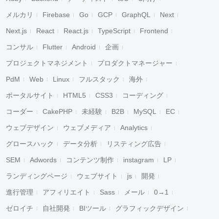
メルカリ
Firebase
Go
GCP
GraphQL
Next
Next.js
React
React.js
TypeScript
Frontend
コンサル
Flutter
Android
企画
プロジェクトマネジメント
プロダクトマネージャー
PdM
Web
Linux
フルスタック
海外
ポータルサイト
HTML5
CSS3
コーディング
コーダー
CakePHP
未経験
B2B
MySQL
EC
ウェブデザイン
ウェブメディア
Analytics
グロースハック
データ分析
リスティング広告
SEM
Adwords
コンテンツ制作
instagram
LP
ランディングページ
ウェブサイト
js
開発
進行管理
アフィリエイト
Sass
メール
0→1
ゼロイチ
自社開発
BIツール
グラフィックデザイン