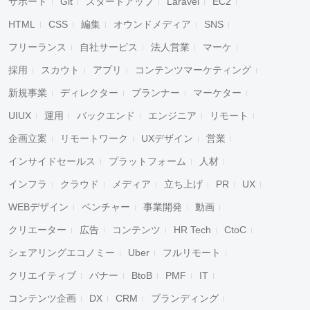
サポート
Git
スタートアップ
Laravel
EC2
HTML
CSS
編集
オウンドメディア
SNS
フリーランス
自社サービス
法人営業
マーケ
採用
スカウト
アプリ
コンテンツマーケティング
新規事業
ディレクター
プランナー
マーケター
UIUX
運用
バックエンド
エンジニア
リモート
企画立案
リモートワーク
UXデザイン
営業
インサイドセールス
プラットフォーム
人材
インフラ
クラウド
メディア
立ち上げ
PR
UX
WEBデザイン
ベンチャー
事業開発
動画
クリエーター
広告
コンテンツ
HR Tech
CtoC
シェアリングエコノミー
Uber
フルリモート
クリエイティブ
バナー
BtoB
PMF
IT
コンテンツ企画
DX
CRM
ブランディング