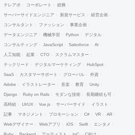
テレアポ
コーポレート
総務
サーバーサイドエンジニア
新規サービス
経営企画
コンサルタント
ファッション
事業企画
データエンジニア
機械学習
Python
デジタル
コンサルティング
JavaScript
Salesforce
AI
人工知能
起業
CTO
スクラムマスター
テックリード
デジタルマーケティング
HubSpot
SaaS
カスタマーサポート
グローバル
外資
Adobe
イラストレーター
音楽
教育
Unity
Django
Ruby on Rails
モダンな技術
長期継続も可
高時給
UI/UX
Vue.js
サーバーサイド
イラスト
記事
マネジメント
プロモーション
C#
VR
AR
Webデザイナー
Webアプリ
iOS
Swift
エンタメ
Ruby
Backend
アーティスト
toC
C向け