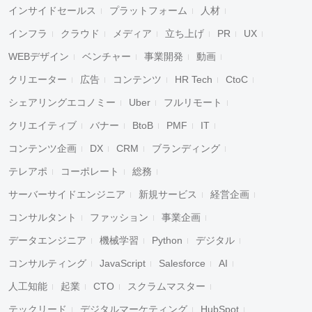
インサイドセールス
プラットフォーム
人材
インフラ
クラウド
メディア
立ち上げ
PR
UX
WEBデザイン
ベンチャー
事業開発
動画
クリエーター
広告
コンテンツ
HR Tech
CtoC
シェアリングエコノミー
Uber
フルリモート
クリエイティブ
バナー
BtoB
PMF
IT
コンテンツ企画
DX
CRM
ブランディング
テレアポ
コーポレート
総務
サーバーサイドエンジニア
新規サービス
経営企画
コンサルタント
ファッション
事業企画
データエンジニア
機械学習
Python
デジタル
コンサルティング
JavaScript
Salesforce
AI
人工知能
起業
CTO
スクラムマスター
テックリード
デジタルマーケティング
HubSpot