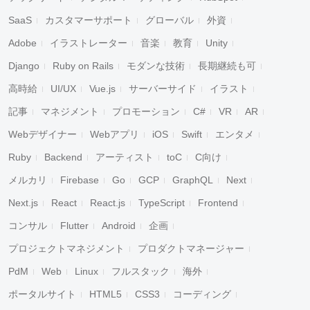
SaaS
カスタマーサポート
グローバル
外資
Adobe
イラストレーター
音楽
教育
Unity
Django
Ruby on Rails
モダンな技術
長期継続も可
高時給
UI/UX
Vue.js
サーバーサイド
イラスト
記事
マネジメント
プロモーション
C#
VR
AR
Webデザイナー
Webアプリ
iOS
Swift
エンタメ
Ruby
Backend
アーティスト
toC
C向け
メルカリ
Firebase
Go
GCP
GraphQL
Next
Next.js
React
React.js
TypeScript
Frontend
コンサル
Flutter
Android
企画
プロジェクトマネジメント
プロダクトマネージャー
PdM
Web
Linux
フルスタック
海外
ポータルサイト
HTML5
CSS3
コーディング