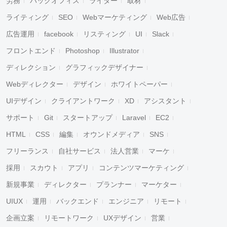
労務
バックオフィス
ライター
取材
ライティング
SEO
Webマーケティング
Web広告
広告運用
facebook
リスティング
UI
Slack
フロントエンド
Photoshop
Illustrator
ディレクション
グラフィックデザイナー
Webディレクター
デザイン
ホワイトペーパー
UIデザイン
クライアントワーク
XD
アシスタント
サポート
Git
スタートアップ
Laravel
EC2
HTML
CSS
編集
オウンドメディア
SNS
フリーランス
自社サービス
法人営業
マーケ
採用
スカウト
アプリ
コンテンツマーケティング
新規事業
ディレクター
プランナー
マーケター
UIUX
運用
バックエンド
エンジニア
リモート
企画立案
リモートワーク
UXデザイン
営業