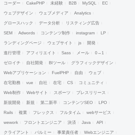
コーダー
CakePHP
未経験
B2B
MySQL
EC
ウェブデザイン
ウェブメディア
Analytics
グロースハック
データ分析
リスティング広告
SEM
Adwords
コンテンツ制作
instagram
LP
ランディングページ
ウェブサイト
js
開発
進行管理
アフィリエイト
Sass
メール
0→1
ゼロイチ
自社開発
BIツール
グラフィックデザイン
Webアプリケーション
FuelPHP
自由
ウェブ
在宅勤務
vue
自社
在宅
CS
コミュニティ
Web制作
Webサイト
スポーツ
プレスリリース
新規開発
新規
第二新卒
コンテンツSEO
LPO
Rails
複業
フレックス
フルタイム
webサービス
wework
フロントエンジニア
決済
Java
API
クライアント
パルミー
事業責任者
Webエンジニア