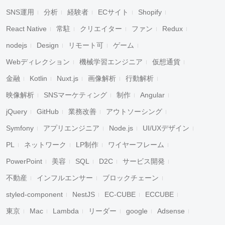
SNS運用
分析
経験者
ECサイト
Shopify
React Native
常駐
クリエイター
ファン
Redux
nodejs
Design
リモート可
ゲーム
Webディレクション
機械学習エンジニア
仮想通貨
金融
Kotlin
Nuxt.js
画像解析
行動解析
映像解析
SNSマーケティング
制作
Angular
jQuery
GitHub
業務改善
アウトソーシング
Symfony
アプリエンジニア
Node.js
UI/UXデザイン
PL
ネットワーク
LP制作
ワイヤーフレーム
PowerPoint
美容
SQL
D2C
サービス開発
不動産
インフルエンサー
ブロックチェーン
styled-component
NestJS
EC-CUBE
ECCUBE
東京
Mac
Lambda
リーダー
google
Adsense