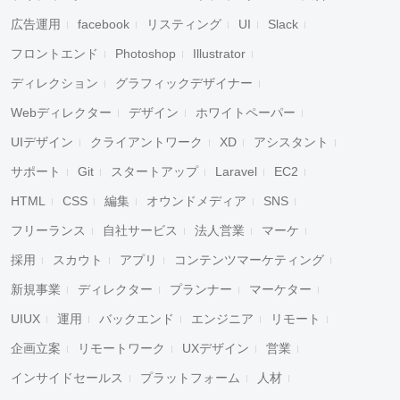
広告運用
facebook
リスティング
UI
Slack
フロントエンド
Photoshop
Illustrator
ディレクション
グラフィックデザイナー
Webディレクター
デザイン
ホワイトペーパー
UIデザイン
クライアントワーク
XD
アシスタント
サポート
Git
スタートアップ
Laravel
EC2
HTML
CSS
編集
オウンドメディア
SNS
フリーランス
自社サービス
法人営業
マーケ
採用
スカウト
アプリ
コンテンツマーケティング
新規事業
ディレクター
プランナー
マーケター
UIUX
運用
バックエンド
エンジニア
リモート
企画立案
リモートワーク
UXデザイン
営業
インサイドセールス
プラットフォーム
人材