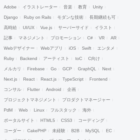
Adobe
イラストレーター
音楽
教育
Unity
Django
Ruby on Rails
モダンな技術
長期継続も可
高時給
UI/UX
Vue.js
サーバーサイド
イラスト
記事
マネジメント
プロモーション
C#
VR
AR
Webデザイナー
Webアプリ
iOS
Swift
エンタメ
Ruby
Backend
アーティスト
toC
C向け
メルカリ
Firebase
Go
GCP
GraphQL
Next
Next.js
React
React.js
TypeScript
Frontend
コンサル
Flutter
Android
企画
プロジェクトマネジメント
プロダクトマネージャー
PdM
Web
Linux
フルスタック
海外
ポータルサイト
HTML5
CSS3
コーディング
コーダー
CakePHP
未経験
B2B
MySQL
EC