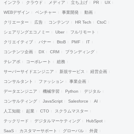
インフラ
クラウド
メディア
立ち上げ
PR
UX
WEBデザイン
ベンチャー
事業開発
動画
クリエーター
広告
コンテンツ
HR Tech
CtoC
シェアリングエコノミー
Uber
フルリモート
クリエイティブ
バナー
BtoB
PMF
IT
コンテンツ企画
DX
CRM
ブランディング
テレアポ
コーポレート
総務
サーバーサイドエンジニア
新規サービス
経営企画
コンサルタント
ファッション
事業企画
データエンジニア
機械学習
Python
デジタル
コンサルティング
JavaScript
Salesforce
AI
人工知能
起業
CTO
スクラムマスター
テックリード
デジタルマーケティング
HubSpot
SaaS
カスタマーサポート
グローバル
外資