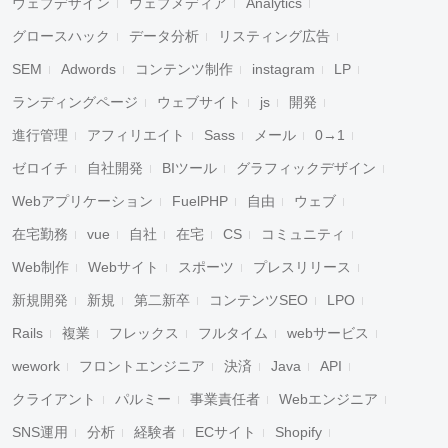
ウェブデザイン
ウェブメディア
Analytics
グロースハック
データ分析
リスティング広告
SEM
Adwords
コンテンツ制作
instagram
LP
ランディングページ
ウェブサイト
js
開発
進行管理
アフィリエイト
Sass
メール
0→1
ゼロイチ
自社開発
BIツール
グラフィックデザイン
Webアプリケーション
FuelPHP
自由
ウェブ
在宅勤務
vue
自社
在宅
CS
コミュニティ
Web制作
Webサイト
スポーツ
プレスリリース
新規開発
新規
第二新卒
コンテンツSEO
LPO
Rails
複業
フレックス
フルタイム
webサービス
wework
フロントエンジニア
決済
Java
API
クライアント
パルミー
事業責任者
Webエンジニア
SNS運用
分析
経験者
ECサイト
Shopify