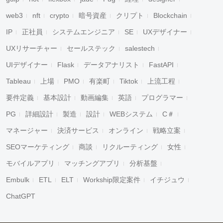
web3
nft
crypto
暗号資産
クリプト
Blockchain
IP
正社員
システムエンジニア
SE
UXデザイナー
UXリサーチャー
セールステック
salestech
UIデザイナー
Flask
データアナリスト
FastAPI
Tableau
上場
PMO
有楽町
Tiktok
上流工程
要件定義
基本設計
動画編集
英語
プログラマー
PG
詳細設計
製造
設計
WEBシステム
C＃
マネージャー
決済サービス
オンライン
戦略立案
SEOマーケティング
商談
リクルーティング
女性
モバイルアプリ
マッチングアプリ
分析基盤
Embulk
ETL
ELT
Workship限定案件
イチジュウ
ChatGPT