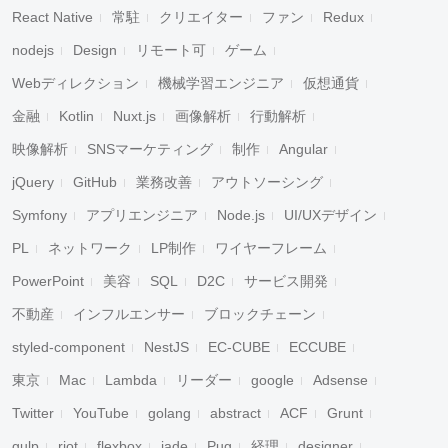
React Native
常駐
クリエイター
ファン
Redux
nodejs
Design
リモート可
ゲーム
Webディレクション
機械学習エンジニア
仮想通貨
金融
Kotlin
Nuxt.js
画像解析
行動解析
映像解析
SNSマーケティング
制作
Angular
jQuery
GitHub
業務改善
アウトソーシング
Symfony
アプリエンジニア
Node.js
UI/UXデザイン
PL
ネットワーク
LP制作
ワイヤーフレーム
PowerPoint
美容
SQL
D2C
サービス開発
不動産
インフルエンサー
ブロックチェーン
styled-component
NestJS
EC-CUBE
ECCUBE
東京
Mac
Lambda
リーダー
google
Adsense
Twitter
YouTube
golang
abstract
ACF
Grunt
gulp
riot
flexbox
jade
Pug
経理
designer