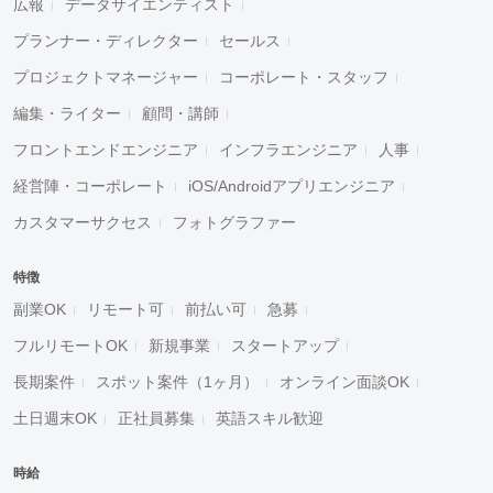
広報
データサイエンティスト
プランナー・ディレクター
セールス
プロジェクトマネージャー
コーポレート・スタッフ
編集・ライター
顧問・講師
フロントエンドエンジニア
インフラエンジニア
人事
経営陣・コーポレート
iOS/Androidアプリエンジニア
カスタマーサクセス
フォトグラファー
特徴
副業OK
リモート可
前払い可
急募
フルリモートOK
新規事業
スタートアップ
長期案件
スポット案件（1ヶ月）
オンライン面談OK
土日週末OK
正社員募集
英語スキル歓迎
時給