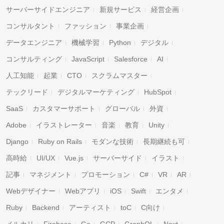
サーバーサイドエンジニア
新規サービス
経営企画
コンサルタント
ファッション
事業企画
データエンジニア
機械学習
Python
デジタル
コンサルティング
JavaScript
Salesforce
AI
人工知能
起業
CTO
スクラムマスター
テックリード
デジタルマーケティング
HubSpot
SaaS
カスタマーサポート
グローバル
外資
Adobe
イラストレーター
音楽
教育
Unity
Django
Ruby on Rails
モダンな技術
長期継続も可
高時給
UI/UX
Vue.js
サーバーサイド
イラスト
記事
マネジメント
プロモーション
C#
VR
AR
Webデザイナー
Webアプリ
iOS
Swift
エンタメ
Ruby
Backend
アーティスト
toC
C向け