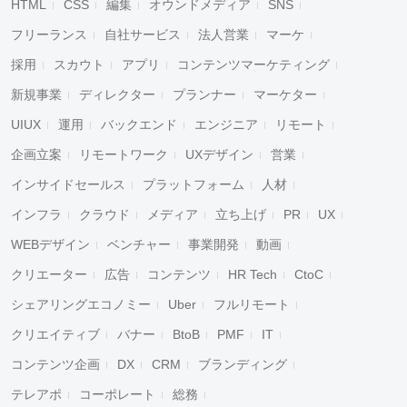
HTML
CSS
編集
オウンドメディア
SNS
フリーランス
自社サービス
法人営業
マーケ
採用
スカウト
アプリ
コンテンツマーケティング
新規事業
ディレクター
プランナー
マーケター
UIUX
運用
バックエンド
エンジニア
リモート
企画立案
リモートワーク
UXデザイン
営業
インサイドセールス
プラットフォーム
人材
インフラ
クラウド
メディア
立ち上げ
PR
UX
WEBデザイン
ベンチャー
事業開発
動画
クリエーター
広告
コンテンツ
HR Tech
CtoC
シェアリングエコノミー
Uber
フルリモート
クリエイティブ
バナー
BtoB
PMF
IT
コンテンツ企画
DX
CRM
ブランディング
テレアポ
コーポレート
総務