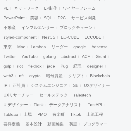
PL
ネットワーク
LP制作
ワイヤーフレーム
PowerPoint
美容
SQL
D2C
サービス開発
不動産
インフルエンサー
ブロックチェーン
styled-component
NestJS
EC-CUBE
ECCUBE
東京
Mac
Lambda
リーダー
google
Adsense
Twitter
YouTube
golang
abstract
ACF
Grunt
gulp
riot
flexbox
jade
Pug
経理
designer
web3
nft
crypto
暗号資産
クリプト
Blockchain
IP
正社員
システムエンジニア
SE
UXデザイナー
UXリサーチャー
セールステック
salestech
UIデザイナー
Flask
データアナリスト
FastAPI
Tableau
上場
PMO
有楽町
Tiktok
上流工程
要件定義
基本設計
動画編集
英語
プログラマー