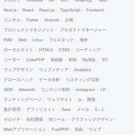
メルカリ
Firebase
Go
GCP
GraphQL
Next
Next.js
React
React.js
TypeScript
Frontend
コンサル
Flutter
Android
企画
プロジェクトマネジメント
プロダクトマネージャー
PdM
Web
Linux
フルスタック
海外
ポータルサイト
HTML5
CSS3
コーディング
コーダー
CakePHP
未経験
B2B
MySQL
EC
ウェブデザイン
ウェブメディア
Analytics
グロースハック
データ分析
リスティング広告
SEM
Adwords
コンテンツ制作
instagram
LP
ランディングページ
ウェブサイト
js
開発
進行管理
アフィリエイト
Sass
メール
0→1
ゼロイチ
自社開発
BIツール
グラフィックデザイン
Webアプリケーション
FuelPHP
自由
ウェブ