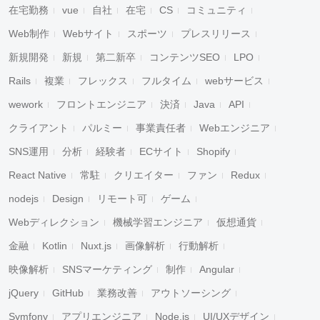
在宅勤務
vue
自社
在宅
CS
コミュニティ
Web制作
Webサイト
スポーツ
プレスリリース
新規開発
新規
第二新卒
コンテンツSEO
LPO
Rails
複業
フレックス
フルタイム
webサービス
wework
フロントエンジニア
決済
Java
API
クライアント
パルミー
事業責任者
Webエンジニア
SNS運用
分析
経験者
ECサイト
Shopify
React Native
常駐
クリエイター
ファン
Redux
nodejs
Design
リモート可
ゲーム
Webディレクション
機械学習エンジニア
仮想通貨
金融
Kotlin
Nuxt.js
画像解析
行動解析
映像解析
SNSマーケティング
制作
Angular
jQuery
GitHub
業務改善
アウトソーシング
Symfony
アプリエンジニア
Node.js
UI/UXデザイン