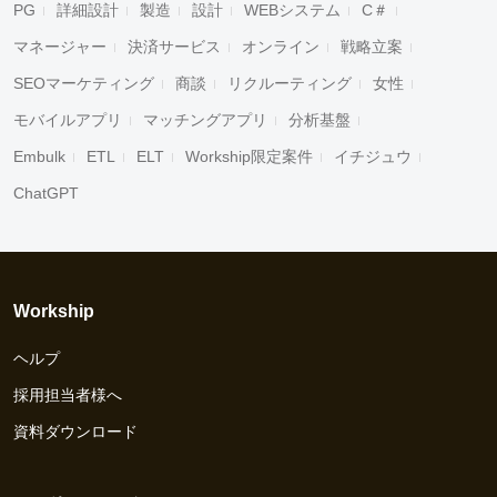
PG
詳細設計
製造
設計
WEBシステム
C＃
マネージャー
決済サービス
オンライン
戦略立案
SEOマーケティング
商談
リクルーティング
女性
モバイルアプリ
マッチングアプリ
分析基盤
Embulk
ETL
ELT
Workship限定案件
イチジュウ
ChatGPT
Workship
ヘルプ
採用担当者様へ
資料ダウンロード