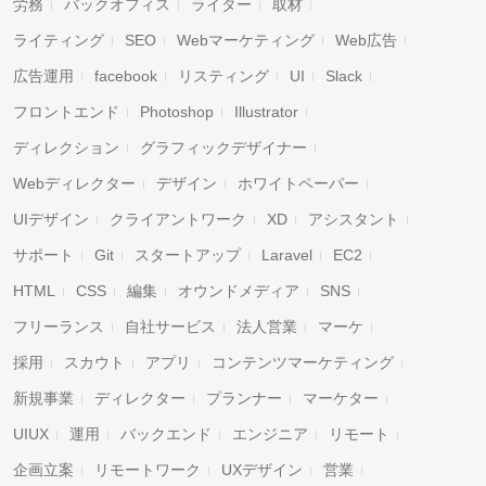
労務
バックオフィス
ライター
取材
ライティング
SEO
Webマーケティング
Web広告
広告運用
facebook
リスティング
UI
Slack
フロントエンド
Photoshop
Illustrator
ディレクション
グラフィックデザイナー
Webディレクター
デザイン
ホワイトペーパー
UIデザイン
クライアントワーク
XD
アシスタント
サポート
Git
スタートアップ
Laravel
EC2
HTML
CSS
編集
オウンドメディア
SNS
フリーランス
自社サービス
法人営業
マーケ
採用
スカウト
アプリ
コンテンツマーケティング
新規事業
ディレクター
プランナー
マーケター
UIUX
運用
バックエンド
エンジニア
リモート
企画立案
リモートワーク
UXデザイン
営業