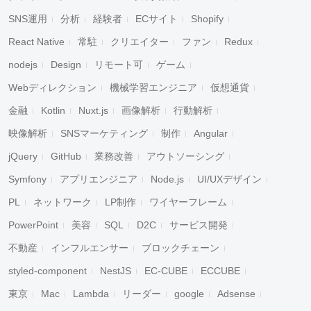
SNS運用
分析
経験者
ECサイト
Shopify
React Native
常駐
クリエイター
ファン
Redux
nodejs
Design
リモート可
ゲーム
Webディレクション
機械学習エンジニア
仮想通貨
金融
Kotlin
Nuxt.js
画像解析
行動解析
映像解析
SNSマーケティング
制作
Angular
jQuery
GitHub
業務改善
アウトソーシング
Symfony
アプリエンジニア
Node.js
UI/UXデザイン
PL
ネットワーク
LP制作
ワイヤーフレーム
PowerPoint
美容
SQL
D2C
サービス開発
不動産
インフルエンサー
ブロックチェーン
styled-component
NestJS
EC-CUBE
ECCUBE
東京
Mac
Lambda
リーダー
google
Adsense