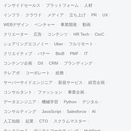
インサイドセールス
プラットフォーム
人材
インフラ
クラウド
メディア
立ち上げ
PR
UX
WEBデザイン
ベンチャー
事業開発
動画
クリエーター
広告
コンテンツ
HR Tech
CtoC
シェアリングエコノミー
Uber
フルリモート
クリエイティブ
バナー
BtoB
PMF
IT
コンテンツ企画
DX
CRM
ブランディング
テレアポ
コーポレート
総務
サーバーサイドエンジニア
新規サービス
経営企画
コンサルタント
ファッション
事業企画
データエンジニア
機械学習
Python
デジタル
コンサルティング
JavaScript
Salesforce
AI
人工知能
起業
CTO
スクラムマスター
テックリード
デジタルマーケティング
HubSpot