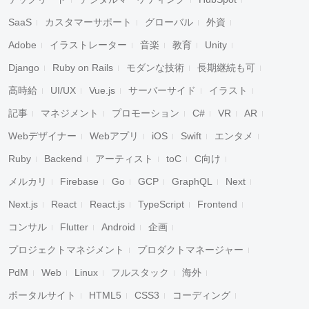
SaaS
カスタマーサポート
グローバル
外資
Adobe
イラストレーター
音楽
教育
Unity
Django
Ruby on Rails
モダンな技術
長期継続も可
高時給
UI/UX
Vue.js
サーバーサイド
イラスト
記事
マネジメント
プロモーション
C#
VR
AR
Webデザイナー
Webアプリ
iOS
Swift
エンタメ
Ruby
Backend
アーティスト
toC
C向け
メルカリ
Firebase
Go
GCP
GraphQL
Next
Next.js
React
React.js
TypeScript
Frontend
コンサル
Flutter
Android
企画
プロジェクトマネジメント
プロダクトマネージャー
PdM
Web
Linux
フルスタック
海外
ポータルサイト
HTML5
CSS3
コーディング