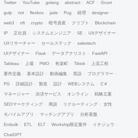
Twitter
YouTube
golang
abstract
ACF
Grunt
gulp
riot
flexbox
jade
Pug
経理
designer
web3
nft
crypto
暗号資産
クリプト
Blockchain
IP
正社員
システムエンジニア
SE
UXデザイナー
UXリサーチャー
セールステック
salestech
UIデザイナー
Flask
データアナリスト
FastAPI
Tableau
上場
PMO
有楽町
Tiktok
上流工程
要件定義
基本設計
動画編集
英語
プログラマー
PG
詳細設計
製造
設計
WEBシステム
C＃
マネージャー
決済サービス
オンライン
戦略立案
SEOマーケティング
商談
リクルーティング
女性
モバイルアプリ
マッチングアプリ
分析基盤
Embulk
ETL
ELT
Workship限定案件
イチジュウ
ChatGPT