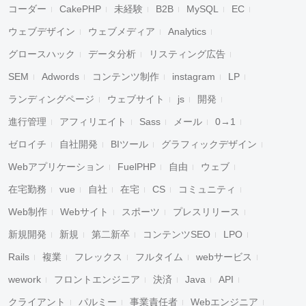
コーダー
CakePHP
未経験
B2B
MySQL
EC
ウェブデザイン
ウェブメディア
Analytics
グロースハック
データ分析
リスティング広告
SEM
Adwords
コンテンツ制作
instagram
LP
ランディングページ
ウェブサイト
js
開発
進行管理
アフィリエイト
Sass
メール
0→1
ゼロイチ
自社開発
BIツール
グラフィックデザイン
Webアプリケーション
FuelPHP
自由
ウェブ
在宅勤務
vue
自社
在宅
CS
コミュニティ
Web制作
Webサイト
スポーツ
プレスリリース
新規開発
新規
第二新卒
コンテンツSEO
LPO
Rails
複業
フレックス
フルタイム
webサービス
wework
フロントエンジニア
決済
Java
API
クライアント
パルミー
事業責任者
Webエンジニア