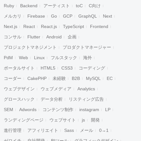
Ruby
Backend
アーティスト
toC
C向け
メルカリ
Firebase
Go
GCP
GraphQL
Next
Next.js
React
React.js
TypeScript
Frontend
コンサル
Flutter
Android
企画
プロジェクトマネジメント
プロダクトマネージャー
PdM
Web
Linux
フルスタック
海外
ポータルサイト
HTML5
CSS3
コーディング
コーダー
CakePHP
未経験
B2B
MySQL
EC
ウェブデザイン
ウェブメディア
Analytics
グロースハック
データ分析
リスティング広告
SEM
Adwords
コンテンツ制作
instagram
LP
ランディングページ
ウェブサイト
js
開発
進行管理
アフィリエイト
Sass
メール
0→1
ゼロイチ
自社開発
BIツール
グラフィックデザイン