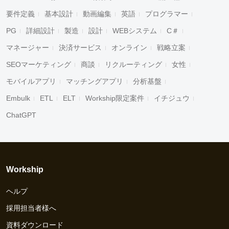
要件定義
基本設計
動画編集
英語
プログラマー
PG
詳細設計
製造
設計
WEBシステム
C＃
マネージャー
決済サービス
オンライン
戦略立案
SEOマーケティング
商談
リクルーティング
女性
モバイルアプリ
マッチングアプリ
分析基盤
Embulk
ETL
ELT
Workship限定案件
イチジュウ
ChatGPT
Workship
ヘルプ
採用担当者様へ
資料ダウンロード