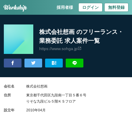
採用者様
ログイン
無料登録
株式会社想画 のフリーランス・
業務委託 求人案件一覧
https://www.sohga.jp
会社名
株式会社想画
住所
東京都千代田区九段南一丁目５番６号
りそな九段ビル５階ＫＳフロア
設立年
2010年04月