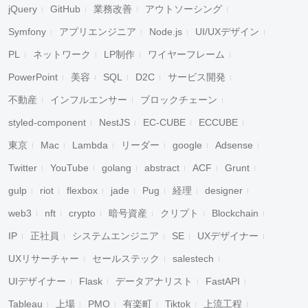
jQuery
GitHub
業務改善
アウトソーシング
Symfony
アプリエンジニア
Node.js
UI/UXデザイン
PL
ネットワーク
LP制作
ワイヤーフレーム
PowerPoint
美容
SQL
D2C
サービス開発
不動産
インフルエンサー
ブロックチェーン
styled-component
NestJS
EC-CUBE
ECCUBE
東京
Mac
Lambda
リーダー
google
Adsense
Twitter
YouTube
golang
abstract
ACF
Grunt
gulp
riot
flexbox
jade
Pug
経理
designer
web3
nft
crypto
暗号資産
クリプト
Blockchain
IP
正社員
システムエンジニア
SE
UXデザイナー
UXリサーチャー
セールステック
salestech
UIデザイナー
Flask
データアナリスト
FastAPI
Tableau
上場
PMO
有楽町
Tiktok
上流工程