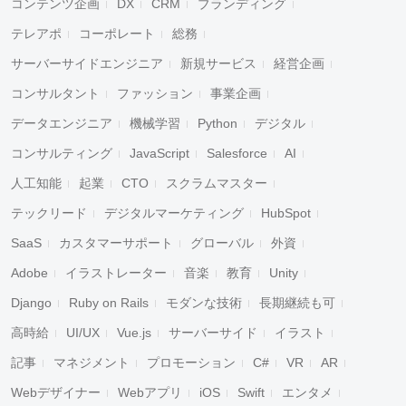
コンテンツ企画
DX
CRM
ブランディング
テレアポ
コーポレート
総務
サーバーサイドエンジニア
新規サービス
経営企画
コンサルタント
ファッション
事業企画
データエンジニア
機械学習
Python
デジタル
コンサルティング
JavaScript
Salesforce
AI
人工知能
起業
CTO
スクラムマスター
テックリード
デジタルマーケティング
HubSpot
SaaS
カスタマーサポート
グローバル
外資
Adobe
イラストレーター
音楽
教育
Unity
Django
Ruby on Rails
モダンな技術
長期継続も可
高時給
UI/UX
Vue.js
サーバーサイド
イラスト
記事
マネジメント
プロモーション
C#
VR
AR
Webデザイナー
Webアプリ
iOS
Swift
エンタメ