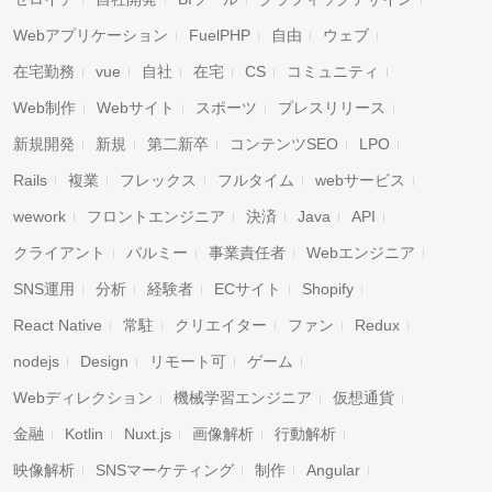
Webアプリケーション
FuelPHP
自由
ウェブ
在宅勤務
vue
自社
在宅
CS
コミュニティ
Web制作
Webサイト
スポーツ
プレスリリース
新規開発
新規
第二新卒
コンテンツSEO
LPO
Rails
複業
フレックス
フルタイム
webサービス
wework
フロントエンジニア
決済
Java
API
クライアント
パルミー
事業責任者
Webエンジニア
SNS運用
分析
経験者
ECサイト
Shopify
React Native
常駐
クリエイター
ファン
Redux
nodejs
Design
リモート可
ゲーム
Webディレクション
機械学習エンジニア
仮想通貨
金融
Kotlin
Nuxt.js
画像解析
行動解析
映像解析
SNSマーケティング
制作
Angular