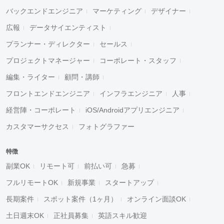
バックエンドエンジニア
マーケティング
デザイナー
広報
データサイエンティスト
プランナー・ディレクター
セールス
プロジェクトマネージャー
コーポレート・スタッフ
編集・ライター
顧問・講師
フロントエンドエンジニア
インフラエンジニア
人事
経営陣・コーポレート
iOS/Androidアプリエンジニア
カスタマーサクセス
フォトグラファー
特徴
副業OK
リモート可
前払い可
急募
フルリモートOK
新規事業
スタートアップ
長期案件
スポット案件（1ヶ月）
オンライン面談OK
土日週末OK
正社員募集
英語スキル歓迎