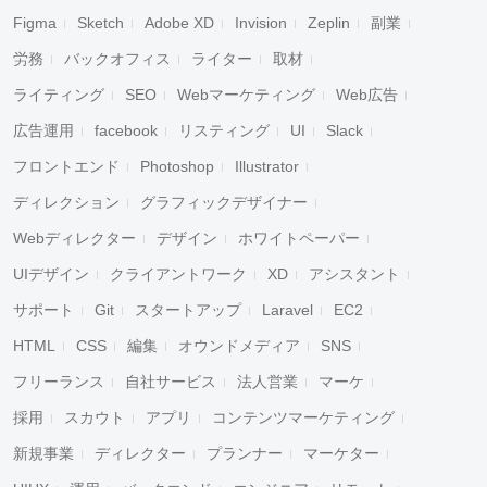
Figma
Sketch
Adobe XD
Invision
Zeplin
副業
労務
バックオフィス
ライター
取材
ライティング
SEO
Webマーケティング
Web広告
広告運用
facebook
リスティング
UI
Slack
フロントエンド
Photoshop
Illustrator
ディレクション
グラフィックデザイナー
Webディレクター
デザイン
ホワイトペーパー
UIデザイン
クライアントワーク
XD
アシスタント
サポート
Git
スタートアップ
Laravel
EC2
HTML
CSS
編集
オウンドメディア
SNS
フリーランス
自社サービス
法人営業
マーケ
採用
スカウト
アプリ
コンテンツマーケティング
新規事業
ディレクター
プランナー
マーケター