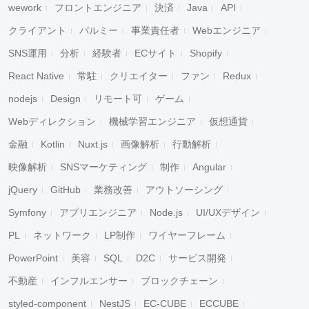
wework
フロントエンジニア
決済
Java
API
クライアント
パルミー
事業責任者
Webエンジニア
SNS運用
分析
経験者
ECサイト
Shopify
React Native
常駐
クリエイター
ファン
Redux
nodejs
Design
リモート可
ゲーム
Webディレクション
機械学習エンジニア
仮想通貨
金融
Kotlin
Nuxt.js
画像解析
行動解析
映像解析
SNSマーケティング
制作
Angular
jQuery
GitHub
業務改善
アウトソーシング
Symfony
アプリエンジニア
Node.js
UI/UXデザイン
PL
ネットワーク
LP制作
ワイヤーフレーム
PowerPoint
美容
SQL
D2C
サービス開発
不動産
インフルエンサー
ブロックチェーン
styled-component
NestJS
EC-CUBE
ECCUBE