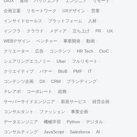
UIUX
運用
バックエンド
エンジニア
リモート
企画立案
リモートワーク
UXデザイン
営業
インサイドセールス
プラットフォーム
人材
インフラ
クラウド
メディア
立ち上げ
PR
UX
WEBデザイン
ベンチャー
事業開発
動画
クリエーター
広告
コンテンツ
HR Tech
CtoC
シェアリングエコノミー
Uber
フルリモート
クリエイティブ
バナー
BtoB
PMF
IT
コンテンツ企画
DX
CRM
ブランディング
テレアポ
コーポレート
総務
サーバーサイドエンジニア
新規サービス
経営企画
コンサルタント
ファッション
事業企画
データエンジニア
機械学習
Python
デジタル
コンサルティング
JavaScript
Salesforce
AI