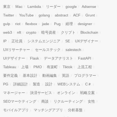
東京
Mac
Lambda
リーダー
google
Adsense
Twitter
YouTube
golang
abstract
ACF
Grunt
gulp
riot
flexbox
jade
Pug
経理
designer
web3
nft
crypto
暗号資産
クリプト
Blockchain
IP
正社員
システムエンジニア
SE
UXデザイナー
UXリサーチャー
セールステック
salestech
UIデザイナー
Flask
データアナリスト
FastAPI
Tableau
上場
PMO
有楽町
Tiktok
上流工程
要件定義
基本設計
動画編集
英語
プログラマー
PG
詳細設計
製造
設計
WEBシステム
C＃
マネージャー
決済サービス
オンライン
戦略立案
SEOマーケティング
商談
リクルーティング
女性
モバイルアプリ
マッチングアプリ
分析基盤