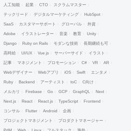
人工知能
起業
CTO
スクラムマスター
テックリード
デジタルマーケティング
HubSpot
SaaS
カスタマーサポート
グローバル
外資
Adobe
イラストレーター
音楽
教育
Unity
Django
Ruby on Rails
モダンな技術
長期継続も可
高時給
UI/UX
Vue.js
サーバーサイド
イラスト
記事
マネジメント
プロモーション
C#
VR
AR
Webデザイナー
Webアプリ
iOS
Swift
エンタメ
Ruby
Backend
アーティスト
toC
C向け
メルカリ
Firebase
Go
GCP
GraphQL
Next
Next.js
React
React.js
TypeScript
Frontend
コンサル
Flutter
Android
企画
プロジェクトマネジメント
プロダクトマネージャー
PdM
Web
Linux
フルスタック
海外