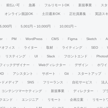
前払い可
急募
フルリモートOK
新規事業
スタ
オンライン面談OK
土日週末OK
正社員募集
英語ス
 5,000円
5,001円 ~ 10,000円
10,001円 ~
er
PM
WordPress
CMS
Figma
Sketch
A
クオフィス
ライター
取材
ライティング
SEO
リスティング
UI
Slack
フロントエンド
Photos
フィックデザイナー
Webディレクター
デザイン
ホワイ
XD
アシスタント
サポート
Git
スタートアップ
ンドメディア
SNS
フリーランス
自社サービス
法
コンテンツマーケティング
新規事業
ディレクター
プ
クエンド
エンジニア
リモート
企画立案
リモート