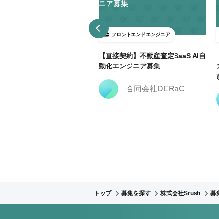
ロントエンドエンジニア
フロントエンドエンジニア
3日～ＯＫ】大手広告代理店で
【直接契約】不動産査定SaaS AI自
keting Cloud開発支援@飯田
動化エンジニア募集
合同会社DERaC
株式会社クリーク・ア
ンド・リバー社
トップ
募集を探す
株式会社Srush
募