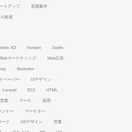
ートアップ
長期案件
キル歓迎
dobe XD
Invision
Zeplin
Webマーケティング
Web広告
hop
Illustrator
トペーパー
UIデザイン
Laravel
EC2
HTML
人営業
マーケ
採用
ランナー
マーケター
ワーク
UXデザイン
営業