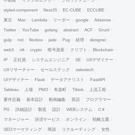
不動産
インフルエンサー
ブロックチェーン
styled-component
NestJS
EC-CUBE
ECCUBE
東京
Mac
Lambda
リーダー
google
Adsense
Twitter
YouTube
golang
abstract
ACF
Grunt
gulp
riot
flexbox
jade
Pug
経理
designer
web3
nft
crypto
暗号資産
クリプト
Blockchain
IP
正社員
システムエンジニア
SE
UXデザイナー
UXリサーチャー
セールステック
salestech
UIデザイナー
Flask
データアナリスト
FastAPI
Tableau
上場
PMO
有楽町
Tiktok
上流工程
要件定義
基本設計
動画編集
英語
プログラマー
PG
詳細設計
製造
設計
WEBシステム
C＃
マネージャー
決済サービス
オンライン
戦略立案
SEOマーケティング
商談
リクルーティング
女性