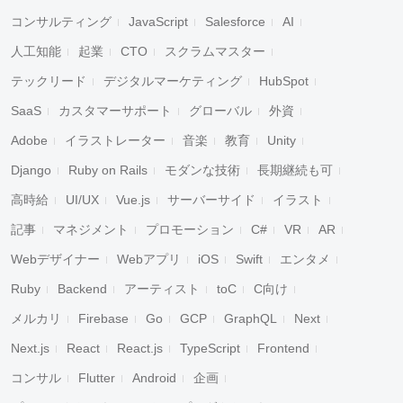
コンサルティング
JavaScript
Salesforce
AI
人工知能
起業
CTO
スクラムマスター
テックリード
デジタルマーケティング
HubSpot
SaaS
カスタマーサポート
グローバル
外資
Adobe
イラストレーター
音楽
教育
Unity
Django
Ruby on Rails
モダンな技術
長期継続も可
高時給
UI/UX
Vue.js
サーバーサイド
イラスト
記事
マネジメント
プロモーション
C#
VR
AR
Webデザイナー
Webアプリ
iOS
Swift
エンタメ
Ruby
Backend
アーティスト
toC
C向け
メルカリ
Firebase
Go
GCP
GraphQL
Next
Next.js
React
React.js
TypeScript
Frontend
コンサル
Flutter
Android
企画