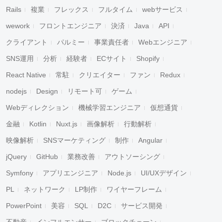
Rails
複業
フレックス
フルタイム
webサービス
wework
フロントエンジニア
決済
Java
API
クライアント
パルミー
事業責任者
Webエンジニア
SNS運用
分析
経験者
ECサイト
Shopify
React Native
常駐
クリエイター
ファン
Redux
nodejs
Design
リモート可
ゲーム
Webディレクション
機械学習エンジニア
仮想通貨
金融
Kotlin
Nuxt.js
画像解析
行動解析
映像解析
SNSマーケティング
制作
Angular
jQuery
GitHub
業務改善
アウトソーシング
Symfony
アプリエンジニア
Node.js
UI/UXデザイン
PL
ネットワーク
LP制作
ワイヤーフレーム
PowerPoint
美容
SQL
D2C
サービス開発