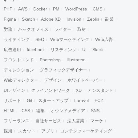
キーワード
PHP
AWS
Docker
PM
WordPress
CMS
Figma
Sketch
Adobe XD
Invision
Zeplin
副業
労務
バックオフィス
ライター
取材
ライティング
SEO
Webマーケティング
Web広告
広告運用
facebook
リスティング
UI
Slack
フロントエンド
Photoshop
Illustrator
ディレクション
グラフィックデザイナー
Webディレクター
デザイン
ホワイトペーパー
UIデザイン
クライアントワーク
XD
アシスタント
サポート
Git
スタートアップ
Laravel
EC2
HTML
CSS
編集
オウンドメディア
SNS
フリーランス
自社サービス
法人営業
マーケ
採用
スカウト
アプリ
コンテンツマーケティング