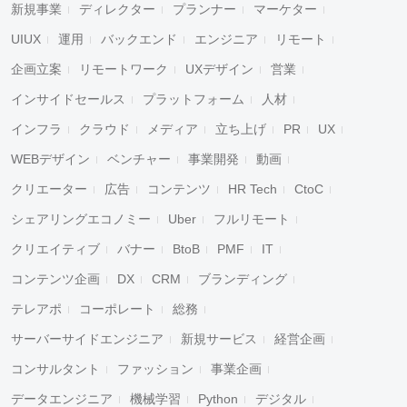
新規事業
ディレクター
プランナー
マーケター
UIUX
運用
バックエンド
エンジニア
リモート
企画立案
リモートワーク
UXデザイン
営業
インサイドセールス
プラットフォーム
人材
インフラ
クラウド
メディア
立ち上げ
PR
UX
WEBデザイン
ベンチャー
事業開発
動画
クリエーター
広告
コンテンツ
HR Tech
CtoC
シェアリングエコノミー
Uber
フルリモート
クリエイティブ
バナー
BtoB
PMF
IT
コンテンツ企画
DX
CRM
ブランディング
テレアポ
コーポレート
総務
サーバーサイドエンジニア
新規サービス
経営企画
コンサルタント
ファッション
事業企画
データエンジニア
機械学習
Python
デジタル