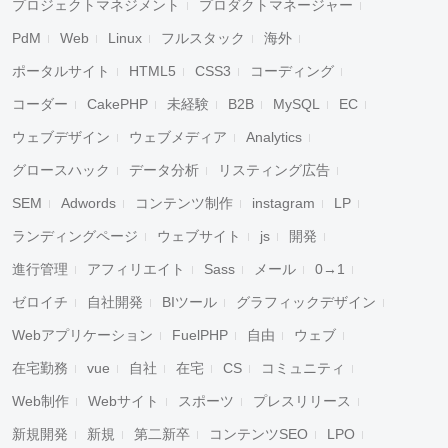
プロジェクトマネジメント
プロダクトマネージャー
PdM
Web
Linux
フルスタック
海外
ポータルサイト
HTML5
CSS3
コーディング
コーダー
CakePHP
未経験
B2B
MySQL
EC
ウェブデザイン
ウェブメディア
Analytics
グロースハック
データ分析
リスティング広告
SEM
Adwords
コンテンツ制作
instagram
LP
ランディングページ
ウェブサイト
js
開発
進行管理
アフィリエイト
Sass
メール
0→1
ゼロイチ
自社開発
BIツール
グラフィックデザイン
Webアプリケーション
FuelPHP
自由
ウェブ
在宅勤務
vue
自社
在宅
CS
コミュニティ
Web制作
Webサイト
スポーツ
プレスリリース
新規開発
新規
第二新卒
コンテンツSEO
LPO