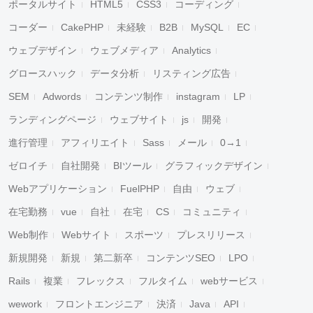
ポータルサイト
HTML5
CSS3
コーディング
コーダー
CakePHP
未経験
B2B
MySQL
EC
ウェブデザイン
ウェブメディア
Analytics
グロースハック
データ分析
リスティング広告
SEM
Adwords
コンテンツ制作
instagram
LP
ランディングページ
ウェブサイト
js
開発
進行管理
アフィリエイト
Sass
メール
0→1
ゼロイチ
自社開発
BIツール
グラフィックデザイン
Webアプリケーション
FuelPHP
自由
ウェブ
在宅勤務
vue
自社
在宅
CS
コミュニティ
Web制作
Webサイト
スポーツ
プレスリリース
新規開発
新規
第二新卒
コンテンツSEO
LPO
Rails
複業
フレックス
フルタイム
webサービス
wework
フロントエンジニア
決済
Java
API