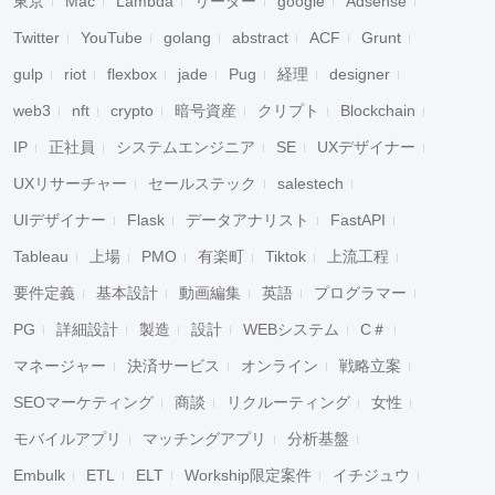
東京
Mac
Lambda
リーダー
google
Adsense
Twitter
YouTube
golang
abstract
ACF
Grunt
gulp
riot
flexbox
jade
Pug
経理
designer
web3
nft
crypto
暗号資産
クリプト
Blockchain
IP
正社員
システムエンジニア
SE
UXデザイナー
UXリサーチャー
セールステック
salestech
UIデザイナー
Flask
データアナリスト
FastAPI
Tableau
上場
PMO
有楽町
Tiktok
上流工程
要件定義
基本設計
動画編集
英語
プログラマー
PG
詳細設計
製造
設計
WEBシステム
C＃
マネージャー
決済サービス
オンライン
戦略立案
SEOマーケティング
商談
リクルーティング
女性
モバイルアプリ
マッチングアプリ
分析基盤
Embulk
ETL
ELT
Workship限定案件
イチジュウ