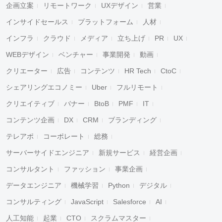
企画立案
リモートワーク
UXデザイン
営業
インサイドセールス
プラットフォーム
人材
インフラ
クラウド
メディア
立ち上げ
PR
UX
WEBデザイン
ベンチャー
事業開発
動画
クリエーター
広告
コンテンツ
HR Tech
CtoC
シェアリングエコノミー
Uber
フルリモート
クリエイティブ
バナー
BtoB
PMF
IT
コンテンツ企画
DX
CRM
ブランディング
テレアポ
コーポレート
総務
サーバーサイドエンジニア
新規サービス
経営企画
コンサルタント
ファッション
事業企画
データエンジニア
機械学習
Python
デジタル
コンサルティング
JavaScript
Salesforce
AI
人工知能
起業
CTO
スクラムマスター