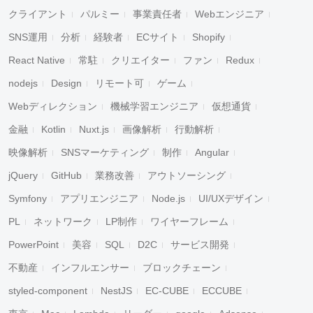
クライアント
パルミー
事業責任者
Webエンジニア
SNS運用
分析
経験者
ECサイト
Shopify
React Native
常駐
クリエイター
ファン
Redux
nodejs
Design
リモート可
ゲーム
Webディレクション
機械学習エンジニア
仮想通貨
金融
Kotlin
Nuxt.js
画像解析
行動解析
映像解析
SNSマーケティング
制作
Angular
jQuery
GitHub
業務改善
アウトソーシング
Symfony
アプリエンジニア
Node.js
UI/UXデザイン
PL
ネットワーク
LP制作
ワイヤーフレーム
PowerPoint
美容
SQL
D2C
サービス開発
不動産
インフルエンサー
ブロックチェーン
styled-component
NestJS
EC-CUBE
ECCUBE