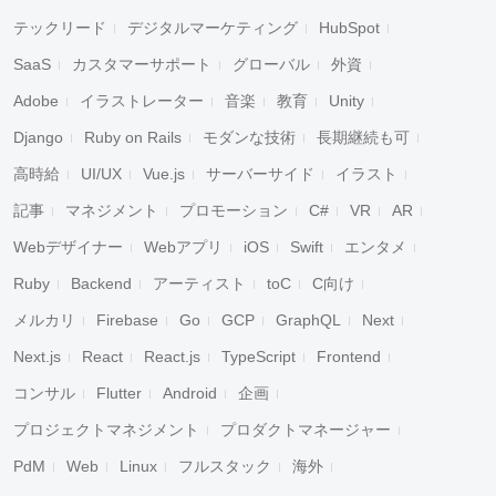
テックリード
デジタルマーケティング
HubSpot
SaaS
カスタマーサポート
グローバル
外資
Adobe
イラストレーター
音楽
教育
Unity
Django
Ruby on Rails
モダンな技術
長期継続も可
高時給
UI/UX
Vue.js
サーバーサイド
イラスト
記事
マネジメント
プロモーション
C#
VR
AR
Webデザイナー
Webアプリ
iOS
Swift
エンタメ
Ruby
Backend
アーティスト
toC
C向け
メルカリ
Firebase
Go
GCP
GraphQL
Next
Next.js
React
React.js
TypeScript
Frontend
コンサル
Flutter
Android
企画
プロジェクトマネジメント
プロダクトマネージャー
PdM
Web
Linux
フルスタック
海外