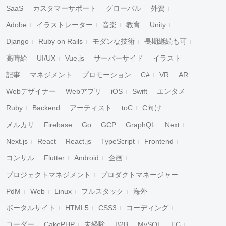
SaaS
カスタマーサポート
グローバル
外資
Adobe
イラストレーター
音楽
教育
Unity
Django
Ruby on Rails
モダンな技術
長期継続も可
高時給
UI/UX
Vue.js
サーバーサイド
イラスト
記事
マネジメント
プロモーション
C#
VR
AR
Webデザイナー
Webアプリ
iOS
Swift
エンタメ
Ruby
Backend
アーティスト
toC
C向け
メルカリ
Firebase
Go
GCP
GraphQL
Next
Next.js
React
React.js
TypeScript
Frontend
コンサル
Flutter
Android
企画
プロジェクトマネジメント
プロダクトマネージャー
PdM
Web
Linux
フルスタック
海外
ポータルサイト
HTML5
CSS3
コーディング
コーダー
CakePHP
未経験
B2B
MySQL
EC