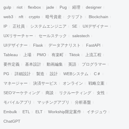
gulp
riot
flexbox
jade
Pug
経理
designer
web3
nft
crypto
暗号資産
クリプト
Blockchain
IP
正社員
システムエンジニア
SE
UXデザイナー
UXリサーチャー
セールステック
salestech
UIデザイナー
Flask
データアナリスト
FastAPI
Tableau
上場
PMO
有楽町
Tiktok
上流工程
要件定義
基本設計
動画編集
英語
プログラマー
PG
詳細設計
製造
設計
WEBシステム
C＃
マネージャー
決済サービス
オンライン
戦略立案
SEOマーケティング
商談
リクルーティング
女性
モバイルアプリ
マッチングアプリ
分析基盤
Embulk
ETL
ELT
Workship限定案件
イチジュウ
ChatGPT