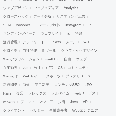
ウェブデザイン
ウェブメディア
Analytics
グロースハック
データ分析
リスティング広告
SEM
Adwords
コンテンツ制作
instagram
LP
ランディングページ
ウェブサイト
js
開発
進行管理
アフィリエイト
Sass
メール
0→1
ゼロイチ
自社開発
BIツール
グラフィックデザイン
Webアプリケーション
FuelPHP
自由
ウェブ
在宅勤務
vue
自社
在宅
CS
コミュニティ
Web制作
Webサイト
スポーツ
プレスリリース
新規開発
新規
第二新卒
コンテンツSEO
LPO
Rails
複業
フレックス
フルタイム
webサービス
wework
フロントエンジニア
決済
Java
API
クライアント
パルミー
事業責任者
Webエンジニア