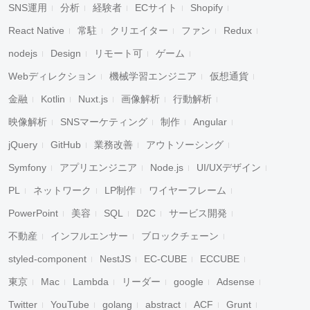
SNS運用
分析
経験者
ECサイト
Shopify
React Native
常駐
クリエイター
ファン
Redux
nodejs
Design
リモート可
ゲーム
Webディレクション
機械学習エンジニア
仮想通貨
金融
Kotlin
Nuxt.js
画像解析
行動解析
映像解析
SNSマーケティング
制作
Angular
jQuery
GitHub
業務改善
アウトソーシング
Symfony
アプリエンジニア
Node.js
UI/UXデザイン
PL
ネットワーク
LP制作
ワイヤーフレーム
PowerPoint
美容
SQL
D2C
サービス開発
不動産
インフルエンサー
ブロックチェーン
styled-component
NestJS
EC-CUBE
ECCUBE
東京
Mac
Lambda
リーダー
google
Adsense
Twitter
YouTube
golang
abstract
ACF
Grunt