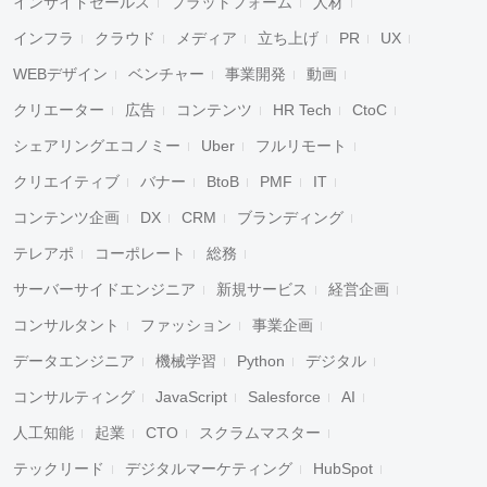
インサイドセールス
プラットフォーム
人材
インフラ
クラウド
メディア
立ち上げ
PR
UX
WEBデザイン
ベンチャー
事業開発
動画
クリエーター
広告
コンテンツ
HR Tech
CtoC
シェアリングエコノミー
Uber
フルリモート
クリエイティブ
バナー
BtoB
PMF
IT
コンテンツ企画
DX
CRM
ブランディング
テレアポ
コーポレート
総務
サーバーサイドエンジニア
新規サービス
経営企画
コンサルタント
ファッション
事業企画
データエンジニア
機械学習
Python
デジタル
コンサルティング
JavaScript
Salesforce
AI
人工知能
起業
CTO
スクラムマスター
テックリード
デジタルマーケティング
HubSpot